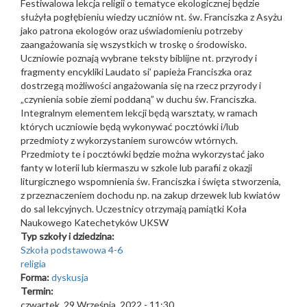
Festiwalowa lekcja religii o tematyce ekologicznej będzie
służyła pogłębieniu wiedzy uczniów nt. św. Franciszka z Asyżu
jako patrona ekologów oraz uświadomieniu potrzeby
zaangażowania się wszystkich w troskę o środowisko.
Uczniowie poznają wybrane teksty biblijne nt. przyrody i
fragmenty encykliki Laudato si’ papieża Franciszka oraz
dostrzegą możliwości angażowania się na rzecz przyrody i
„czynienia sobie ziemi poddaną” w duchu św. Franciszka.
Integralnym elementem lekcji będą warsztaty, w ramach
których uczniowie będą wykonywać pocztówki i/lub
przedmioty z wykorzystaniem surowców wtórnych.
Przedmioty te i pocztówki będzie można wykorzystać jako
fanty w loterii lub kiermaszu w szkole lub parafii z okazji
liturgicznego wspomnienia św. Franciszka i święta stworzenia,
z przeznaczeniem dochodu np. na zakup drzewek lub kwiatów
do sal lekcyjnych. Uczestnicy otrzymają pamiątki Koła
Naukowego Katechetyków UKSW
Typ szkoły i dziedzina:
Szkoła podstawowa 4-6
religia
Forma:
dyskusja
Termin:
czwartek, 29 Września, 2022 - 11:30