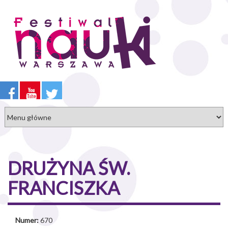
Przejdź
do
treści
DRUŻYNA ŚW.
FRANCISZKA
Numer:
670