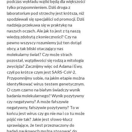
podczas wykładu wątki będą dla większości
tylko przypomnieniem. Dziś droga z
laboratorium pod strzechy jest krótsza, niż
spodziewali się specjaliści od promocji. Dziś
nadzieja przekuwa się w praktykę na
naszych oczach. Ale jak to jest z tą naszą
wiedzą zdobytą z konieczności? Czy na
pewno wszyscy rozumiemy już ten dotąd
obcy, a tak bliski otaczający nas
molekularny świat? Czy może strach
pozostał, wątpliwości się rodzą a mitologia
zwycięża? Zacznijmy więc od Adama i Ewy,
czyli po krótce czym jest SARS-CoV-2.
Przypomnijmy sobie, na jakim etapie można
identyfikować wirus testem genetycznym.
O czym czarno na białym świadczy wynik
badania molekularnego? Wynik pozytywny
czy negatywny? A może fałszywie
negatywny, fałszywie pozytywny? To w
końcu jest wirus czy go nie ma i co tu może
pójść nie tak? Jakie jest słowo-klucz
sprawiające, że test przeznaczony do
badań naukowych można stosować do