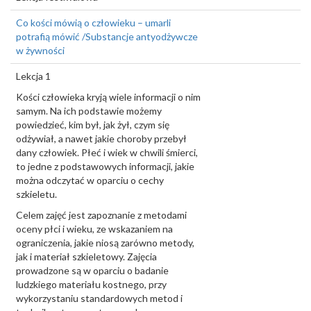
Co kości mówią o człowieku – umarli
potrafią mówić /Substancje antyodżywcze
w żywności
Lekcja 1
Kości człowieka kryją wiele informacji o nim
samym. Na ich podstawie możemy
powiedzieć, kim był, jak żył, czym się
odżywiał, a nawet jakie choroby przebył
dany człowiek. Płeć i wiek w chwili śmierci,
to jedne z podstawowych informacji, jakie
można odczytać w oparciu o cechy
szkieletu.
Celem zajęć jest zapoznanie z metodami
oceny płci i wieku, ze wskazaniem na
ograniczenia, jakie niosą zarówno metody,
jak i materiał szkieletowy. Zajęcia
prowadzone są w oparciu o badanie
ludzkiego materiału kostnego, przy
wykorzystaniu standardowych metod i