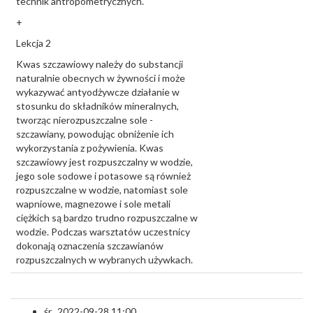
technik antropometrycznych.
+
Lekcja 2
Kwas szczawiowy należy do substancji
naturalnie obecnych w żywności i może
wykazywać antyodżywcze działanie w
stosunku do składników mineralnych,
tworząc nierozpuszczalne sole -
szczawiany, powodując obniżenie ich
wykorzystania z pożywienia. Kwas
szczawiowy jest rozpuszczalny w wodzie,
jego sole sodowe i potasowe są również
rozpuszczalne w wodzie, natomiast sole
wapniowe, magnezowe i sole metali
ciężkich są bardzo trudno rozpuszczalne w
wodzie. Podczas warsztatów uczestnicy
dokonają oznaczenia szczawianów
rozpuszczalnych w wybranych używkach.
śr., 2022-09-28 11:00