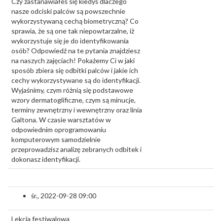
Czy zastanawiałeś się kiedyś dlaczego
nasze odciski palców są powszechnie
wykorzystywaną cechą biometryczną? Co
sprawia, że są one tak niepowtarzalne, iż
wykorzystuje się je do identyfikowania
osób? Odpowiedź na te pytania znajdziesz
na naszych zajęciach! Pokażemy Ci w jaki
sposób zbiera się odbitki palców i jakie ich
cechy wykorzystywane są do identyfikacji.
Wyjaśnimy, czym różnią się podstawowe
wzory dermatoglificzne, czym są minucje,
terminy zewnętrzny i wewnętrzny oraz linia
Galtona. W czasie warsztatów w
odpowiednim oprogramowaniu
komputerowym samodzielnie
przeprowadzisz analizę zebranych odbitek i
dokonasz identyfikacji.
śr., 2022-09-28 09:00
Lekcja festiwalowa