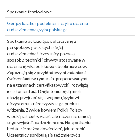
Spotkanie festiwalowe
Gorący kalafior pod oknem, czyli o uczeniu
cudzoziemców języka polskiego
Spotkanie pokazujące polszczyznę z
perspektywy uczących się jej
cudzoziemców. Uczestnicy poznają
sposoby, techniki i chwyty stosowane w
uczeniu języka polskiego obcokrajowców.
Zapoznają się z przykładowymi zadaniami-
ćwiczeniami (w tym. m.in. proponowanymi
na egzaminach certyfikatowych), rozwiążą
je i skomentują. Dzięki temu będą mieli
okazję przyjrzeć się swojemu językowi
ojczystemu z nieoczywistego punktu
widzenia. Zwykle bowiem Polki i Polacy
wiedzą, jak coś wyrazić, ale raczej nie umieją
tego wyjaśnić cudzoziemcom. Na spotkaniu
będzie się można dowiedzieć, jak to robić.
Uczestnicy spróbują się też zmierzyć z