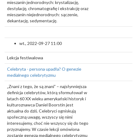
mieszanin jednorodnych: krystalizację,
destylację, chromatografię i ekstrakcję oraz
mieszanin niejednorodnych: sączenie,
dekantację, sedymentację.
wt., 2022-09-27 11:00
Lekcja festiwalowa
Celebryta - persona upadła? O genezie
medialnego celebrytyzmu
„Znani z tego, że są znani” – najsłynniejsza
definicja celebrytów, którą sformułował w
latach 60 XX wieku amerykański historyk i
kulturoznawca Daniel Boorstin jest
aktualna do dziś. Celebryci ogniskują
społeczną uwagę, wszyscy się nimi
interesujemy, choć nie wszyscy się do tego
przyznajemy. W czasie lekcji omówiona
zostanie geneza medialnego celebrytyzmu