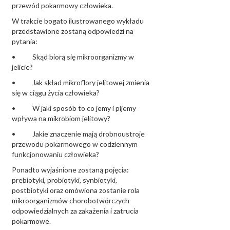
przewód pokarmowy człowieka.
W trakcie bogato ilustrowanego wykładu
przedstawione zostaną odpowiedzi na
pytania:
• Skąd biorą się mikroorganizmy w
jelicie?
• Jak skład mikroflory jelitowej zmienia
się w ciągu życia człowieka?
• W jaki sposób to co jemy i pijemy
wpływa na mikrobiom jelitowy?
• Jakie znaczenie mają drobnoustroje
przewodu pokarmowego w codziennym
funkcjonowaniu człowieka?
Ponadto wyjaśnione zostaną pojęcia:
prebiotyki, probiotyki, synbiotyki,
postbiotyki oraz omówiona zostanie rola
mikroorganizmów chorobotwórczych
odpowiedzialnych za zakażenia i zatrucia
pokarmowe.