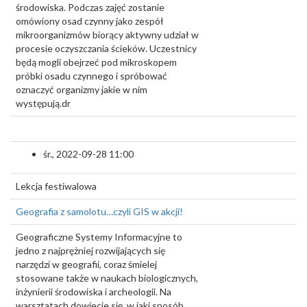
środowiska. Podczas zajęć zostanie
omówiony osad czynny jako zespół
mikroorganizmów biorący aktywny udział w
procesie oczyszczania ścieków. Uczestnicy
będą mogli obejrzeć pod mikroskopem
próbki osadu czynnego i spróbować
oznaczyć organizmy jakie w nim
występują.dr
śr., 2022-09-28 11:00
Lekcja festiwalowa
Geografia z samolotu…czyli GIS w akcji!
Geograficzne Systemy Informacyjne to
jedno z najprężniej rozwijających się
narzędzi w geografii, coraz śmielej
stosowane także w naukach biologicznych,
inżynierii środowiska i archeologii. Na
warsztatach dowiecie się, w jaki sposób