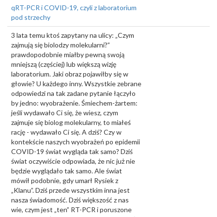
qRT-PCR i COVID-19, czyli z laboratorium
pod strzechy
3 lata temu ktoś zapytany na ulicy: „Czym
zajmują się biolodzy molekularni?”
prawdopodobnie miałby pewną swoją
mniejszą (częściej) lub większą wizję
laboratorium. Jaki obraz pojawiłby się w
głowie? U każdego inny. Wszystkie zebrane
odpowiedzi na tak zadane pytanie łączyło
by jedno: wyobrażenie. Śmiechem-żartem:
jeśli wydawało Ci się, że wiesz, czym
zajmuje się biolog molekularny, to miałeś
rację - wydawało Ci się. A dziś? Czy w
kontekście naszych wyobrażeń po epidemii
COVID-19 świat wygląda tak samo? Dziś
świat oczywiście odpowiada, że nic już nie
będzie wyglądało tak samo. Ale świat
mówił podobnie, gdy umarł Rysiek z
„Klanu”. Dziś przede wszystkim inna jest
nasza świadomość. Dziś większość z nas
wie, czym jest „ten” RT-PCR i poruszone