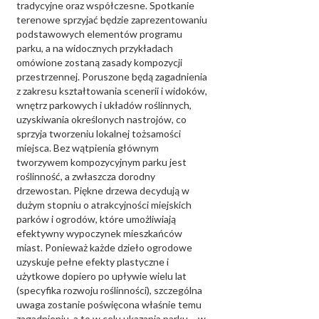
tradycyjne oraz współczesne. Spotkanie
terenowe sprzyjać będzie zaprezentowaniu
podstawowych elementów programu
parku, a na widocznych przykładach
omówione zostaną zasady kompozycji
przestrzennej. Poruszone będą zagadnienia
z zakresu kształtowania scenerii i widoków,
wnętrz parkowych i układów roślinnych,
uzyskiwania określonych nastrojów, co
sprzyja tworzeniu lokalnej tożsamości
miejsca. Bez wątpienia głównym
tworzywem kompozycyjnym parku jest
roślinność, a zwłaszcza dorodny
drzewostan. Piękne drzewa decydują w
dużym stopniu o atrakcyjności miejskich
parków i ogrodów, które umożliwiają
efektywny wypoczynek mieszkańców
miast. Ponieważ każde dzieło ogrodowe
uzyskuje pełne efekty plastyczne i
użytkowe dopiero po upływie wielu lat
(specyfika rozwoju roślinności), szczególna
uwaga zostanie poświęcona właśnie temu
zagadnieniu, a to w celu ukazania parku – w