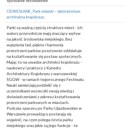
Spotkanie festiwalowe
ODWOŁANE_Park miejski – laboratorium
architekta krajobrazu
Parki są ważną częścią struktury miast - ich
walory przyrodnicze mają znaczący wpływ
na jakość środowiska miejskiego. Bez
wątpienia ład, piękno i harmonia
przestrzeni parków pozytywnie oddziałuje
na kształtowanie się postaw społecznych.
Mając to na uwadze architekci krajobrazu -
naukowcy i praktycy z Katedry
Architektury Krajobrazu z warszawskiej
SGGW - w ramach tegorocznego Festiwalu
Nauki zamierzają podzielić się z
uczestnikami wycieczki swoją wiedzą i
doświadczeniami z zakresu kształtowania
przestrzeni parkowych w miastach.
Podczas spaceru po Parku Ujazdowskim w
Warszawie prowadzący postarają się
wyjaśnić, na czym polega istota parku
miejskiego oraz jakie są jego funkcje - te