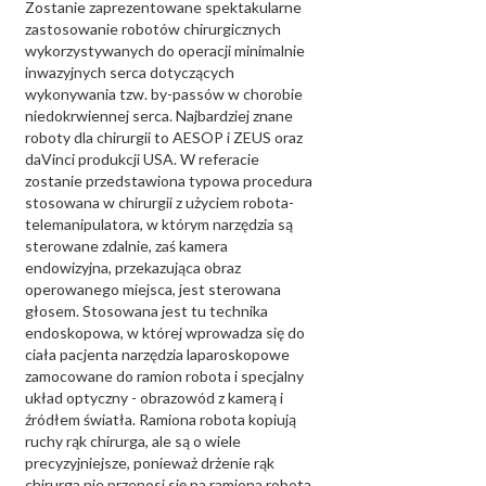
Zostanie zaprezentowane spektakularne
zastosowanie robotów chirurgicznych
wykorzystywanych do operacji minimalnie
inwazyjnych serca dotyczących
wykonywania tzw. by-passów w chorobie
niedokrwiennej serca. Najbardziej znane
roboty dla chirurgii to AESOP i ZEUS oraz
daVinci produkcji USA. W referacie
zostanie przedstawiona typowa procedura
stosowana w chirurgii z użyciem robota-
telemanipulatora, w którym narzędzia są
sterowane zdalnie, zaś kamera
endowizyjna, przekazująca obraz
operowanego miejsca, jest sterowana
głosem. Stosowana jest tu technika
endoskopowa, w której wprowadza się do
ciała pacjenta narzędzia laparoskopowe
zamocowane do ramion robota i specjalny
układ optyczny - obrazowód z kamerą i
źródłem światła. Ramiona robota kopiują
ruchy rąk chirurga, ale są o wiele
precyzyjniejsze, ponieważ drżenie rąk
chirurga nie przenosi się na ramiona robota.