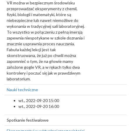
VR można w bezpiecznym środowisku
przeprowadzać eksperymenty z chemii,
fizyki, biologii i matematyki, które są
niebezpieczne lub nawet niemożliwe do
wykonania w tradycyjnej sali laboratoryjnej.
To wszystko w połączeniu z pełną imersją
zapewnia niespotykane w szkole doznania i
znacznie usprawnia proces nauczania.
Fabuła każdej lekcji jest tak
skonstruowana, że już po chwili można
zapomnieć o tym, że na głowie mamy
założone gogle VR, a w rękach tylko dwa
kontrolery i poczuć się jak w prawdziwym
laboratorium.
Nauki techniczne
wt., 2022-09-20 15:00
wt., 2022-09-20 16:00
Spotkanie festiwalowe
Eksperymentuj w wirtualnej rzeczywistości