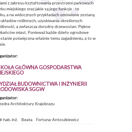
iami z zakresu kształtowania przestrzeni parkowych
 miejskiego oraz jakie są jego funkcje - te
ku, a na widocznych przykładach omówione zostaną
 układów roślinnych, uzyskiwania określonych
ślinność, a zwłaszcza dorodny drzewostan. Piękne
szkańców miast. Ponieważ każde dzieło ogrodowe
zostanie poświęcona właśnie temu zagadnieniu, a to w
sie.
ganizator:
ZKOŁA GŁÓWNA GOSPODARSTWA
IEJSKIEGO
YDZIAŁ BUDOWNICTWA I INŻYNIERII
RODOWISKA SGGW
ganizator:
tedra Architektury Krajobrazu
dr hab. inż.
Beata
Fortuna-Antoszkiewicz