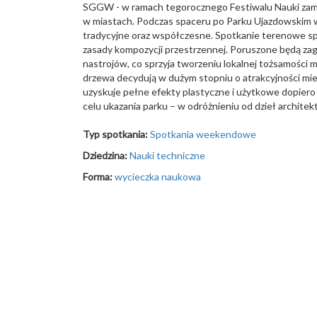
SGGW - w ramach tegorocznego Festiwalu Nauki zamier
w miastach. Podczas spaceru po Parku Ujazdowskim w W
tradycyjne oraz współczesne. Spotkanie terenowe s
zasady kompozycji przestrzennej. Poruszone będą zag
nastrojów, co sprzyja tworzeniu lokalnej tożsamości
drzewa decydują w dużym stopniu o atrakcyjności mi
uzyskuje pełne efekty plastyczne i użytkowe dopiero 
celu ukazania parku – w odróżnieniu od dzieł architek
Typ spotkania:
Spotkania weekendowe
Dziedzina:
Nauki techniczne
Forma:
wycieczka naukowa