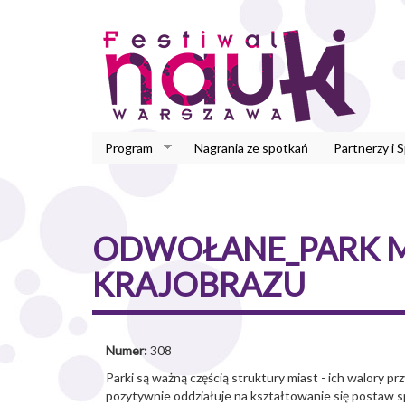
Przejdź
do
treści
Program
Nagrania ze spotkań
Partnerzy i 
ODWOŁANE_PARK MI
KRAJOBRAZU
Numer:
308
Parki są ważną częścią struktury miast - ich walory p
pozytywnie oddziałuje na kształtowanie się postaw sp