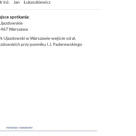
dr inż.
Jan
Łukaszkiewicz
ejsce spotkania:
 Ujazdowskie
-467
Warszawa
rk Ujazdowski w Warszawie wejście od al.
azdowskich przy pomniku I.J. Paderewskiego