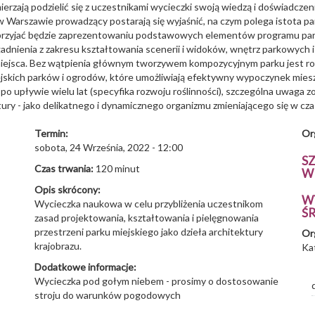
zają podzielić się z uczestnikami wycieczki swoją wiedzą i doświadczen
arszawie prowadzący postarają się wyjaśnić, na czym polega istota parku
przyjać będzie zaprezentowaniu podstawowych elementów programu par
adnienia z zakresu kształtowania scenerii i widoków, wnętrz parkowych i
 miejsca. Bez wątpienia głównym tworzywem kompozycyjnym parku jest ro
ejskich parków i ogrodów, które umożliwiają efektywny wypoczynek mie
po upływie wielu lat (specyfika rozwoju roślinności), szczególna uwaga 
tury - jako delikatnego i dynamicznego organizmu zmieniającego się w cza
Termin:
Or
sobota, 24 Września, 2022 - 12:00
S
Czas trwania:
120 minut
W
Opis skrócony:
W
Wycieczka naukowa w celu przybliżenia uczestnikom
Ś
zasad projektowania, kształtowania i pielęgnowania
przestrzeni parku miejskiego jako dzieła architektury
Or
krajobrazu.
Ka
Dodatkowe informacje:
Wycieczka pod gołym niebem - prosimy o dostosowanie
stroju do warunków pogodowych