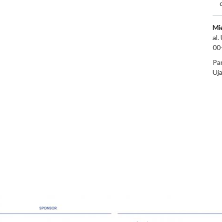
Mi
al.
00
Pa
Uj