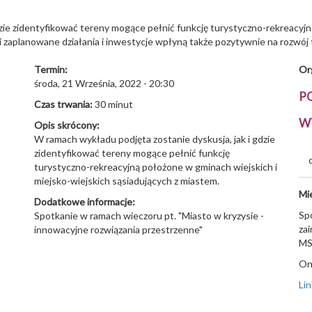
zie zidentyfikować tereny mogące pełnić funkcję turystyczno-rekreacyjn
i zaplanowane działania i inwestycje wpłyną także pozytywnie na rozwój 
Termin:
Or
środa, 21 Września, 2022 - 20:30
P
Czas trwania:
30 minut
W
Opis skrócony:
W ramach wykładu podjęta zostanie dyskusja, jak i gdzie
zidentyfikować tereny mogące pełnić funkcję
turystyczno-rekreacyjną położone w gminach wiejskich i
miejsko-wiejskich sąsiadujących z miastem.
Mi
Dodatkowe informacje:
Sp
Spotkanie w ramach wieczoru pt. "Miasto w kryzysie -
za
innowacyjne rozwiązania przestrzenne"
MS
On
Li