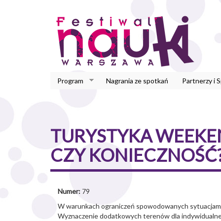
Przejdź
do
treści
Program
Nagrania ze spotkań
Partnerzy i 
TURYSTYKA WEEKEN
CZY KONIECZNOŚĆ
Numer:
79
W warunkach ograniczeń spowodowanych sytuacjami k
Wyznaczenie dodatkowych terenów dla indywidualnej t