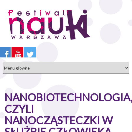
Przejdź
do
treści
NANOBIOTECHNOLOGIA
CZYLI
NANOCZĄSTECZKI W
SŁUŻBIE CZŁOWIEKA