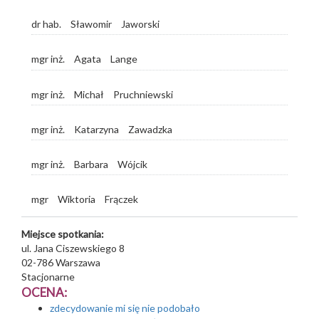
dr hab.
Sławomir
Jaworski
mgr inż.
Agata
Lange
mgr inż.
Michał
Pruchniewski
mgr inż.
Katarzyna
Zawadzka
mgr inż.
Barbara
Wójcik
mgr
Wiktoria
Frączek
Miejsce spotkania:
ul. Jana Ciszewskiego 8
02-786
Warszawa
Stacjonarne
OCENA:
zdecydowanie mi się nie podobało