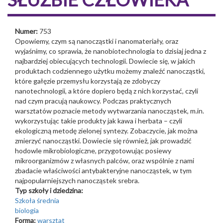
Numer:
753
Opowiemy, czym są nanocząstki i nanomateriały, oraz
wyjaśnimy, co sprawia, że nanobiotechnologia to dzisiaj jedna z
najbardziej obiecujących technologii. Dowiecie się, w jakich
produktach codziennego użytku możemy znaleźć nanocząstki,
które gałęzie przemysłu korzystają ze zdobyczy
nanotechnologii, a które dopiero będą z nich korzystać, czyli
nad czym pracują naukowcy. Podczas praktycznych
warsztatów poznacie metody wytwarzania nanocząstek, m.in.
wykorzystując takie produkty jak kawa i herbata – czyli
ekologiczną metodę zielonej syntezy. Zobaczycie, jak można
zmierzyć nanocząstki. Dowiecie się również, jak prowadzić
hodowle mikrobiologiczne, przygotowując posiewy
mikroorganizmów z własnych palców, oraz wspólnie z nami
zbadacie właściwości antybakteryjne nanocząstek, w tym
najpopularniejszych nanocząstek srebra.
Typ szkoły i dziedzina:
Szkoła średnia
biologia
Forma:
warsztat