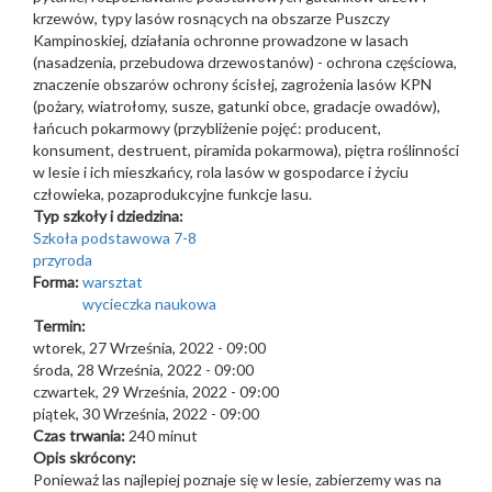
krzewów, typy lasów rosnących na obszarze Puszczy
Kampinoskiej, działania ochronne prowadzone w lasach
(nasadzenia, przebudowa drzewostanów) - ochrona częściowa,
znaczenie obszarów ochrony ścisłej, zagrożenia lasów KPN
(pożary, wiatrołomy, susze, gatunki obce, gradacje owadów),
łańcuch pokarmowy (przybliżenie pojęć: producent,
konsument, destruent, piramida pokarmowa), piętra roślinności
w lesie i ich mieszkańcy, rola lasów w gospodarce i życiu
człowieka, pozaprodukcyjne funkcje lasu.
Typ szkoły i dziedzina:
Szkoła podstawowa 7-8
przyroda
Forma:
warsztat
wycieczka naukowa
Termin:
wtorek, 27 Września, 2022 - 09:00
środa, 28 Września, 2022 - 09:00
czwartek, 29 Września, 2022 - 09:00
piątek, 30 Września, 2022 - 09:00
Czas trwania:
240 minut
Opis skrócony:
Ponieważ las najlepiej poznaje się w lesie, zabierzemy was na