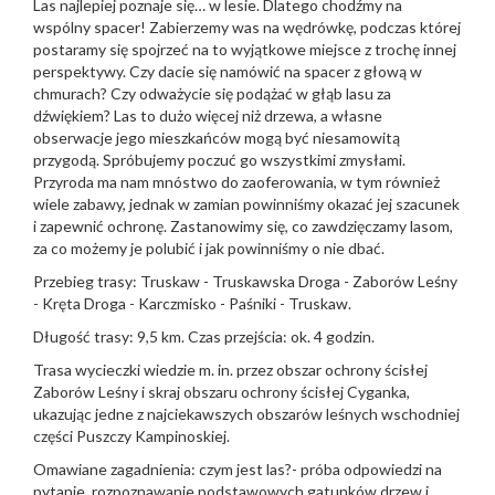
Las najlepiej poznaje się… w lesie. Dlatego chodźmy na
wspólny spacer! Zabierzemy was na wędrówkę, podczas której
postaramy się spojrzeć na to wyjątkowe miejsce z trochę innej
perspektywy. Czy dacie się namówić na spacer z głową w
chmurach? Czy odważycie się podążać w głąb lasu za
dźwiękiem? Las to dużo więcej niż drzewa, a własne
obserwacje jego mieszkańców mogą być niesamowitą
przygodą. Spróbujemy poczuć go wszystkimi zmysłami.
Przyroda ma nam mnóstwo do zaoferowania, w tym również
wiele zabawy, jednak w zamian powinniśmy okazać jej szacunek
i zapewnić ochronę. Zastanowimy się, co zawdzięczamy lasom,
za co możemy je polubić i jak powinniśmy o nie dbać.
Przebieg trasy: Truskaw - Truskawska Droga - Zaborów Leśny
- Kręta Droga - Karczmisko - Paśniki - Truskaw.
Długość trasy: 9,5 km. Czas przejścia: ok. 4 godzin.
Trasa wycieczki wiedzie m. in. przez obszar ochrony ścisłej
Zaborów Leśny i skraj obszaru ochrony ścisłej Cyganka,
ukazując jedne z najciekawszych obszarów leśnych wschodniej
części Puszczy Kampinoskiej.
Omawiane zagadnienia: czym jest las?- próba odpowiedzi na
pytanie, rozpoznawanie podstawowych gatunków drzew i