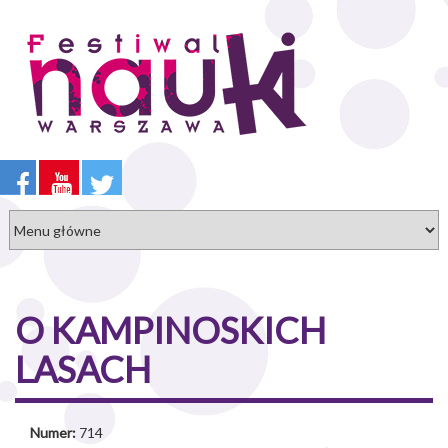
Przejdź
do
treści
O KAMPINOSKICH
LASACH
Numer:
714