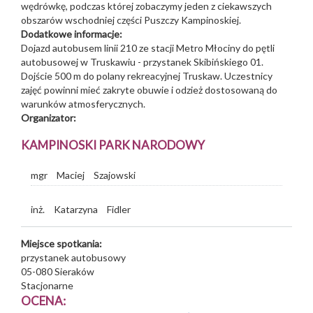
wędrówkę, podczas której zobaczymy jeden z ciekawszych
obszarów wschodniej części Puszczy Kampinoskiej.
Dodatkowe informacje:
Dojazd autobusem linii 210 ze stacji Metro Młociny do pętli
autobusowej w Truskawiu - przystanek Skibińskiego 01.
Dojście 500 m do polany rekreacyjnej Truskaw. Uczestnicy
zajęć powinni mieć zakryte obuwie i odzież dostosowaną do
warunków atmosferycznych.
Organizator:
KAMPINOSKI PARK NARODOWY
mgr
Maciej
Szajowski
inż.
Katarzyna
Fidler
Miejsce spotkania:
przystanek autobusowy
05-080
Sieraków
Stacjonarne
OCENA: