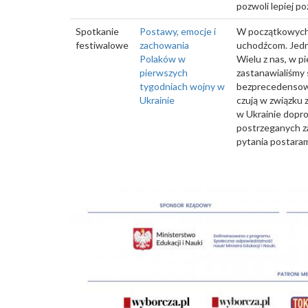
pozwoli lepiej 
Spotkanie
Postawy, emocje i
W początkowych t
festiwalowe
zachowania
uchodźcom. Jedni
Polaków w
Wielu z nas, w p
pierwszych
zastanawialiśmy 
tygodniach wojny w
bezprecedensowy
Ukrainie
czują w związku 
w Ukrainie dopro
postrzeganych za
pytania postara