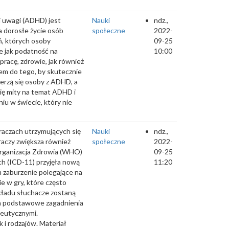
 uwagi (ADHD) jest
Nauki
ndz.,
a dorosłe życie osób
społeczne
2022-
ń, których osoby
09-25
e jak podatność na
10:00
pracę, zdrowie, jak również
zem do tego, by skutecznie
erzą się osoby z ADHD, a
się mity na temat ADHD i
u w świecie, który nie
raczach utrzymujących się
Nauki
ndz.,
raczy zwiększa również
społeczne
2022-
rganizacja Zdrowia (WHO)
09-25
ch (ICD-11) przyjęła nową
11:20
m zaburzenie polegające na
e w gry, które często
kładu słuchacze zostaną
m podstawowe zagadnienia
peutycznymi.
 i rodzajów. Materiał