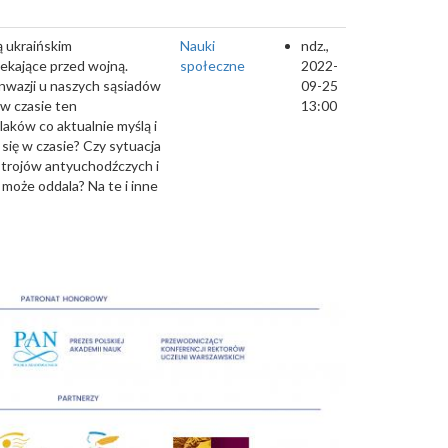
ą ukraińskim
Nauki
ndz.,
iekające przed wojną.
społeczne
2022-
inwazji u naszych sąsiadów
09-25
 w czasie ten
13:00
ków co aktualnie myślą i
się w czasie? Czy sytuacja
strojów antyuchodźczych i
 może oddala? Na te i inne