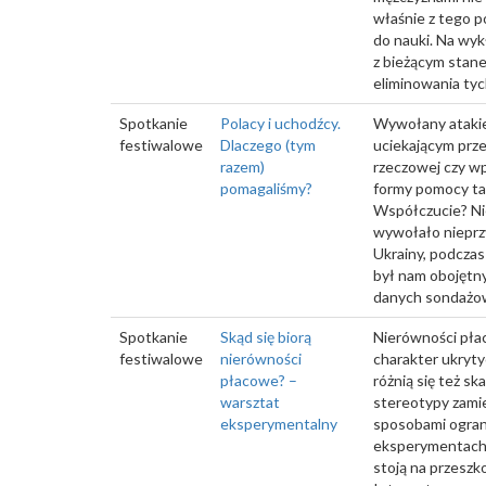
właśnie z tego p
do nauki. Na wyk
z bieżącym stan
eliminowania tyc
Spotkanie
Polacy i uchodźcy.
Wywołany atakie
festiwalowe
Dlaczego (tym
uciekającym prz
razem)
rzeczowej czy wp
pomagaliśmy?
formy pomocy ta
Współczucie? Nie
wywołało nieprz
Ukrainy, podczas
był nam obojętny
danych sondażow
Spotkanie
Skąd się biorą
Nierówności płac
festiwalowe
nierówności
charakter ukryty
płacowe? –
różnią się też s
warsztat
stereotypy zami
eksperymentalny
sposobami ograni
eksperymentach e
stoją na przesz