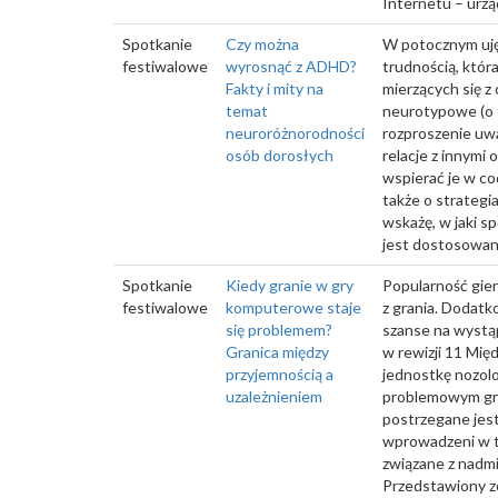
Internetu – urzą
Spotkanie
Czy można
W potocznym uję
festiwalowe
wyrosnąć z ADHD?
trudnością, któr
Fakty i mity na
mierzących się 
temat
neurotypowe (o 
neuroróżnorodności
rozproszenie uwa
osób dorosłych
relacje z innymi
wspierać je w co
także o strategi
wskażę, w jaki 
jest dostosowany
Spotkanie
Kiedy granie w gry
Popularność gier
festiwalowe
komputerowe staje
z grania. Dodatk
się problemem?
szanse na wystą
Granica między
w rewizji 11 Mię
przyjemnością a
jednostkę nozolo
uzależnieniem
problemowym gran
postrzegane jes
wprowadzeni w t
związane z nadm
Przedstawiony zo