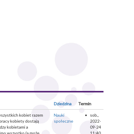
Dziedzina
Termin
wszystkich kobiet razem
Nauki
sob.,
pracy kobiety dostają
społeczne
2022-
dzy kobietami a
09-24
 mimo wszystko (a może
11:40