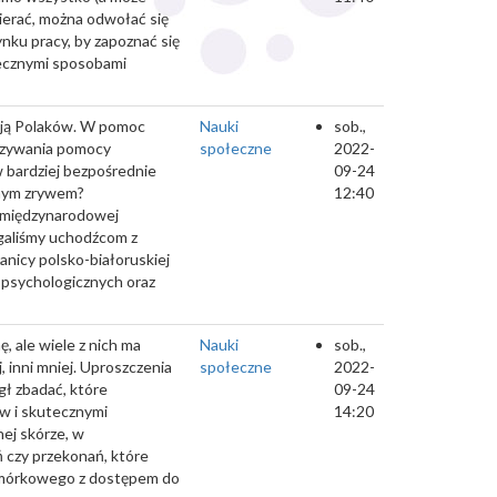
ierać, można odwołać się
nku pracy, by zapoznać się
tecznymi sposobami
kcją Polaków. W pomoc
Nauki
sob.,
kazywania pomocy
społeczne
2022-
 bardziej bezpośrednie
09-24
anym zrywem?
12:40
e międzynarodowej
galiśmy uchodźcom z
anicy polsko-białoruskiej
 psychologicznych oraz
, ale wiele z nich ma
Nauki
sob.,
 inni mniej. Uproszczenia
społeczne
2022-
gł zbadać, które
09-24
w i skutecznymi
14:20
ej skórze, w
 czy przekonań, które
komórkowego z dostępem do