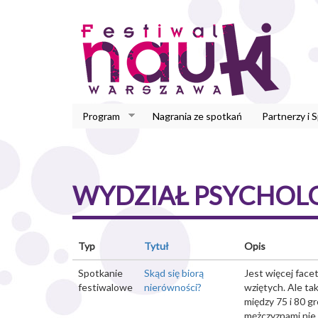
Przejdź
do
treści
Program
Nagrania ze spotkań
Partnerzy i 
WYDZIAŁ PSYCHOL
Typ
Tytuł
Opis
Spotkanie
Skąd się biorą
Jest więcej face
festiwalowe
nierówności?
wziętych. Ale ta
między 75 i 80 g
mężczyznami nie 