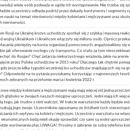
owodu) wiele osób podważa w ogóle ich występowanie. Nie trzeba się sp
ładzie uczestnicy odbęda podróż przez dekady, kontynenty i segmenty ry
em nauki na temat nierówności między kobietami i mężczyznami oraz sku
h nierówności.
m Rosji na Ukrainę kryzys uchodźczy spotkał się z szybką i masową rea
ed wojną Ukrainkom i Ukraińcom włączyły się miliony osób. Oprócz prze
łacania pieniędzy na konta organizacji pomocowych, angażowaliśmy się w
kie jak oferowanie noclegu czy transportu. Co stało za tym nieoczekiw
chęć do Rosjan? Chęć zatarcia niekorzystnego wrażenia, jakie na areni
yjęcie przez Polskę uchodźców w 2015 roku? Dlaczego tak chętnie poma
 gdy jeszcze kilka tygodni wcześniej los uchodźców znajdujących się na gr
? Odpowiedzi na te pytania poszukamy, korzystając z najnowszych teorii
ych zebranych na przełomie marca i kwietnia 2022 r.
owe między kobietami a mężczyznami mają mają więcej niż jedną przyczynę
ch głęboko w zwojach naszych mózgów uproszczeń. Jedni mają ich więcej,
kalą tego, jak trudno z nimi walczyć. W trakcie warsztatów każdy będzie mó
eszkują jego zwoje. Uczestników zapoznamy ze źródłami tych stereotypó
czania ich wpływu na kobiety i mężczyzn. Uczestnicy warsztatu na własn
konomicznych będą mieli okazję sprawdzić czy sami są wolni uproszczeń
kodzie wyrównania płac.UWAGA! Prosimy o zabranie ze sobą telefonu 