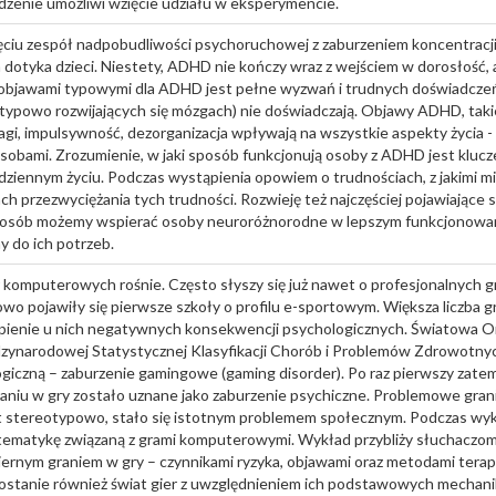
dzenie umożliwi wzięcie udziału w eksperymencie.
ciu zespół nadpobudliwości psychoruchowej z zaburzeniem koncentracji
a dotyka dzieci. Niestety, ADHD nie kończy wraz z wejściem w dorosłość, 
z objawami typowymi dla ADHD jest pełne wyzwań i trudnych doświadcze
typowo rozwijających się mózgach) nie doświadczają. Objawy ADHD, taki
gi, impulsywność, dezorganizacja wpływają na wszystkie aspekty życia - 
 osobami. Zrozumienie, w jaki sposób funkcjonują osoby z ADHD jest kluc
dziennym życiu. Podczas wystąpienia opowiem o trudnościach, z jakimi mi
ach przezwyciężania tych trudności. Rozwieję też najczęściej pojawiające 
sposób możemy wspierać osoby neuroróżnorodne w lepszym funkcjonowani
 do ich potrzeb.
 komputerowych rośnie. Często słyszy się już nawet o profesjonalnych g
owo pojawiły się pierwsze szkoły o profilu e-sportowym. Większa liczba g
pienie u nich negatywnych konsekwencji psychologicznych. Światowa O
dzynarodowej Statystycznej Klasyfikacji Chorób i Problemów Zdrowotny
giczną – zaburzenie gamingowe (gaming disorder). Po raz pierwszy zate
iu w gry zostało uznane jako zaburzenie psychiczne. Problemowe grani
t stereotypowo, stało się istotnym problemem społecznym. Podczas wy
ematykę związaną z grami komputerowymi. Wykład przybliży słuchaczo
iernym graniem w gry – czynnikami ryzyka, objawami oraz metodami tera
stanie również świat gier z uwzględnieniem ich podstawowych mechanik