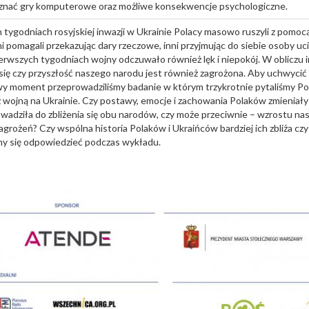
poznać gry komputerowe oraz możliwe konsekwencje psychologiczne.
ygodniach rosyjskiej inwazji w Ukrainie Polacy masowo ruszyli z pomoc
 pomagali przekazując dary rzeczowe, inni przyjmując do siebie osoby uc
ierwszych tygodniach wojny odczuwało również lęk i niepokój. W obliczu 
się czy przyszłość naszego narodu jest również zagrożona. Aby uchwycić
 moment przeprowadziliśmy badanie w którym trzykrotnie pytaliśmy Pola
z wojną na Ukrainie. Czy postawy, emocje i zachowania Polaków zmieniały 
wadziła do zbliżenia się obu narodów, czy może przeciwnie – wzrostu na
grożeń? Czy wspólna historia Polaków i Ukraińców bardziej ich zbliża czy
my się odpowiedzieć podczas wykładu.