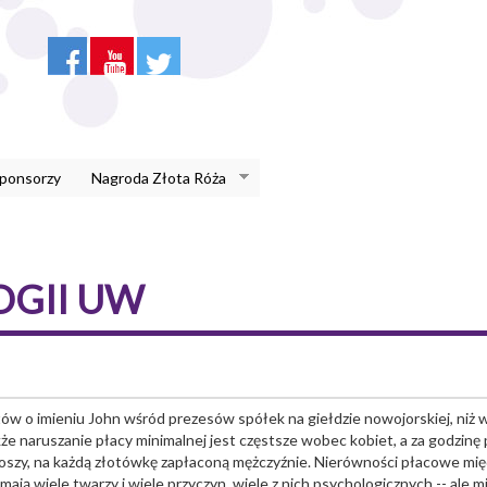
Sponsorzy
Nagroda Złota Róża
OGII UW
tów o imieniu John wśród prezesów spółek na giełdzie nowojorskiej, niż 
kże naruszanie płacy minimalnej jest częstsze wobec kobiet, a za godzinę 
roszy, na każdą złotówkę zapłaconą mężczyźnie. Nierówności płacowe mię
mają wiele twarzy i wiele przyczyn, wiele z nich psychologicznych -- ale