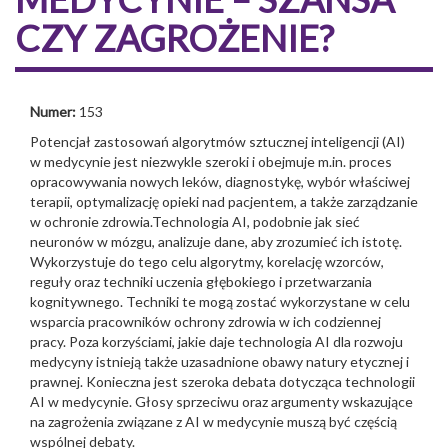
CZY ZAGROŻENIE?
Numer:
153
Potencjał zastosowań algorytmów sztucznej inteligencji (AI)
w medycynie jest niezwykle szeroki i obejmuje m.in. proces
opracowywania nowych leków, diagnostykę, wybór właściwej
terapii, optymalizację opieki nad pacjentem, a także zarządzanie
w ochronie zdrowia.Technologia AI, podobnie jak sieć
neuronów w mózgu, analizuje dane, aby zrozumieć ich istotę.
Wykorzystuje do tego celu algorytmy, korelację wzorców,
reguły oraz techniki uczenia głębokiego i przetwarzania
kognitywnego. Techniki te mogą zostać wykorzystane w celu
wsparcia pracowników ochrony zdrowia w ich codziennej
pracy. Poza korzyściami, jakie daje technologia AI dla rozwoju
medycyny istnieją także uzasadnione obawy natury etycznej i
prawnej. Konieczna jest szeroka debata dotycząca technologii
AI w medycynie. Głosy sprzeciwu oraz argumenty wskazujące
na zagrożenia związane z AI w medycynie muszą być częścią
wspólnej debaty.