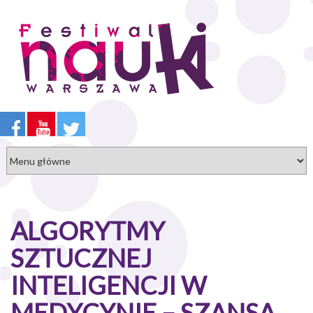
Przejdź
do
treści
ALGORYTMY
SZTUCZNEJ
INTELIGENCJI W
MEDYCYNIE – SZANSA