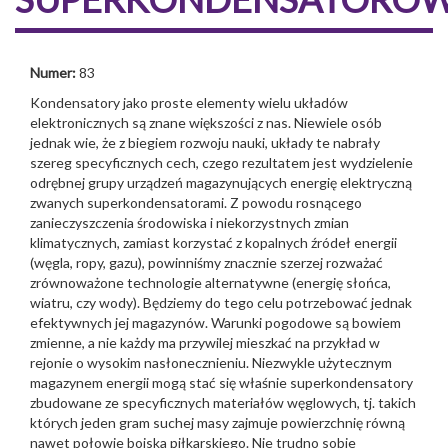
Numer:
83
Kondensatory jako proste elementy wielu układów
elektronicznych są znane większości z nas. Niewiele osób
jednak wie, że z biegiem rozwoju nauki, układy te nabrały
szereg specyficznych cech, czego rezultatem jest wydzielenie
odrębnej grupy urządzeń magazynujących energię elektryczną
zwanych superkondensatorami. Z powodu rosnącego
zanieczyszczenia środowiska i niekorzystnych zmian
klimatycznych, zamiast korzystać z kopalnych źródeł energii
(węgla, ropy, gazu), powinniśmy znacznie szerzej rozważać
zrównoważone technologie alternatywne (energię słońca,
wiatru, czy wody). Będziemy do tego celu potrzebować jednak
efektywnych jej magazynów. Warunki pogodowe są bowiem
zmienne, a nie każdy ma przywilej mieszkać na przykład w
rejonie o wysokim nasłonecznieniu. Niezwykle użytecznym
magazynem energii mogą stać się właśnie superkondensatory
zbudowane ze specyficznych materiałów węglowych, tj. takich
których jeden gram suchej masy zajmuje powierzchnię równą
nawet połowie boiska piłkarskiego. Nie trudno sobie