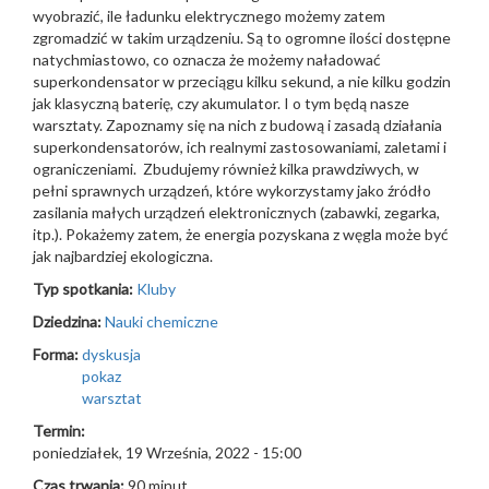
wyobrazić, ile ładunku elektrycznego możemy zatem
zgromadzić w takim urządzeniu. Są to ogromne ilości dostępne
natychmiastowo, co oznacza że możemy naładować
superkondensator w przeciągu kilku sekund, a nie kilku godzin
jak klasyczną baterię, czy akumulator. I o tym będą nasze
warsztaty. Zapoznamy się na nich z budową i zasadą działania
superkondensatorów, ich realnymi zastosowaniami, zaletami i
ograniczeniami. Zbudujemy również kilka prawdziwych, w
pełni sprawnych urządzeń, które wykorzystamy jako źródło
zasilania małych urządzeń elektronicznych (zabawki, zegarka,
itp.). Pokażemy zatem, że energia pozyskana z węgla może być
jak najbardziej ekologiczna.
Typ spotkania:
Kluby
Dziedzina:
Nauki chemiczne
Forma:
dyskusja
pokaz
warsztat
Termin:
poniedziałek, 19 Września, 2022 - 15:00
Czas trwania:
90 minut