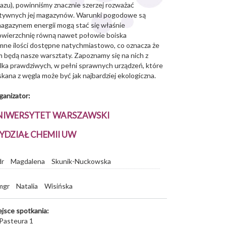
gazu), powinniśmy znacznie szerzej rozważać
ektywnych jej magazynów. Warunki pogodowe są
magazynem energii mogą stać się właśnie
powierzchnię równą nawet połowie boiska
omne ilości dostępne natychmiastowo, co oznacza że
m będą nasze warsztaty. Zapoznamy się na nich z
ilka prawdziwych, w pełni sprawnych urządzeń, które
kana z węgla może być jak najbardziej ekologiczna.
ganizator:
NIWERSYTET WARSZAWSKI
YDZIAŁ CHEMII UW
dr
Magdalena
Skunik-Nuckowska
mgr
Natalia
Wisińska
ejsce spotkania:
 Pasteura 1