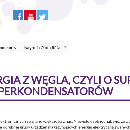
Sponsorzy
Nagroda Złota Róża
IA Z WĘGLA, CZYLI O SU
UPERKONDENSATORÓW
tronicznych są znane większości z nas. Niewiele osób jednak wie, że z 
nie odrębnej grupy urządzeń magazynujących energię elektryczną zwan