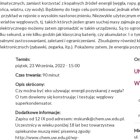
imatycznych, zamiast korzystać z kopalnych źródeł energii (węgla, ropy, 
ońca, wiatru, czy wody). Będziemy do tego celu potrzebować jednak ef
a przykład w rejonie o wysokim nasłonecznieniu. Niezwykle użytecznym 
iałów węglowych, tj. takich których jeden gram suchej masy zajmuje 
ku elektrycznego możemy zatem zgromadzić w takim urządzeniu. Są to ogr
sekund, a nie kilku godzin jak klasyczną baterię, czy akumulator. I o ty
ealnymi zastosowaniami, zaletami i ograniczeniami. Zbudujemy również k
ektronicznych (zabawki, zegarka, itp.). Pokażemy zatem, że energia pozys
Termin:
Or
piątek, 23 Września, 2022 - 15:00
U
Czas trwania:
90 minut
W
Opis skrócony:
Czy można być eko używając energii pozyskanej z węgla?
O tym dowiemy się konstruując i testując węglowy
superkondensator.
Dodatkowe informacje:
Zapisy od 12 IX pod adresem: mskunik@chem.uw.edu.pl.
Uczestnicy w wieku poniżej 18 lat bez towarzystwa
Mi
opiekunów muszą mieć pisemną zgodę:
ul.
http://www.chem.uw.edu.pl/wp-