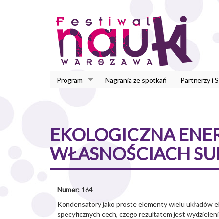
Przejdź
do
treści
Program
Nagrania ze spotkań
Partnerzy i 
EKOLOGICZNA ENERG
WŁASNOŚCIACH S
Numer:
164
Kondensatory jako proste elementy wielu układów elek
specyficznych cech, czego rezultatem jest wydziele