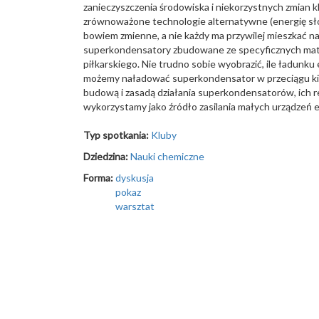
zanieczyszczenia środowiska i niekorzystnych zmian kl
zrównoważone technologie alternatywne (energię sł
bowiem zmienne, a nie każdy ma przywilej mieszkać n
superkondensatory zbudowane ze specyficznych mater
piłkarskiego. Nie trudno sobie wyobrazić, ile ładun
możemy naładować superkondensator w przeciągu kilku 
budową i zasadą działania superkondensatorów, ich r
wykorzystamy jako źródło zasilania małych urządzeń el
Typ spotkania:
Kluby
Dziedzina:
Nauki chemiczne
Forma:
dyskusja
pokaz
warsztat