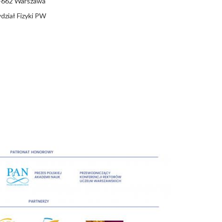
-662
Warszawa
dział Fizyki PW