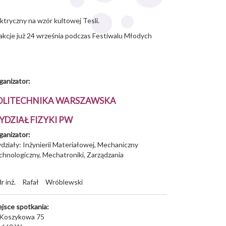
tryczny na wzór kultowej Tesli.
rakcje już 24 września podczas Festiwalu Młodych
ganizator:
OLITECHNIKA WARSZAWSKA
YDZIAŁ FIZYKI PW
ganizator:
działy: Inżynierii Materiałowej, Mechaniczny
chnologiczny, Mechatroniki, Zarządzania
dr inż.
Rafał
Wróblewski
ejsce spotkania:
. Koszykowa 75