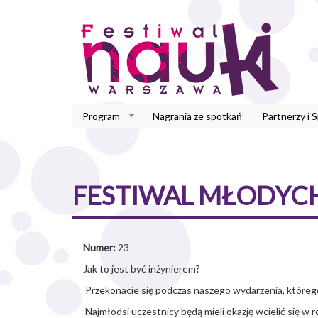
Przejdź
do
treści
Program
Nagrania ze spotkań
Partnerzy i 
FESTIWAL MŁODYC
Numer:
23
Jak to jest być inżynierem?
Przekonacie się podczas naszego wydarzenia, które
Najmłodsi uczestnicy będą mieli okazję wcielić się w