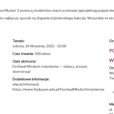
na Muska! Z pomocą studentów starsi uczniowie zaprojektują pojazd elek
o najlepszy sposób na złapanie inżynierskiego bakcyla. Wszystkie te at
Termin:
Or
sobota, 24 Września, 2022 - 10:00
P
Czas trwania:
300 minut
W
Opis skrócony:
Festiwal Młodych Inżynierów — zobacz, zrozum,
Or
skonstruuj!
Wy
Te
Dodatkowe informacje:
więcej informacji:
https://www.fizyka.pw.edu.pl/FestiwalMlodychInzynierow
Mi
ul