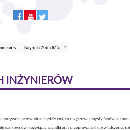
Sponsorzy
Nagroda Złota Róża
H INŻYNIERÓW
go motywem przewodnim będzie coś, co rozgrzewa umysły fanów technolo
 rolę naukowców i rozwiązać zagadki oraz przeprowadzić doświadczenia, d