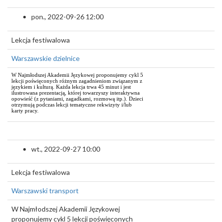
pon., 2022-09-26 12:00
Lekcja festiwalowa
Warszawskie dzielnice
W Najmłodszej Akademii Językowej proponujemy cykl 5
lekcji poświęconych różnym zagadnieniom związanym z
językiem i kulturą. Każda lekcja trwa 45 minut i jest
ilustrowana prezentacją, której towarzyszy interaktywna
opowieść (z pytaniami, zagadkami, rozmową itp.). Dzieci
otrzymują podczas lekcji tematyczne rekwizyty i/lub
karty pracy.
wt., 2022-09-27 10:00
Lekcja festiwalowa
Warszawski transport
W Najmłodszej Akademii Językowej
proponujemy cykl 5 lekcji poświęconych