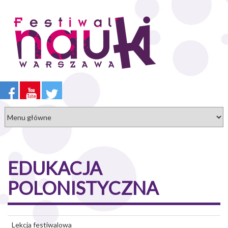
Przejdź
do
treści
EDUKACJA
POLONISTYCZNA
Lekcja festiwalowa