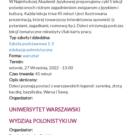
W Najmłodszej Akademii Językowej proponujemy cykl 5 lekcji
poświęconych różnym zagadnieniom związanym z językiem i
kulturą. Każda lekcja trwa 45 minut i jest ilustrowana
prezentacją, której towarzyszy interaktywna opowieść (z
pytaniami, zagadkami, rozmową itp.). Dzieci otrzymują podczas
lekcji tematyczne rekwizyty i/lub karty pracy.
Typ szkoły i dziedzina:
Szkoła podstawowa 1-3
edukacja polonistyczna
Forma:
warsztat
Termin:
wtorek, 27 Września, 2022 - 13:00
Czas trwania:
45 minut
Opis skrócony:
Dzieci poznają postaci z warszawskich legend: syrenkę, złotą
kaczkę, bazyliszka, Warsa i Sawę.
Organizator:
UNIWERSYTET WARSZAWSKI
WYDZIAŁ POLONISTYKI UW
Organizator: