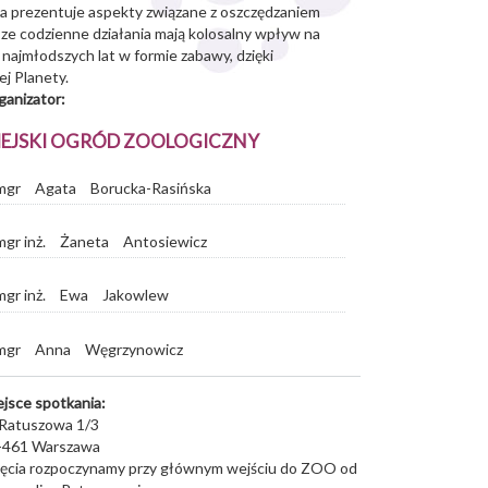
zna prezentuje aspekty związane z oszczędzaniem
ze codzienne działania mają kolosalny wpływ na
najmłodszych lat w formie zabawy, dzięki
ej Planety.
ganizator:
IEJSKI OGRÓD ZOOLOGICZNY
mgr
Agata
Borucka-Rasińska
mgr inż.
Żaneta
Antosiewicz
mgr inż.
Ewa
Jakowlew
mgr
Anna
Węgrzynowicz
ejsce spotkania:
. Ratuszowa 1/3
-461
Warszawa
jęcia rozpoczynamy przy głównym wejściu do ZOO od