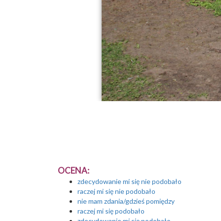
OCENA:
zdecydowanie mi się nie podobało
raczej mi się nie podobało
nie mam zdania/gdzieś pomiędzy
raczej mi się podobało
zdecydowanie mi się podobało