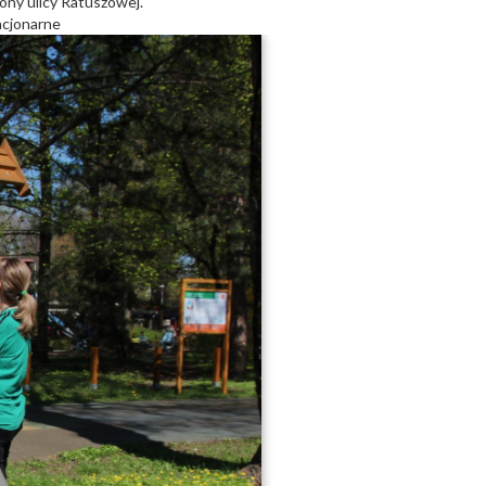
ony ulicy Ratuszowej.
acjonarne