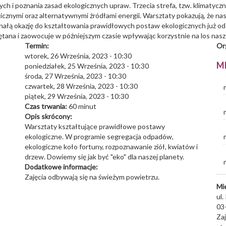
ch i poznania zasad ekologicznych upraw. Trzecia strefa, tzw. klimatyc
znymi oraz alternatywnymi źródłami energii. Warsztaty pokazują, że nas
nałą okazję do kształtowania prawidłowych postaw ekologicznych już od 
ana i zaowocuje w późniejszym czasie wpływając korzystnie na los nasz
Termin:
Or
wtorek, 26 Września, 2023 - 10:30
M
poniedziałek, 25 Września, 2023 - 10:30
środa, 27 Września, 2023 - 10:30
czwartek, 28 Września, 2023 - 10:30
piątek, 29 Września, 2023 - 10:30
Czas trwania:
60 minut
Opis skrócony:
Warsztaty kształtujące prawidłowe postawy
ekologiczne. W programie segregacja odpadów,
ekologiczne koło fortuny, rozpoznawanie ziół, kwiatów i
drzew. Dowiemy się jak być "eko" dla naszej planety.
Dodatkowe informacje:
Zajęcia odbywają się na świeżym powietrzu.
Mi
ul
03
Za