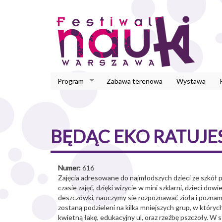
Przejdź
do
treści
Program
Zabawa terenowa
Wystawa
BĘDĄC EKO RATUJE
Numer:
616
Zajęcia adresowane do najmłodszych dzieci ze szkół
czasie zajęć, dzięki wizycie w mini szklarni, dzieci d
deszczówki, nauczymy sie rozpoznawać zioła i pozna
zostaną podzieleni na kilka mniejszych grup, w któr
kwietną łakę, edukacyjny ul, oraz rzeźbę pszczoły. W s