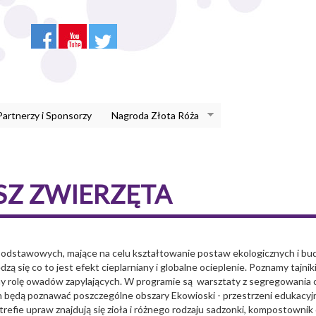
Partnerzy i Sponsorzy
Nagroda Złota Róża
SZ ZWIERZĘTA
 podstawowych, mające na celu kształtowanie postaw ekologicznych i bu
owiedzą się co to jest efekt cieplarniany i globalne ocieplenie. Poznamy t
my rolę owadów zapylających. W programie są warsztaty z segregowania 
ych będą poznawać poszczególne obszary Ekowioski - przestrzeni edukac
trefie upraw znajdują się zioła i różnego rodzaju sadzonki, kompostownik 