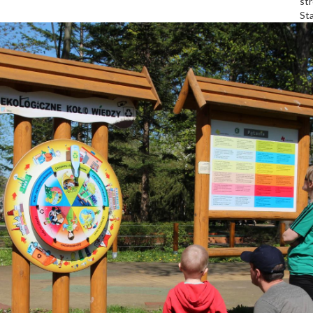
str
St