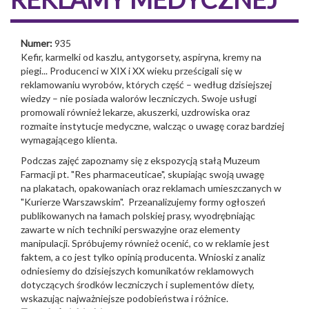
Numer:
935
Kefir, karmelki od kaszlu, antygorsety, aspiryna, kremy na
piegi... Producenci w XIX i XX wieku prześcigali się w
reklamowaniu wyrobów, których część – według dzisiejszej
wiedzy – nie posiada walorów leczniczych. Swoje usługi
promowali również lekarze, akuszerki, uzdrowiska oraz
rozmaite instytucje medyczne, walcząc o uwagę coraz bardziej
wymagającego klienta.
Podczas zajęć zapoznamy się z ekspozycją stałą Muzeum
Farmacji pt. "Res pharmaceuticae", skupiając swoją uwagę
na plakatach, opakowaniach oraz reklamach umieszczanych w
"Kurierze Warszawskim". Przeanalizujemy formy ogłoszeń
publikowanych na łamach polskiej prasy, wyodrębniając
zawarte w nich techniki perswazyjne oraz elementy
manipulacji. Spróbujemy również ocenić, co w reklamie jest
faktem, a co jest tylko opinią producenta. Wnioski z analiz
odniesiemy do dzisiejszych komunikatów reklamowych
dotyczących środków leczniczych i suplementów diety,
wskazując najważniejsze podobieństwa i różnice.