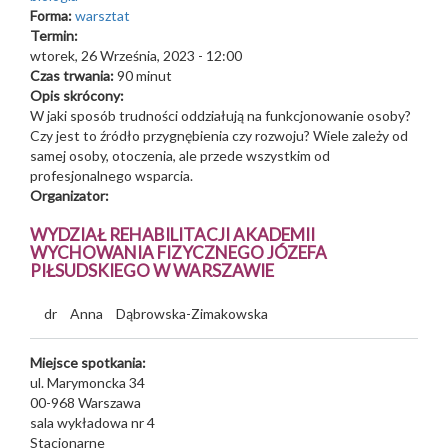
Forma:
warsztat
Termin:
wtorek, 26 Września, 2023 - 12:00
Czas trwania:
90 minut
Opis skrócony:
W jaki sposób trudności oddziałują na funkcjonowanie osoby?
Czy jest to źródło przygnębienia czy rozwoju? Wiele zależy od
samej osoby, otoczenia, ale przede wszystkim od
profesjonalnego wsparcia.
Organizator:
WYDZIAŁ REHABILITACJI AKADEMII
WYCHOWANIA FIZYCZNEGO JÓZEFA
PIŁSUDSKIEGO W WARSZAWIE
dr
Anna
Dąbrowska-Zimakowska
Miejsce spotkania:
ul. Marymoncka 34
00-968
Warszawa
sala wykładowa nr 4
Stacjonarne