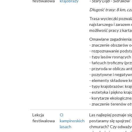
festiwalowa
krajobrazy
- Stary Dąb - Sieraków
Długość trasy: 8 km, cz
Trasa wycieczki pozwal
najstarszego i zarazem
możliwość pracy z karta
Omawiane zagadnienia
- znaczenie obszarów o
- rozpoznawanie pods
- typy lasów rosnących
- łańcuch troficzny (pr
- przyroda w obliczu an
- pozytywne i negatywne
- elementy składowe kra
- typy krajobrazów: kra
- estetyka i piękno kraj
- korytarze ekologiczne,
- znaczenie terenów ot
Lekcja
O
Las najlepiej poznaje 
festiwalowa
kampinoskich
postaramy się spojrzeć
lasach
chmurach? Czy odważyci