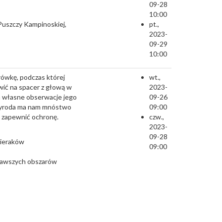
09-28
10:00
Puszczy Kampinoskiej,
pt.,
2023-
09-29
10:00
rówkę, podczas której
wt.,
wić na spacer z głową w
2023-
 a własne obserwacje jego
09-26
rzyroda ma nam mnóstwo
09:00
i zapewnić ochronę.
czw.,
2023-
09-28
Sieraków
09:00
iekawszych obszarów