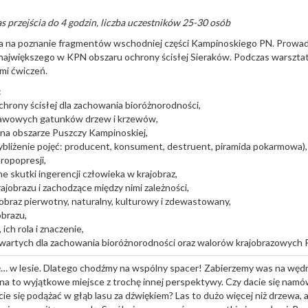
as przejścia do 4 godzin, liczba uczestników 25-30 osób
a na poznanie fragmentów wschodniej części Kampinoskiego PN. Prowadz
 największego w KPN obszaru ochrony ścisłej Sieraków. Podczas warszta
mi ćwiczeń.
:
chrony ścisłej dla zachowania bioróżnorodności,
tawowych gatunków drzew i krzewów,
 na obszarze Puszczy Kampinoskiej,
zybliżenie pojęć: producent, konsument, destruent, piramida pokarmowa),
tropopresji,
 skutki ingerencji człowieka w krajobraz,
jobrazu i zachodzące między nimi zależności,
jobraz pierwotny, naturalny, kulturowy i zdewastowany,
obrazu,
 ich rola i znaczenie,
wartych dla zachowania bioróżnorodności oraz walorów krajobrazowych 
się… w lesie. Dlatego chodźmy na wspólny spacer! Zabierzemy was na węd
 na to wyjątkowe miejsce z trochę innej perspektywy. Czy dacie się namó
e się podążać w głąb lasu za dźwiękiem? Las to dużo więcej niż drzewa,