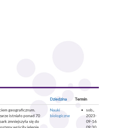
Dziedzina
Termin
ciem geograficznym.
Nauki
sob.,
arze istniało ponad 70
biologiczne
2023-
park zmniejszyła się do
09-16
ostępy wróciły jelenie,
09:30