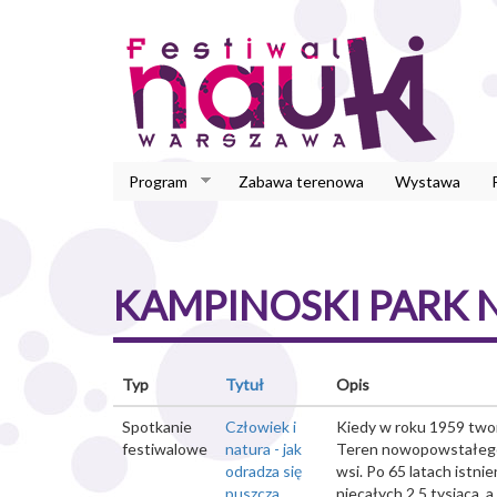
Przejdź
do
treści
Program
Zabawa terenowa
Wystawa
KAMPINOSKI PARK
Typ
Tytuł
Opis
Spotkanie
Człowiek i
Kiedy w roku 1959 two
festiwalowe
natura - jak
Teren nowopowstałego p
odradza się
wsi. Po 65 latach istni
puszcza
niecałych 2,5 tysiąca, 