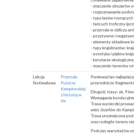
- znaczenie obszarów o
- rozpoznawanie pods
- typy lasów rosnących
- łańcuch troficzny (pr
- przyroda w obliczu an
- pozytywne i negatywne
- elementy składowe kra
- typy krajobrazów: kra
- estetyka i piękno kraj
- korytarze ekologiczne,
- znaczenie terenów ot
Lekcja
Przyroda
Ponieważ las najlepiej 
festiwalowa
Puszczy
przyrodniczo fragment
Kampinoskiej
Długość trasy: ok. 9 km,
z historią w
Wymagania kondycyjne 
tle
Trasa wycieczki prowad
wieś Józefów do Kampi
Trasa urozmaicona pod
oraz rozległe tereny ni
Podczas warsztatów om