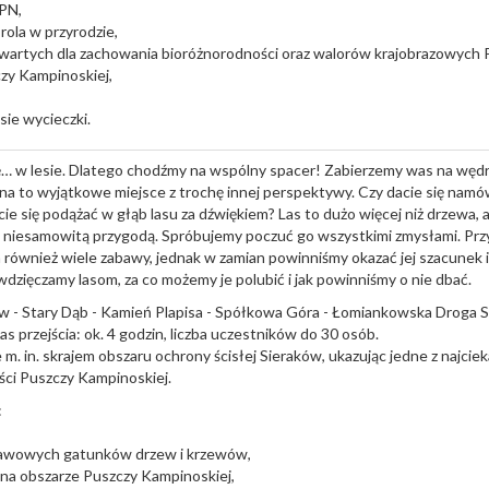
KPN,
rola w przyrodzie,
wartych dla zachowania bioróżnorodności oraz walorów krajobrazowych 
czy Kampinoskiej,
asie wycieczki.
się… w lesie. Dlatego chodźmy na wspólny spacer! Zabierzemy was na węd
 na to wyjątkowe miejsce z trochę innej perspektywy. Czy dacie się namó
e się podążać w głąb lasu za dźwiękiem? Las to dużo więcej niż drzewa,
niesamowitą przygodą. Spróbujemy poczuć go wszystkimi zmysłami. P
 również wiele zabawy, jednak w zamian powinniśmy okazać jej szacunek 
dzięczamy lasom, za co możemy je polubić i jak powinniśmy o nie dbać.
ów - Stary Dąb - Kamień Plapisa - Spółkowa Góra - Łomiankowska Droga 
as przejścia: ok. 4 godzin, liczba uczestników do 30 osób.
 m. in. skrajem obszaru ochrony ścisłej Sieraków, ukazując jedne z najc
ści Puszczy Kampinoskiej.
:
tawowych gatunków drzew i krzewów,
 na obszarze Puszczy Kampinoskiej,