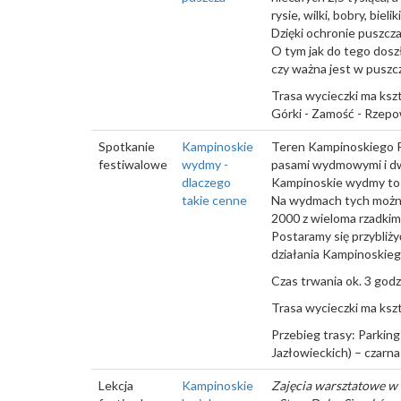
rysie, wilki, bobry, bie
Dzięki ochronie puszcza 
O tym jak do tego doszł
czy ważna jest w puszc
Trasa wycieczki ma kszta
Górki - Zamość - Rzepo
Spotkanie
Kampinoskie
Teren Kampinoskiego P
festiwalowe
wydmy -
pasami wydmowymi i d
dlaczego
Kampinoskie wydmy to 
takie cenne
Na wydmach tych można 
2000 z wieloma rzadkimi
Postaramy się przybliży
działania Kampinoskie
Czas trwania ok. 3 godz
Trasa wycieczki ma kszta
Przebieg trasy: Parkin
Jazłowieckich) – czarn
Lekcja
Kampinoskie
Zajęcia warsztatowe w 