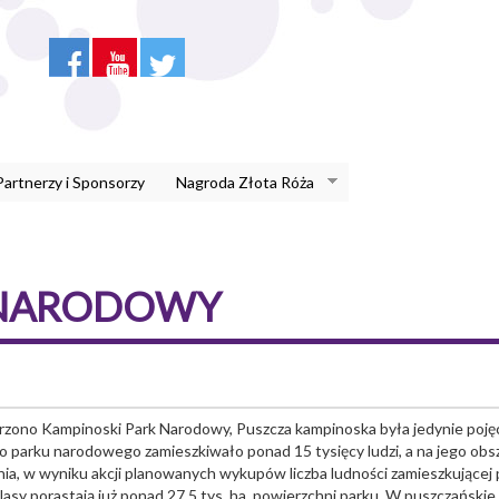
Partnerzy i Sponsorzy
Nagroda Złota Róża
 NARODOWY
rzono Kampinoski Park Narodowy, Puszcza kampinoska była jedynie poję
arku narodowego zamieszkiwało ponad 15 tysięcy ludzi, a na jego obsz
enia, w wyniku akcji planowanych wykupów liczba ludności zamieszkującej 
a lasy porastają już ponad 27,5 tys. ha. powierzchni parku. W puszczańskie 