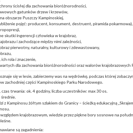
chrony ścisłej dla zachowania bioróżnorodności,
tawowych gatunków drzew i krzewów,
 na obszarze Puszczy Kampinoskiej,
zybliżenie pojęć: producent, konsument, destruent, piramida pokarmowa),
tropopresji,
 skutki ingerencji człowieka w krajobraz,
jobrazu i zachodzące między nimi zależności,
jobraz pierwotny, naturalny, kulturowy i zdewastowany,
obrazu,
 ich rola i znaczenie,
wartych dla zachowania bioróżnorodności oraz walorów krajobrazowych 
poznaje się w lesie, zabierzemy was na wędrówkę, podczas której zobaczy
ów zachodniej części Kampinoskiego Parku Narodowego.
 czas trwania: ok. 4 godziny, liczba uczestników: max 30 os.
średnie.
zi z Kampinosu żółtym szlakiem do Granicy – ścieżką edukacyjną „Skraje
nosu.
 względem krajobrazowym, wiedzie przez piękne bory sosnowe na poł
eleśne.
awiane są zagadnienia: