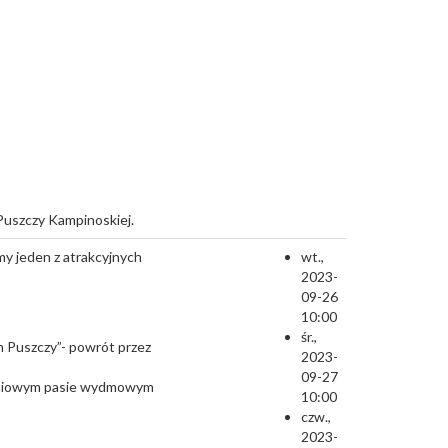
Puszczy Kampinoskiej.
my jeden z atrakcyjnych
wt.,
2023-
09-26
10:00
śr.,
m Puszczy”- powrót przez
2023-
09-27
udniowym pasie wydmowym
10:00
czw.,
2023-