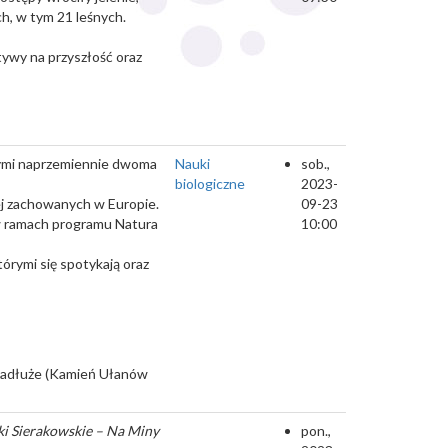
ych, w tym 21 leśnych.
ktywy na przyszłość oraz
cymi naprzemiennie dwoma
Nauki
sob.,
biologiczne
2023-
ej zachowanych w Europie.
09-23
 w ramach programu Natura
10:00
órymi się spotykają oraz
– Nadłuże (Kamień Ułanów
ki Sierakowskie – Na Miny
pon.,