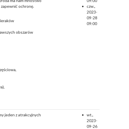
rzyroda ma nam mnóstwo
09:00
i zapewnić ochronę.
czw.,
2023-
09-28
Sieraków
09:00
iekawszych obszarów
zęściowa,
a),
my jeden z atrakcyjnych
wt.,
2023-
09-26