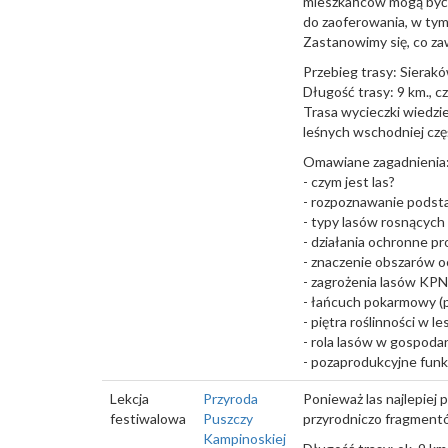
mieszkańców mogą być 
do zaoferowania, w tym
Zastanowimy się, co zaw
Przebieg trasy: Sierak
Długość trasy: 9 km., cz
Trasa wycieczki wiedzie
leśnych wschodniej czę
Omawiane zagadnienia
- czym jest las?
- rozpoznawanie pods
- typy lasów rosnących
- działania ochronne p
- znaczenie obszarów oc
- zagrożenia lasów KPN
- łańcuch pokarmowy (p
- piętra roślinności w le
- rola lasów w gospodar
- pozaprodukcyjne funkc
Lekcja
Przyroda
Ponieważ las najlepiej 
festiwalowa
Puszczy
przyrodniczo fragment
Kampinoskiej