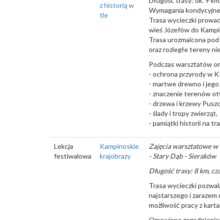
Długość trasy: ok. 9 km,
z historią w
Wymagania kondycyjne 
tle
Trasa wycieczki prowad
wieś Józefów do Kampi
Trasa urozmaicona pod
oraz rozległe tereny ni
Podczas warsztatów om
- ochrona przyrody w 
- martwe drewno i jego 
- znaczenie terenów ot
- drzewa i krzewy Pusz
- ślady i tropy zwierząt,
- pamiątki historii na tr
Lekcja
Kampinoskie
Zajęcia warsztatowe w 
festiwalowa
krajobrazy
- Stary Dąb - Sieraków
Długość trasy: 8 km, cz
Trasa wycieczki pozwal
najstarszego i zarazem
możliwość pracy z karta
Omawiane zagadnienia