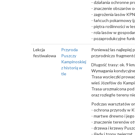
- działania ochronne p
- znaczenie obszarów oc
- zagrożenia lasów KPN
- łańcuch pokarmowy (p
- piętra roślinności w le
- rola lasów w gospodar
- pozaprodukcyjne funkc
Lekcja
Przyroda
Ponieważ las najlepiej 
festiwalowa
Puszczy
przyrodniczo fragment
Kampinoskiej
Długość trasy: ok. 9 km,
z historią w
Wymagania kondycyjne 
tle
Trasa wycieczki prowad
wieś Józefów do Kampi
Trasa urozmaicona pod
oraz rozległe tereny ni
Podczas warsztatów om
- ochrona przyrody w 
- martwe drewno i jego 
- znaczenie terenów ot
- drzewa i krzewy Pusz
- ślady i tropy zwierząt,