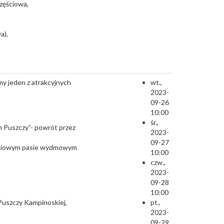
zęściowa,
a),
my jeden z atrakcyjnych
wt.,
2023-
09-26
10:00
śr.,
m Puszczy”- powrót przez
2023-
09-27
udniowym pasie wydmowym
10:00
czw.,
2023-
09-28
10:00
Puszczy Kampinoskiej,
pt.,
2023-
09-29