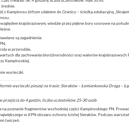
 czas trwania: ok. 4 godziny, liczba uczestników: max 30 os.
średnie.
zi z Kampinosu żółtym szlakiem do Granicy – ścieżką edukacyjną „Skraje
nosu.
 względem krajobrazowym, wiedzie przez piękne bory sosnowe na poł
eleśne.
awiane są zagadnienia:
KPN,
rola w przyrodzie,
wartych dla zachowania bioróżnorodności oraz walorów krajobrazowych 
czy Kampinoskiej,
asie wycieczki.
formie wycieczki pieszej na trasie: Sieraków – Łomiankowska Droga – Łą
as przejścia do 4 godzin, liczba uczestników 25-30 osób
a na poznanie fragmentów wschodniej części Kampinoskiego PN. Prowadz
 największego w KPN obszaru ochrony ścisłej Sieraków. Podczas warszta
mi ćwiczeń.
: