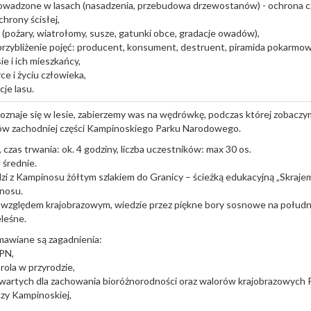
rowadzone w lasach (nasadzenia, przebudowa drzewostanów) - ochrona c
hrony ścisłej,
 (pożary, wiatrołomy, susze, gatunki obce, gradacje owadów),
rzybliżenie pojęć: producent, konsument, destruent, piramida pokarmow
sie i ich mieszkańcy,
ce i życiu człowieka,
je lasu.
poznaje się w lesie, zabierzemy was na wędrówkę, podczas której zobaczy
ów zachodniej części Kampinoskiego Parku Narodowego.
 czas trwania: ok. 4 godziny, liczba uczestników: max 30 os.
średnie.
zi z Kampinosu żółtym szlakiem do Granicy – ścieżką edukacyjną „Skraje
nosu.
 względem krajobrazowym, wiedzie przez piękne bory sosnowe na poł
eleśne.
awiane są zagadnienia:
KPN,
rola w przyrodzie,
wartych dla zachowania bioróżnorodności oraz walorów krajobrazowych 
czy Kampinoskiej,