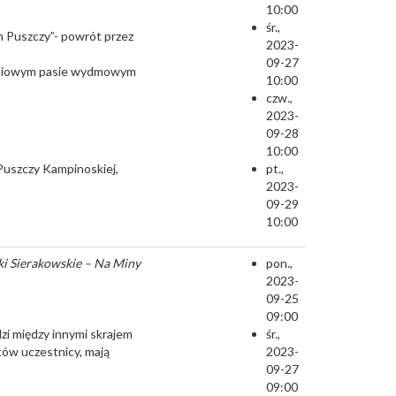
10:00
śr.,
m Puszczy”- powrót przez
2023-
09-27
udniowym pasie wydmowym
10:00
czw.,
2023-
09-28
10:00
Puszczy Kampinoskiej,
pt.,
2023-
09-29
10:00
ki Sierakowskie – Na Miny
pon.,
2023-
09-25
09:00
i między innymi skrajem
śr.,
tów uczestnicy, mają
2023-
09-27
09:00