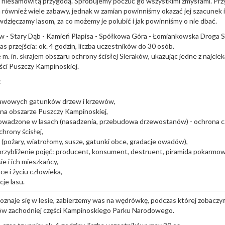
niesamowitą przygodą. Spróbujemy poczuć go wszystkimi zmysłami. P
 również wiele zabawy, jednak w zamian powinniśmy okazać jej szacunek 
dzięczamy lasom, za co możemy je polubić i jak powinniśmy o nie dbać.
ów - Stary Dąb - Kamień Plapisa - Spółkowa Góra - Łomiankowska Droga 
as przejścia: ok. 4 godzin, liczba uczestników do 30 osób.
 m. in. skrajem obszaru ochrony ścisłej Sieraków, ukazując jedne z najc
ści Puszczy Kampinoskiej.
:
tawowych gatunków drzew i krzewów,
 na obszarze Puszczy Kampinoskiej,
rowadzone w lasach (nasadzenia, przebudowa drzewostanów) - ochrona c
hrony ścisłej,
 (pożary, wiatrołomy, susze, gatunki obce, gradacje owadów),
rzybliżenie pojęć: producent, konsument, destruent, piramida pokarmow
sie i ich mieszkańcy,
ce i życiu człowieka,
je lasu.
poznaje się w lesie, zabierzemy was na wędrówkę, podczas której zobaczy
ów zachodniej części Kampinoskiego Parku Narodowego.