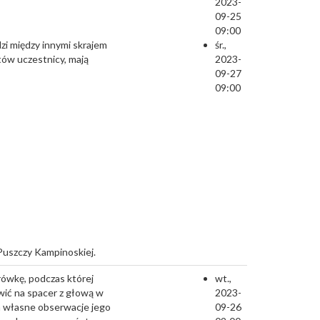
2023-
09-25
09:00
i między innymi skrajem
śr.,
tów uczestnicy, mają
2023-
09-27
09:00
Puszczy Kampinoskiej.
rówkę, podczas której
wt.,
wić na spacer z głową w
2023-
 a własne obserwacje jego
09-26