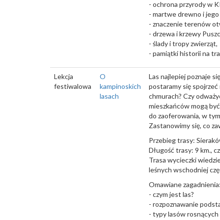
- ochrona przyrody w 
- martwe drewno i jego 
- znaczenie terenów ot
- drzewa i krzewy Pusz
- ślady i tropy zwierząt,
- pamiątki historii na tr
Lekcja
O
Las najlepiej poznaje 
festiwalowa
kampinoskich
postaramy się spojrzeć
lasach
chmurach? Czy odważyci
mieszkańców mogą być 
do zaoferowania, w tym
Zastanowimy się, co zaw
Przebieg trasy: Sierak
Długość trasy: 9 km., cz
Trasa wycieczki wiedzie
leśnych wschodniej czę
Omawiane zagadnienia
- czym jest las?
- rozpoznawanie pods
- typy lasów rosnących