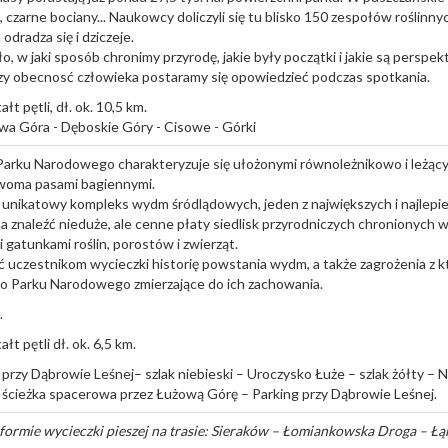
liki, czarne bociany... Naukowcy doliczyli się tu blisko 150 zespołów roślinn
odradza się i dziczeje.
o, w jaki sposób chronimy przyrodę, jakie były początki i jakie są perspe
zy obecnosć człowieka postaramy się opowiedzieć podczas spotkania.
łt pętli, dł. ok. 10,5 km.
wa Góra - Dęboskie Góry - Cisowe - Górki
arku Narodowego charakteryzuje się ułożonymi równoleżnikowo i leżą
woma pasami bagiennymi.
unikatowy kompleks wydm śródlądowych, jeden z największych i najlepi
znaleźć nieduże, ale cenne płaty siedlisk przyrodniczych chronionych
 gatunkami roślin, porostów i zwierząt.
ć uczestnikom wycieczki historię powstania wydm, a także zagrożenia z kt
go Parku Narodowego zmierzające do ich zachowania.
.
łt pętli dł. ok. 6,5 km.
g przy Dąbrowie Leśnej– szlak niebieski – Uroczysko Łuże – szlak żółty 
a ścieżka spacerowa przez Łużową Górę – Parking przy Dąbrowie Leśnej.
formie wycieczki pieszej na trasie: Sieraków – Łomiankowska Droga – Łą