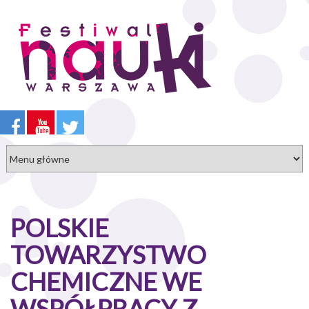
Przejdź
do
treści
POLSKIE
TOWARZYSTWO
CHEMICZNE WE
WSPÓŁPRACY Z