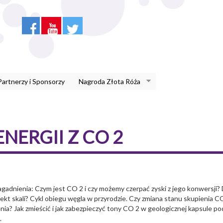
Partnerzy i Sponsorzy
Nagroda Złota Róża
ERGII Z CO 2
dnienia: Czym jest CO 2 i czy możemy czerpać zyski z jego konwersji? 
fekt skali? Cykl obiegu węgla w przyrodzie. Czy zmiana stanu skupienia C
ożenia? Jak zmieścić i jak zabezpieczyć tony CO 2 w geologicznej kapsule po
.