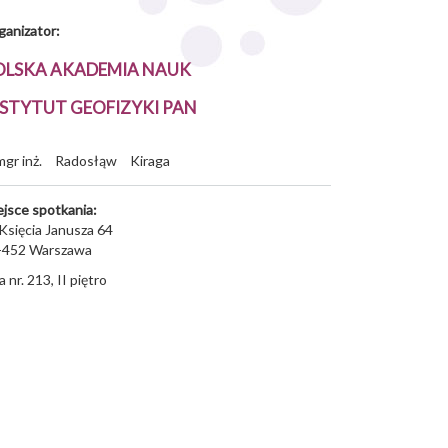
ganizator:
OLSKA AKADEMIA NAUK
NSTYTUT GEOFIZYKI PAN
mgr inż.
Radosłąw
Kiraga
ejsce spotkania:
 Księcia Janusza 64
-452
Warszawa
a nr. 213, II piętro