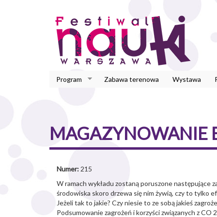
Przejdź
do
treści
Program
Zabawa terenowa
Wystawa
MAGAZYNOWANIE EN
Numer:
215
W ramach wykładu zostaną poruszone następujące zaga
środowiska skoro drzewa się nim żywią, czy to tylko e
Jeżeli tak to jakie? Czy niesie to ze sobą jakieś zagr
Podsumowanie zagrożeń i korzyści związanych z CO 2