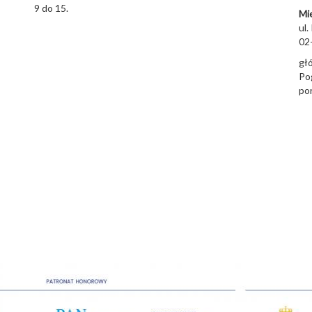
9 do 15.
Mi
ul.
02
głó
Pog
por