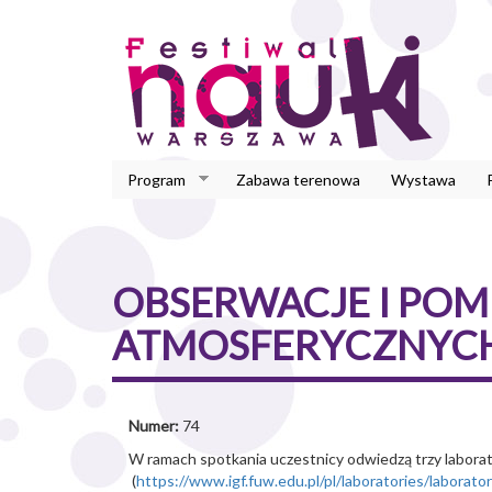
Przejdź
do
treści
Program
Zabawa terenowa
Wystawa
OBSERWACJE I POM
ATMOSFERYCZNYCH
Numer:
74
W ramach spotkania uczestnicy odwiedzą trzy labora
(
https://www.igf.fuw.edu.pl/pl/laboratories/laborat