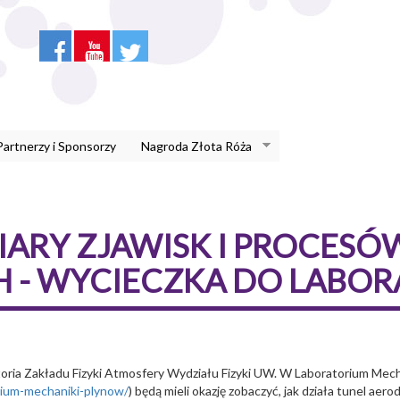
Partnerzy i Sponsorzy
Nagroda Złota Róża
IARY ZJAWISK I PROCESÓ
 - WYCIECZKA DO LABO
toria Zakładu Fizyki Atmosfery Wydziału Fizyki UW. W Laboratorium Mec
orium-mechaniki-plynow/
) będą mieli okazję zobaczyć, jak działa tunel ae