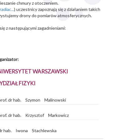
mieszanie chmury z otoczeniem.
adiac...
) uczestnicy zapoznają się z działaniem takich
ykorzystujemy drony do pomiarów atmosferycznych.
 się z następującymi zagadnieniami:
ganizator:
NIWERSYTET WARSZAWSKI
DZIAŁ FIZYKI
prof. dr hab.
Szymon
Malinowski
prof. dr hab.
Krzysztof
Markowicz
dr hab.
Iwona
Stachlewska