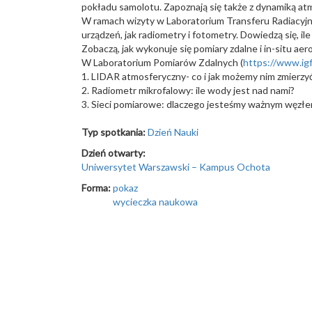
pokładu samolotu. Zapoznają się także z dynamiką at
W ramach wizyty w Laboratorium Transferu Radiacyjn
urządzeń, jak radiometry i fotometry. Dowiedzą się, i
Zobaczą, jak wykonuje się pomiary zdalne i in-situ ae
W Laboratorium Pomiarów Zdalnych (
https://www.igf
1. LIDAR atmosferyczny- co i jak możemy nim zmierzy
2. Radiometr mikrofalowy: ile wody jest nad nami?
3. Sieci pomiarowe: dlaczego jesteśmy ważnym węz
Typ spotkania:
Dzień Nauki
Dzień otwarty:
Uniwersytet Warszawski – Kampus Ochota
Forma:
pokaz
wycieczka naukowa