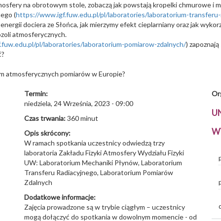
mosfery na obrotowym stole, zobaczą jak powstają kropelki chmurowe i 
ego (
https://www.igf.fuw.edu.pl/pl/laboratories/laboratorium-transferu-r
le energii dociera ze Słońca, jak mierzymy efekt cieplarniany oraz jak w
rozoli atmosferycznych.
.fuw.edu.pl/pl/laboratories/laboratorium-pomiarow-zdalnych/
) zapoznają
ć?
łem atmosferycznych pomiarów w Europie?
Termin:
Or
niedziela, 24 Września, 2023 - 09:00
U
Czas trwania:
360 minut
WY
Opis skrócony:
W ramach spotkania uczestnicy odwiedzą trzy
laboratoria Zakładu Fizyki Atmosfery Wydziału Fizyki
UW: Laboratorium Mechaniki Płynów, Laboratorium
Transferu Radiacyjnego, Laboratorium Pomiarów
Zdalnych
Dodatkowe informacje:
Zajęcia prowadzone są w trybie ciągłym – uczestnicy
mogą dołączyć do spotkania w dowolnym momencie - od