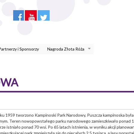
Partnerzy i Sponsorzy
Nagroda Złota Róża
OWA
oku 1959 tworzono Kampinoski Park Narodowy, Puszcza kampinoska była 
znym. Teren nowopowstałego parku narodowego zamieszkiwało ponad 15 t
rze istniało ponad 70 wsi. Po 65 latach istnienia, w wyniku akcji planow
mieszkującej park zmniejszyła się do niecałych 2,5 tysiąca, a lasy porastaj