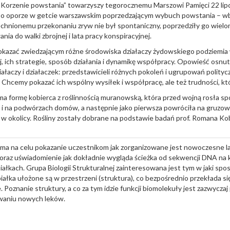
Korzenie powstania” towarzyszy tegorocznemu Marszowi Pamięci 22 lipc
o oporze w getcie warszawskim poprzedzającym wybuch powstania – 
hnionemu przekonaniu zryw nie był spontaniczny, poprzedziły go wielo
nia do walki zbrojnej i lata pracy konspiracyjnej.
azać zwiedzającym różne środowiska działaczy żydowskiego podziemia w
j, ich strategie, sposób działania i dynamikę współpracy. Opowieść osnu
ziałaczy i działaczek: przedstawicieli różnych pokoleń i ugrupowań polityc
 Chcemy pokazać ich wspólny wysiłek i współpracę, ale też trudności, k
 formę kobierca z roślinnością muranowską, która przed wojną rosła sp
i na podwórzach domów, a następnie jako pierwsza powróciła na gruzowis
w okolicy. Rośliny zostały dobrane na podstawie badań prof. Romana Ko
ma na celu pokazanie uczestnikom jak zorganizowane jest nowoczesne l
oraz uświadomienie jak dokładnie wygląda ścieżka od sekwencji DNA na
iałkach. Grupa Biologii Strukturalnej zainteresowana jest tym w jaki s
iałka ułożone są w przestrzeni (struktura), co bezpośrednio przekłada si
e. Poznanie struktury, a co za tym idzie funkcji biomolekuły jest zazwycz
aniu nowych leków.