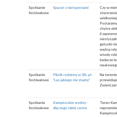
Spotkanie
Spacer z nietoperzami
Czy w mieś
festiwalowe
stworzeni
wielkomiej
Postaramy 
chytre ele
(i zapewne
niesłyszal
gatunki n
ważną rolę
wtedy robi
badacze la
naukowego 
Spotkanie
Piknik rodzinny w IBL pt.
Na tereni
festiwalowe
"Las jakiego nie znamy"
przewiduje
Zwieńczeni
Spotkanie
Kampinoskie wydmy -
Teren Kam
festiwalowe
dlaczego takie cenne
naprzemie
Kampinoski