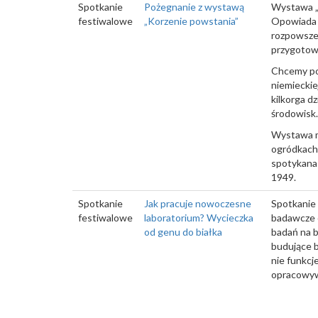
Spotkanie
Pożegnanie z wystawą
Wystawa „
festiwalowe
„Korzenie powstania”
Opowiada 
rozpowszec
przygotowa
Chcemy pok
niemieckie
kilkorga d
środowisk.
Wystawa ma
ogródkach 
spotykana 
1949.
Spotkanie
Jak pracuje nowoczesne
Spotkanie 
festiwalowe
laboratorium? Wycieczka
badawcze 
od genu do białka
badań na b
budujące b
nie funkcj
opracowyw