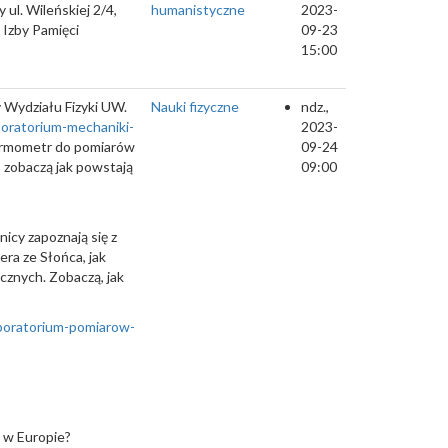
l. Wileńskiej 2/4,
humanistyczne
2023-
 Izby Pamięci
09-23
15:00
 Wydziału Fizyki UW.
Nauki fizyczne
ndz.,
aboratorium-mechaniki-
2023-
 termometr do pomiarów
09-24
 zobaczą jak powstają
09:00
nicy zapoznają się z
era ze Słońca, jak
cznych. Zobaczą, jak
laboratorium-pomiarow-
 w Europie?