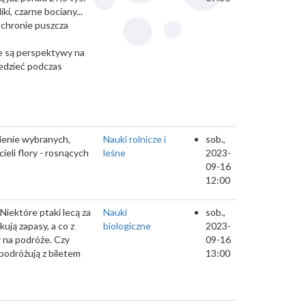
ki, czarne bociany...
 ochronie puszcza
kie są perspektywy na
edzieć podczas
wienie wybranych,
Nauki rolnicze i
sob.,
eli flory - rosnących
leśne
2023-
09-16
12:00
Niektóre ptaki lecą za
Nauki
sob.,
ują zapasy, a co z
biologiczne
2023-
 na podróże. Czy
09-16
podróżują z biletem
13:00