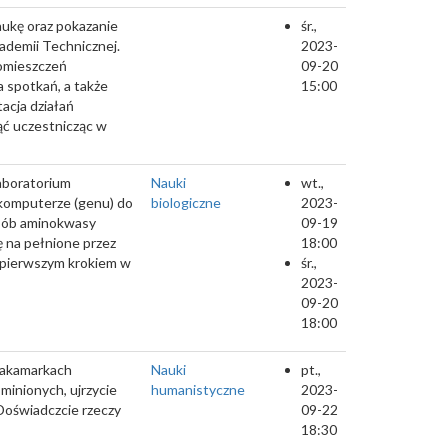
naukę oraz pokazanie
śr.,
kademii Technicznej.
2023-
pomieszczeń
09-20
a spotkań, a także
15:00
acja działań
nąć uczestnicząc w
aboratorium
Nauki
wt.,
 komputerze (genu) do
biologiczne
2023-
posób aminokwasy
09-19
ę na pełnione przez
18:00
aj pierwszym krokiem w
śr.,
2023-
09-20
18:00
 zakamarkach
Nauki
pt.,
minionych, ujrzycie
humanistyczne
2023-
 Doświadczcie rzeczy
09-22
18:30