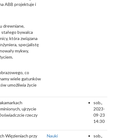
a ABB projektuje i
u drewniane,
, stałego bywalca
nicy, która związana
żyniera, specjalistę
jonowały mykwy,
życiem.
jobrazowego, co
oznamy wiele gatunków
ków umożliwia życie
 zakamarkach
sob.,
minionych, ujrzycie
2023-
 Doświadczcie rzeczy
09-23
14:30
ch Więzieniach przy
Nauki
sob.,