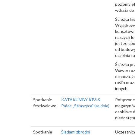
poziomy ef
wdraża do 
Ścieżka hi
Wyjątkowy 
kunsztowni
naszych le
jest ze sp
od budowy 
uczelnia t
Ścieżka pr
Wawer rozc
oznacza, ż
roślin ora
innych.
Spotkanie
KATAKUMBY KP3 &
Połączone 
festiwalowe
Pałac „Straszyca” (za dnia)
magazynów 
osobliwe d
niedostęp
Spotkanie
Śladami zbrodni
Uczestnic