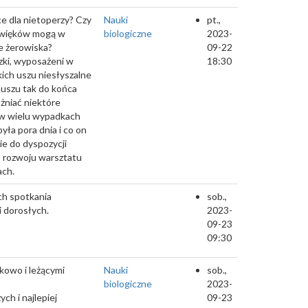
e dla nietoperzy? Czy
Nauki
pt.,
dźwięków mogą w
biologiczne
2023-
e żerowiska?
09-22
zki, wyposażeni w
18:30
kich uszu niesłyszalne
 uszu tak do końca
óżniać niektóre
 w wielu wypadkach
yła pora dnia i co on
ie do dyspozycji
o rozwoju warsztatu
ach.
ch spotkania
sob.,
i dorosłych.
2023-
09-23
09:30
kowo i leżącymi
Nauki
sob.,
biologiczne
2023-
h i najlepiej
09-23