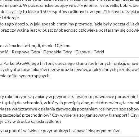
chni parku. W puszczańskie ostępy wróciły jelenie, rysie, wilki, bobry, bieli
oliczyli się tu blisko 150 zespołów roślinnych, w tym 21 leśnych. Dzięki
 i dziczeje.
do tego doszło, w jaki sposób chronimy przyrodę, jakie były początki i ja
 oraz czy ważna jest w puszczy obecnosć człowieka postaramy się opowi
czki ma kształt pętli, dł. ok. 10,5 km.
mość - Rzepowa Góra - Dęboskie Góry - Cisowe - Górki
a Parku SGGW, jego historii, obecnego stanu i pełnionych funkcji, omó
zych gatunków i okazów drzew oraz krzewów, a także innych przedstawici
nie roślin synantropijnych.
ry roku przynoszą zmiany w przyrodzie. Jesień to prawdziwe poruszenie! 
e tuptają do schronień, w których prześpią zimę, niektóre zwierzęta chomik
 Nasze warsztatowe działania zaowocują poznaniem roślinnych sposobów
bią zaczepiać przechodniów? Czy wybierają zorganizowany transport? Czy 
ę? Czy w drodze są uskrzydlone?
y na podróż w świecie przyrodniczych zabaw i eksperymentów!