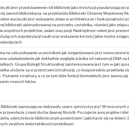
eczki jest przedstawienie roli biblioteki jako instytucji popularyzującej 
ł się zawód bibliotekarza, na przykładzie Biblioteki Głównej Wojskowej A
elem wycieczki jest wskazanie zmian w architekturze i funkcjonalności 
j biblioteki ukierunkowanej na potrzeby czytelnika, również jako miejsc
ia wspólnych projektów, zadań oraz pasji. Nadrzędnym celem jest prezent
, służących popularyzacji nauki oraz wskazanie korzyści jakie można osiąg
sięwzięciach
ma na celu pokazanie uczestnikom jak zorganizowane jest nowoczesne l
oraz uświadomienie jak dokładnie wygląda ścieżka od sekwencji DNA na
iałkach. Grupa Biologii Strukturalnej zainteresowana jest tym w jaki s
iałka ułożone są w przestrzeni (struktura), co bezpośrednio przekłada si
e. Poznanie struktury, a co za tym idzie funkcji biomolekuły jest zazwycz
aniu nowych leków.
Biblioteki zapraszają na niebywały seans spirytystyczny! W mrocznych
przywołacie z nami ducha dawnej filozofii. Poczujecie aurę prądów i idei 
zieła, odetchniecie bibliotecznym powietrzem i zakichacie się na śmierć.
nych zwykłym śmiertelnikom/czytelnikom!