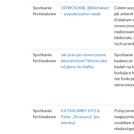
Spotkanie
ODWOŁANE_Bibliotekarz
Celem wyci
festiwalowe
– popularyzator nauki
jak zmieni
Kolejnym c
nowoczesne
realizowan
biblioteki
tych przed
Spotkanie
Jak pracuje nowoczesne
Spotkanie 
festiwalowe
laboratorium? Wycieczka
badawcze 
od genu do białka
badań na b
budujące b
nie funkcj
opracowyw
Spotkanie
KATAKUMBY KP3 &
Połączone 
festiwalowe
Pałac „Straszyca” (po
magazynów 
zmroku)
osobliwe d
niedostęp