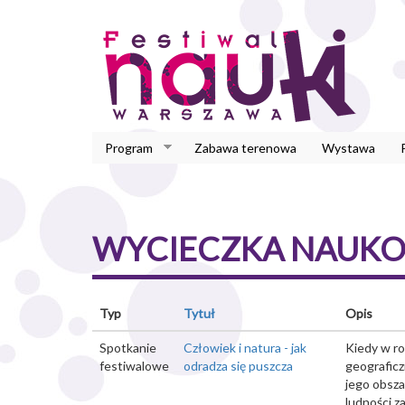
Przejdź
do
treści
Program
Zabawa terenowa
Wystawa
WYCIECZKA NAUK
Typ
Tytuł
Opis
Spotkanie
Człowiek i natura - jak
Kiedy w r
festiwalowe
odradza się puszcza
geografic
jego obsza
ludności za