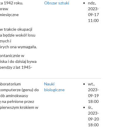
a 1942 roku.
Obszar sztuki
ndz.,
wbrew
2023-
miesięczne
09-17
11:00
 trakcie okupacji
ta będzie wokół losu
znych i
tórych ona wymagała.
ontanicznie w
ka i do dzisiaj bywa
bendzy z lat 1945-
aboratorium
Nauki
wt.,
 komputerze (genu) do
biologiczne
2023-
posób aminokwasy
09-19
ę na pełnione przez
18:00
aj pierwszym krokiem w
śr.,
2023-
09-20
18:00