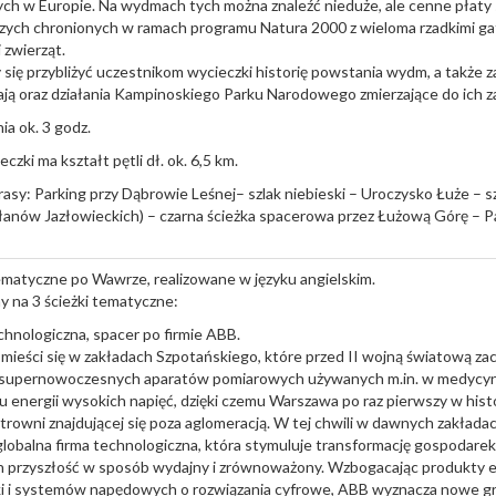
h w Europie. Na wydmach tych można znaleźć nieduże, ale cenne płaty s
zych chronionych w ramach programu Natura 2000 z wieloma rzadkimi gat
 zwierząt.
się przybliżyć uczestnikom wycieczki historię powstania wydm, a także z
ają oraz działania Kampinoskiego Parku Narodowego zmierzające do ich 
ia ok. 3 godz.
czki ma kształt pętli dł. ok. 6,5 km.
rasy: Parking przy Dąbrowie Leśnej– szlak niebieski – Uroczysko Łuże – s
anów Jazłowieckich) – czarna ścieżka spacerowa przez Łużową Górę – P
matyczne po Wawrze, realizowane w języku angielskim.
 na 3 ścieżki tematyczne:
chnologiczna, spacer po firmie ABB.
mieści się w zakładach Szpotańskiego, które przed II wojną światową za
 supernowoczesnych aparatów pomiarowych używanych m.in. w medycyni
u energii wysokich napięć, dzięki czemu Warszawa po raz pierwszy w hist
ktrowni znajdującej się poza aglomeracją. W tej chwili w dawnych zakład
 globalna firma technologiczna, która stymuluje transformację gospodare
h przyszłość w sposób wydajny i zrównoważony. Wzbogacając produkty elek
 i systemów napędowych o rozwiązania cyfrowe, ABB wyznacza nowe gra