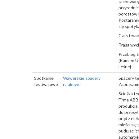
zachowanyc
przyrodnic
porostów i
Postaramy 
się spotyk
Czas trwan
Trasa wycie
Przebieg t
(Kamień Uł
Leśnej.
Spotkanie
Wawerskie spacery
Spacery te
festiwalowe
naukowe
Zapraszamy
Ścieżka te
Firma ABB 
produkcją
do przesył
prąd z ele
mieści się
budując ic
automatyki