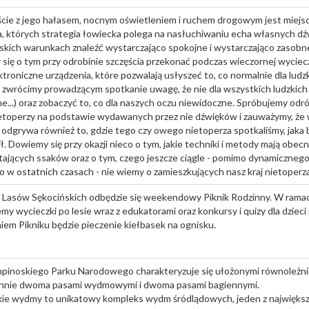
cie z jego hałasem, nocnym oświetleniem i ruchem drogowym jest miejsc
a, których strategia łowiecka polega na nasłuchiwaniu echa własnych 
skich warunkach znaleźć wystarczająco spokojne i wystarczająco zasobn
się o tym przy odrobinie szczęścia przekonać podczas wieczornej wyciec
ktroniczne urządzenia, które pozwalają usłyszeć to, co normalnie dla ludz
 zwrócimy prowadzącym spotkanie uwagę, że nie dla wszystkich ludzkich
ne...) oraz zobaczyć to, co dla naszych oczu niewidoczne. Spróbujemy odr
ietoperzy na podstawie wydawanych przez nie dźwięków i zauważymy, że
 odgrywa również to, gdzie tego czy owego nietoperza spotkaliśmy, jaka b
ł. Dowiemy się przy okazji nieco o tym, jakie techniki i metody mają obecn
tających ssaków oraz o tym, czego jeszcze ciągle - pomimo dynamiczneg
w ostatnich czasach - nie wiemy o zamieszkujących nasz kraj nietoperz
e Lasów Sękocińskich odbędzie się weekendowy Piknik Rodzinny. W rama
my wycieczki po lesie wraz z edukatorami oraz konkursy i quizy dla dzieci 
em Pikniku będzie pieczenie kiełbasek na ognisku.
pinoskiego Parku Narodowego charakteryzuje się ułożonymi równoleżni
nnie dwoma pasami wydmowymi i dwoma pasami bagiennymi.
e wydmy to unikatowy kompleks wydm śródlądowych, jeden z największyc