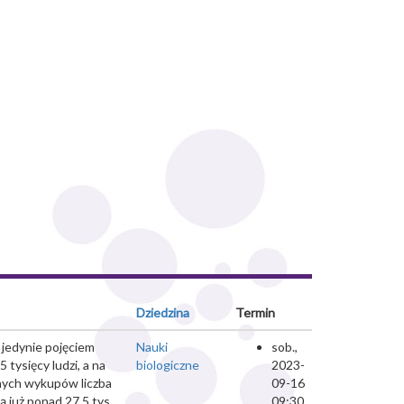
Dziedzina
Termin
jedynie pojęciem
Nauki
sob.,
ysięcy ludzi, a na
biologiczne
2023-
anych wykupów liczba
09-16
ą już ponad 27,5 tys.
09:30