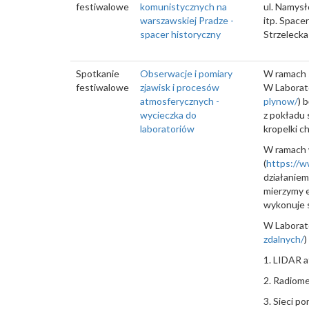
festiwalowe
komunistycznych na
ul. Namysł
warszawskiej Pradze -
itp. Space
spacer historyczny
Strzelecka
Spotkanie
Obserwacje i pomiary
W ramach s
festiwalowe
zjawisk i procesów
W Laborat
atmosferycznych -
plynow/
) 
wycieczka do
z pokładu 
laboratoriów
kropelki c
W ramach 
(
https://ww
działaniem 
mierzymy e
wykonuje s
W Laborat
zdalnych/
)
1. LIDAR a
2. Radiome
3. Sieci 