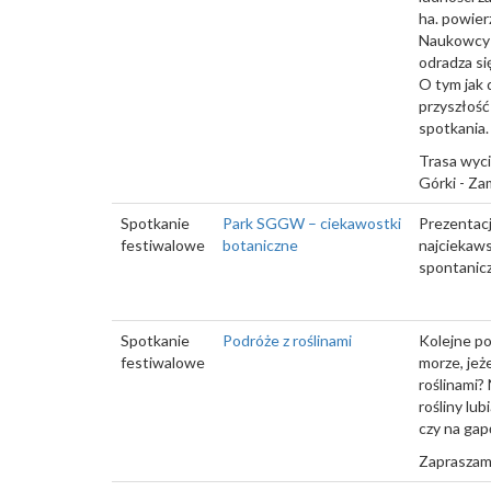
ha. powierz
Naukowcy d
odradza się
O tym jak 
przyszłość
spotkania.
Trasa wycie
Górki - Za
Spotkanie
Park SGGW – ciekawostki
Prezentacj
festiwalowe
botaniczne
najciekaws
spontanicz
Spotkanie
Podróże z roślinami
Kolejne po
festiwalowe
morze, jeż
roślinami?
rośliny lu
czy na gap
Zapraszam