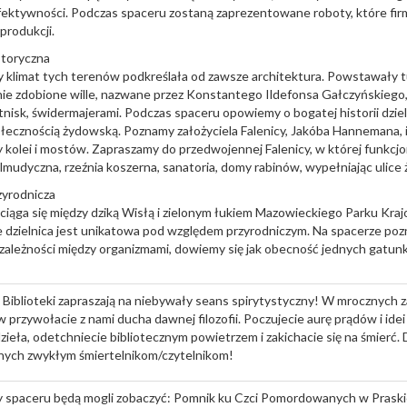
ektywności. Podczas spaceru zostaną zaprezentowane roboty, które firm
produkcji.
storyczna
klimat tych terenów podkreślała od zawsze architektura. Powstawały t
e zdobione wille, nazwane przez Konstantego Ildefonsa Gałczyńskiego
tnisk, świdermajerami. Podczas spaceru opowiemy o bogatej historii dziel
ołecznością żydowską. Poznamy założyciela Falenicy, Jakóba Hannemana, in
kolei i mostów. Zapraszamy do przedwojennej Falenicy, w której funkc
almudyczna, rzeźnia koszerna, sanatoria, domy rabinów, wypełniając ulice 
zyrodnicza
iąga się między dziką Wisłą i zielonym łukiem Mazowieckiego Parku Kra
e dzielnica jest unikatowa pod względem przyrodniczym. Na spacerze p
z zależności między organizmami, dowiemy się jak obecność jednych gatun
Biblioteki zapraszają na niebywały seans spirytystyczny! W mrocznych
przywołacie z nami ducha dawnej filozofii. Poczujecie aurę prądów i idei 
zieła, odetchniecie bibliotecznym powietrzem i zakichacie się na śmierć.
nych zwykłym śmiertelnikom/czytelnikom!
y spaceru będą mogli zobaczyć: Pomnik ku Czci Pomordowanych w Praski