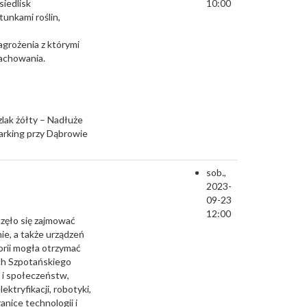
iedlisk
10:00
unkami roślin,
agrożenia z którymi
zachowania.
zlak żółty – Nadłuże
arking przy Dąbrowie
sob.,
2023-
09-23
12:00
częło się zajmować
e, a także urządzeń
orii mogła otrzymać
ach Szpotańskiego
k i społeczeństw,
tryfikacji, robotyki,
nice technologii i