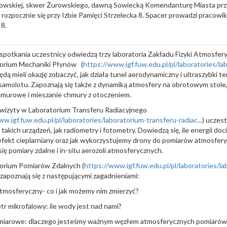
owskiej, skwer Żurowskiego, dawną Sowiecką Komendanturę Miasta przy u
r rozpocznie się przy Izbie Pamięci Strzelecka 8. Spacer prowadzi pracowik
 8.
potkania uczestnicy odwiedzą trzy laboratoria Zakładu Fizyki Atmosfery
orium Mechaniki Płynów (
https://www.igf.fuw.edu.pl/pl/laboratories/l
będą mieli okazję zobaczyć, jak działa tunel aerodynamiczny i ultraszybki
samolotu. Zapoznają się także z dynamiką atmosfery na obrotowym stole,
hmurowe i mieszanie chmury z otoczeniem.
wizyty w Laboratorium Transferu Radiacyjnego
w.igf.fuw.edu.pl/pl/laboratories/laboratorium-transferu-radiac...
) uczest
takich urządzeń, jak radiometry i fotometry. Dowiedzą się, ile energii doci
fekt cieplarniany oraz jak wykorzystujemy drony do pomiarów atmosfery
ię pomiary zdalne i in-situ aerozoli atmosferycznych.
orium Pomiarów Zdalnych (
https://www.igf.fuw.edu.pl/pl/laboratories/
 zapoznają się z następującymi zagadnieniami:
tmosferyczny- co i jak możemy nim zmierzyć?
tr mikrofalowy: ile wody jest nad nami?
pomiarowe: dlaczego jesteśmy ważnym węzłem atmosferycznych pomiarów