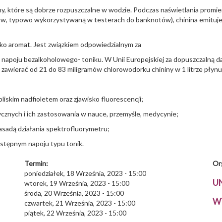
ny, które są dobrze rozpuszczalne w wodzie. Podczas naświetlania prom
rów, typowo wykorzystywaną w testerach do banknotów), chinina emituje w
ko aromat. Jest związkiem odpowiedzialnym za
apoju bezalkoholowego- toniku. W Unii Europejskiej za dopuszczalną da
 zawierać od 21 do 83 miligramów chlorowodorku chininy w 1 litrze płyn
bliskim nadfioletem oraz zjawisko fluorescencji;
cznych i ich zastosowania w nauce, przemyśle, medycynie;
zasadą działania spektrofluorymetru;
dostępnym napoju typu tonik.
Termin:
Or
poniedziałek, 18 Września, 2023 - 15:00
U
wtorek, 19 Września, 2023 - 15:00
środa, 20 Września, 2023 - 15:00
W
czwartek, 21 Września, 2023 - 15:00
piątek, 22 Września, 2023 - 15:00