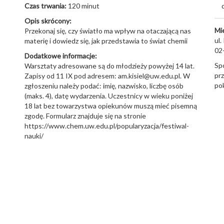
Czas trwania:
120 minut
Opis skrócony:
Mi
Przekonaj się, czy światło ma wpływ na otaczającą nas
ul.
materię i dowiedz się, jak przedstawia to świat chemii
02
Dodatkowe informacje:
Sp
Warsztaty adresowane są do młodzieży powyżej 14 lat.
pr
Zapisy od 11 IX pod adresem: am.kisiel@uw.edu.pl. W
pok
zgłoszeniu należy podać: imię, nazwisko, liczbę osób
(maks. 4), datę wydarzenia. Uczestnicy w wieku poniżej
18 lat bez towarzystwa opiekunów muszą mieć pisemną
zgodę. Formularz znajduje się na stronie
https://www.chem.uw.edu.pl/popularyzacja/festiwal-
nauki/