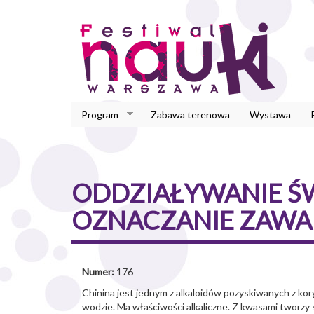
Przejdź
do
treści
Program
Zabawa terenowa
Wystawa
ODDZIAŁYWANIE Ś
OZNACZANIE ZAWAR
Numer:
176
Chinina jest jednym z alkaloidów pozyskiwanych z ko
wodzie. Ma właściwości alkaliczne. Z kwasami tworzy s