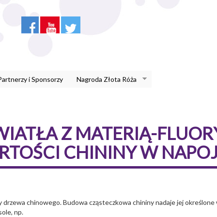
Partnerzy i Sponsorzy
Nagroda Złota Róża
WIATŁA Z MATERIĄ-FLUO
TOŚCI CHININY W NAPOJ
ry drzewa chinowego. Budowa cząsteczkowa chininy nadaje jej określone 
ole, np.