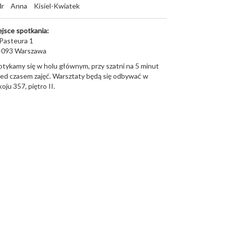
dr
Anna
Kisiel-Kwiatek
ejsce spotkania:
 Pasteura 1
-093
Warszawa
otykamy się w holu głównym, przy szatni na 5 minut
zed czasem zajęć. Warsztaty będą się odbywać w
oju 357, piętro II.