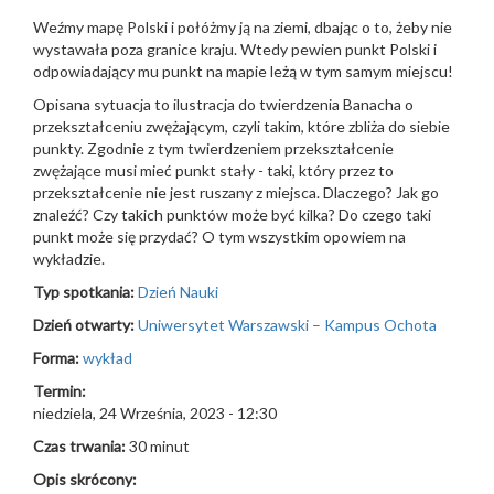
Weźmy mapę Polski i połóżmy ją na ziemi, dbając o to, żeby nie
wystawała poza granice kraju. Wtedy pewien punkt Polski i
odpowiadający mu punkt na mapie leżą w tym samym miejscu!
Opisana sytuacja to ilustracja do twierdzenia Banacha o
przekształceniu zwężającym, czyli takim, które zbliża do siebie
punkty. Zgodnie z tym twierdzeniem przekształcenie
zwężające musi mieć punkt stały - taki, który przez to
przekształcenie nie jest ruszany z miejsca. Dlaczego? Jak go
znaleźć? Czy takich punktów może być kilka? Do czego taki
punkt może się przydać? O tym wszystkim opowiem na
wykładzie.
Typ spotkania:
Dzień Nauki
Dzień otwarty:
Uniwersytet Warszawski – Kampus Ochota
Forma:
wykład
Termin:
niedziela, 24 Września, 2023 - 12:30
Czas trwania:
30 minut
Opis skrócony: