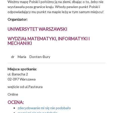
Weźmy mapę Polski i połóżmy ją na ziemi, dbając o to, żeby nie
wystawała poza granice kraju. Wtedy pewien punkt Polski i
odpowiadający mu punkt na mapie leżą w tym samym miejscu!
Organizator:
UNIWERSYTET WARSZAWSKI
WYDZIAŁ MATEMATYKI, INFORMATYKI I
MECHANIKI
dr
Maria
Donten-Bury
Miejsce spotkania:
ul. Banacha 2
02-097
Warszawa
wejście od ul.Pasteura
Online
OCENA:
zdecydowanie mi się nie podobało
raczej mi się nie podobało