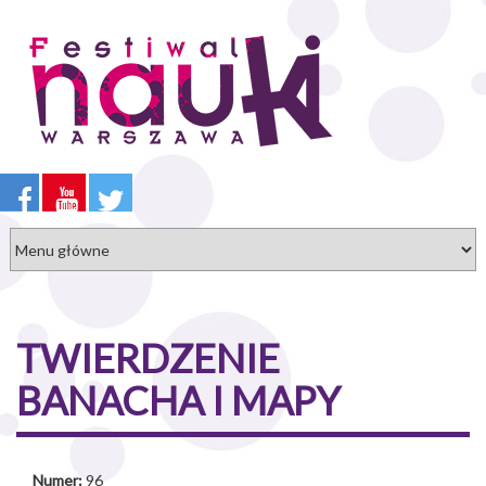
Przejdź
do
treści
TWIERDZENIE
BANACHA I MAPY
Numer:
96