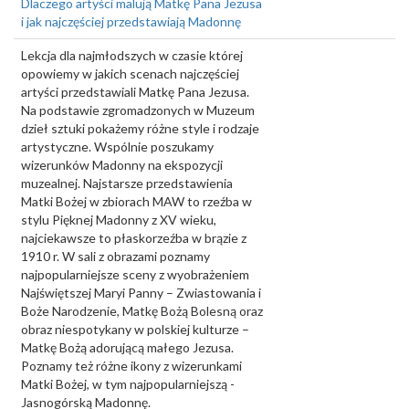
Dlaczego artyści malują Matkę Pana Jezusa
i jak najczęściej przedstawiają Madonnę
Lekcja dla najmłodszych w czasie której
opowiemy w jakich scenach najczęściej
artyści przedstawiali Matkę Pana Jezusa.
Na podstawie zgromadzonych w Muzeum
dzieł sztuki pokażemy różne style i rodzaje
artystyczne. Wspólnie poszukamy
wizerunków Madonny na ekspozycji
muzealnej. Najstarsze przedstawienia
Matki Bożej w zbiorach MAW to rzeźba w
stylu Pięknej Madonny z XV wieku,
najciekawsze to płaskorzeźba w brązie z
1910 r. W sali z obrazami poznamy
najpopularniejsze sceny z wyobrażeniem
Najświętszej Maryi Panny – Zwiastowania i
Boże Narodzenie, Matkę Bożą Bolesną oraz
obraz niespotykany w polskiej kulturze –
Matkę Bożą adorującą małego Jezusa.
Poznamy też różne ikony z wizerunkami
Matki Bożej, w tym najpopularniejszą -
Jasnogórską Madonnę.