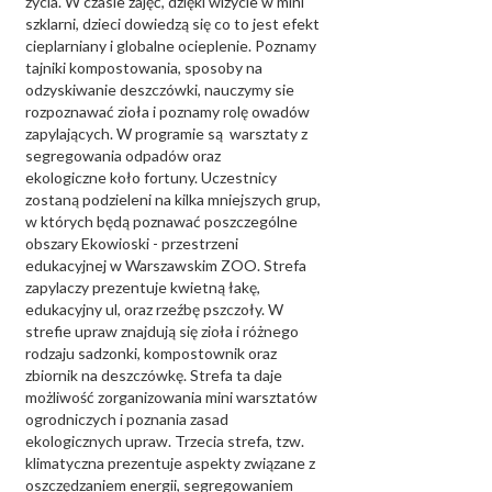
życia. W czasie zajęć, dzięki wizycie w mini
szklarni, dzieci dowiedzą się co to jest efekt
cieplarniany i globalne ocieplenie. Poznamy
tajniki kompostowania, sposoby na
odzyskiwanie deszczówki, nauczymy sie
rozpoznawać zioła i poznamy rolę owadów
zapylających. W programie są warsztaty z
segregowania odpadów oraz
ekologiczne koło fortuny. Uczestnicy
zostaną podzieleni na kilka mniejszych grup,
w których będą poznawać poszczególne
obszary Ekowioski - przestrzeni
edukacyjnej w Warszawskim ZOO. Strefa
zapylaczy prezentuje kwietną łakę,
edukacyjny ul, oraz rzeźbę pszczoły. W
strefie upraw znajdują się zioła i różnego
rodzaju sadzonki, kompostownik oraz
zbiornik na deszczówkę. Strefa ta daje
możliwość zorganizowania mini warsztatów
ogrodniczych i poznania zasad
ekologicznych upraw. Trzecia strefa, tzw.
klimatyczna prezentuje aspekty związane z
oszczędzaniem energii, segregowaniem