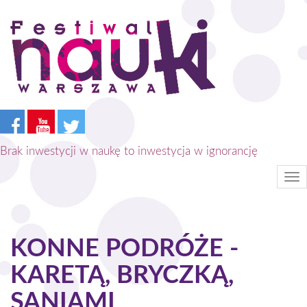
Przejdź
do
treści
Brak inwestycji w naukę to inwestycja w ignorancję
Tog
nav
KONNE PODRÓŻE -
KARETĄ, BRYCZKĄ,
SANIAMI