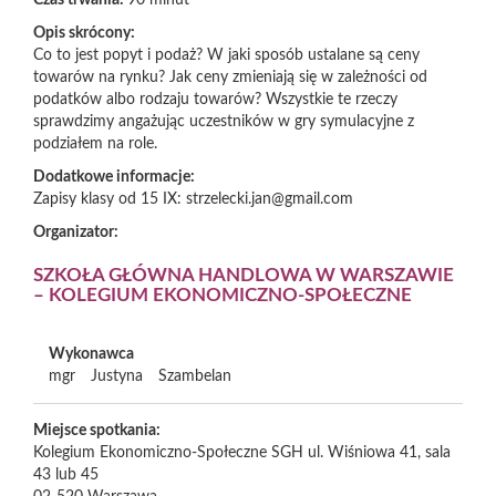
Czas trwania:
90 minut
Opis skrócony:
Co to jest popyt i podaż? W jaki sposób ustalane są ceny
towarów na rynku? Jak ceny zmieniają się w zależności od
podatków albo rodzaju towarów? Wszystkie te rzeczy
sprawdzimy angażując uczestników w gry symulacyjne z
podziałem na role.
Dodatkowe informacje:
Zapisy klasy od 15 IX: strzelecki.jan@gmail.com
Organizator:
SZKOŁA GŁÓWNA HANDLOWA W WARSZAWIE
– KOLEGIUM EKONOMICZNO-SPOŁECZNE
Wykonawca
mgr
Justyna
Szambelan
Miejsce spotkania:
Kolegium Ekonomiczno-Społeczne SGH ul. Wiśniowa 41, sala
43 lub 45