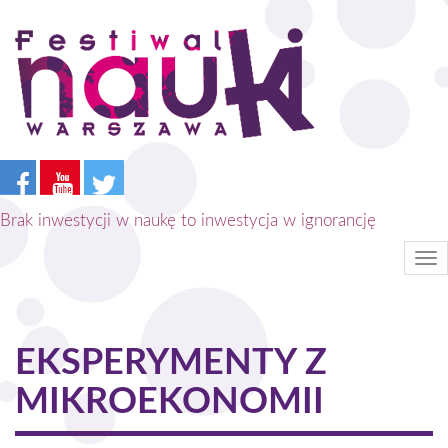
Przejdź
do
treści
Brak inwestycji w naukę to inwestycja w ignorancję
Tog
nav
EKSPERYMENTY Z
MIKROEKONOMII