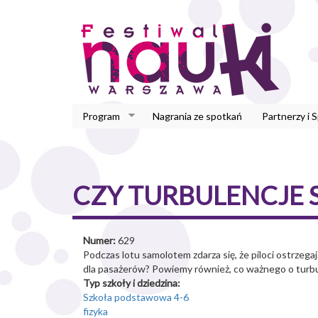
Przejdź
do
treści
Program
Nagrania ze spotkań
Partnerzy i 
CZY TURBULENCJE 
Numer:
629
Podczas lotu samolotem zdarza się, że piloci ostrze
dla pasażerów? Powiemy również, co ważnego o turbu
Typ szkoły i dziedzina:
Szkoła podstawowa 4-6
fizyka