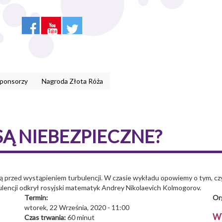
Sponsorzy
Nagroda Złota Róża
SĄ NIEBEZPIECZNE?
gają przed wystąpieniem turbulencji. W czasie wykładu opowiemy o tym, c
lencji odkrył rosyjski matematyk Andrey Nikolaevich Kolmogorov.
Termin:
Or
wtorek, 22 Września, 2020 - 11:00
W
Czas trwania:
60 minut