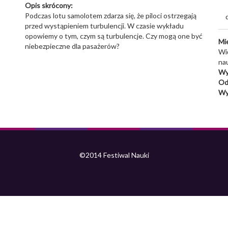
Opis skrócony:
Podczas lotu samolotem zdarza się, że piloci ostrzegają
przed wystąpieniem turbulencji. W czasie wykładu
opowiemy o tym, czym są turbulencje. Czy mogą one być
Mi
niebezpieczne dla pasażerów?
Wię
nau
Wy
Od
Wy
©2014 Festiwal Nauki