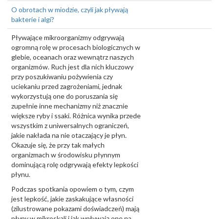
O obrotach w miodzie, czyli jak pływają
bakterie i algi?
Pływające mikroorganizmy odgrywają
ogromną rolę w procesach biologicznych w
glebie, oceanach oraz wewnątrz naszych
organizmów. Ruch jest dla nich kluczowy
przy poszukiwaniu pożywienia czy
uciekaniu przed zagrożeniami, jednak
wykorzystują one do poruszania się
zupełnie inne mechanizmy niż znacznie
większe ryby i ssaki. Różnica wynika przede
wszystkim z uniwersalnych ograniczeń,
jakie nakłada na nie otaczający je płyn.
Okazuje się, że przy tak małych
organizmach w środowisku płynnym
dominującą rolę odgrywają efekty lepkości
płynu.
Podczas spotkania opowiem o tym, czym
jest lepkość, jakie zaskakujące własności
(zilustrowane pokazami doświadczeń) mają
płyny w mikroskali i jak wpływają one na