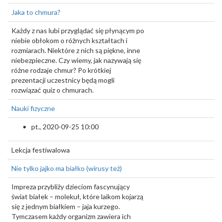
Jaka to chmura?
Każdy z nas lubi przyglądać się płynącym po
niebie obłokom o różnych kształtach i
rozmiarach. Niektóre z nich są piękne, inne
niebezpieczne. Czy wiemy, jak nazywają się
różne rodzaje chmur? Po krótkiej
prezentacji uczestnicy będą mogli
rozwiązać quiz o chmurach.
Nauki fizyczne
pt., 2020-09-25 10:00
Lekcja festiwalowa
Nie tylko jajko ma białko (wirusy też)
Impreza przybliży dzieciom fascynujący
świat białek – molekuł, które laikom kojarzą
się z jednym białkiem – jaja kurzego.
Tymczasem każdy organizm zawiera ich