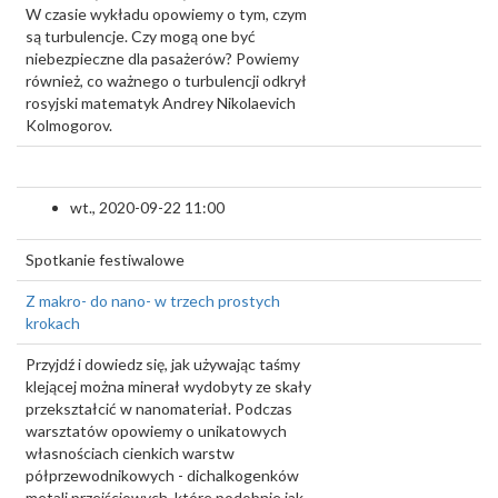
W czasie wykładu opowiemy o tym, czym
są turbulencje. Czy mogą one być
niebezpieczne dla pasażerów? Powiemy
również, co ważnego o turbulencji odkrył
rosyjski matematyk Andrey Nikolaevich
Kolmogorov.
wt., 2020-09-22 11:00
Spotkanie festiwalowe
Z makro- do nano- w trzech prostych
krokach
Przyjdź i dowiedz się, jak używając taśmy
klejącej można minerał wydobyty ze skały
przekształcić w nanomateriał. Podczas
warsztatów opowiemy o unikatowych
własnościach cienkich warstw
półprzewodnikowych - dichalkogenków
metali przejściowych, które podobnie jak