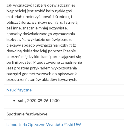
Jak wyznaczyć liczbę π doświadczalnie?
Najprościej jest zrobić koło z jakiegoś
materiału, zmierzyć obwód, średnicę i
obliczyć iloraz wyników pomiaru. Istnieją
też inne, znacznie mniej oczywiste,
sposoby doświadczanego wyznaczania
liczby π. Na wykładzie omówię bardzo
ciekawy sposób wyznaczania liczby π (z
dowolną dokładnością) poprzez liczenie
zderzeń między klockami poruszającymi się
po linii prostej. Przedstawione zagadnienie
jest prostym przykładem wykorzystania
narzędzi geometrycznych do opisywania
przestrzeni stanów układów fizycznych.
Nauki fizyczne
sob., 2020-09-26 12:30
Spotkanie festiwalowe
Laboratoria Optyczne Wydziału Fizyki UW