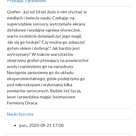
Pływając z grafenem
Grafen - już od 16 lat dużo o nim słychać w
mediach i świecie nauki. Czekając na
superszybkie sensory, wytrzymałe ekrany
dotykowe i wydajne ogniwa słoneczne,
warto osobiście doświadczyć jego magii.
Jak się go hoduje? Czy można go zobaczyć
gołym okiem i dotknąć? Jak bardzo jest
wytrzymały? W trakcie warsztatów
obejrzymy grafen pływający na powierzchni
wody i naniesiemy go na nanodruty.
Następnie zaniesiemy go do układu
eksperymentalnego, gdzie podejrzymy go
pod mikroskopem i wykonamy kilka
pomiarów optycznych. Będzie też tęcza,
laser i prawdziwa magia: bezmasowe
Fermiony Diraca.
Nauki fizyczne
pon., 2020-09-21 17:00