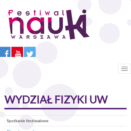
Przejdź
do
treści
Tog
nav
WYDZIAŁ FIZYKI UW
Spotkanie festiwalowe