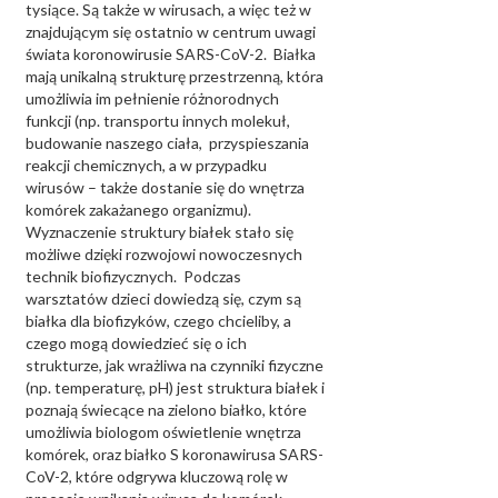
tysiące. Są także w wirusach, a więc też w
znajdującym się ostatnio w centrum uwagi
świata koronowirusie SARS-CoV-2. Białka
mają unikalną strukturę przestrzenną, która
umożliwia im pełnienie różnorodnych
funkcji (np. transportu innych molekuł,
budowanie naszego ciała, przyspieszania
reakcji chemicznych, a w przypadku
wirusów – także dostanie się do wnętrza
komórek zakażanego organizmu).
Wyznaczenie struktury białek stało się
możliwe dzięki rozwojowi nowoczesnych
technik biofizycznych. Podczas
warsztatów dzieci dowiedzą się, czym są
białka dla biofizyków, czego chcieliby, a
czego mogą dowiedzieć się o ich
strukturze, jak wrażliwa na czynniki fizyczne
(np. temperaturę, pH) jest struktura białek i
poznają świecące na zielono białko, które
umożliwia biologom oświetlenie wnętrza
komórek, oraz białko S koronawirusa SARS-
CoV-2, które odgrywa kluczową rolę w