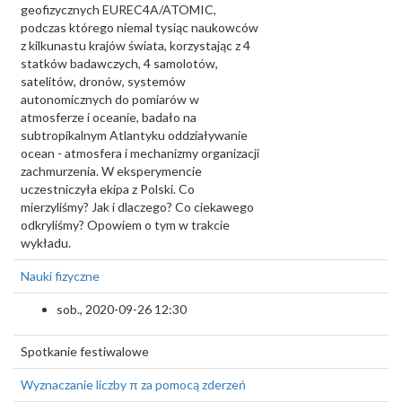
geofizycznych EUREC4A/ATOMIC,
podczas którego niemal tysiąc naukowców
z kilkunastu krajów świata, korzystając z 4
statków badawczych, 4 samolotów,
satelitów, dronów, systemów
autonomicznych do pomiarów w
atmosferze i oceanie, badało na
subtropikalnym Atlantyku oddziaływanie
ocean - atmosfera i mechanizmy organizacji
zachmurzenia. W eksperymencie
uczestniczyła ekipa z Polski. Co
mierzyliśmy? Jak i dlaczego? Co ciekawego
odkryliśmy? Opowiem o tym w trakcie
wykładu.
Nauki fizyczne
sob., 2020-09-26 12:30
Spotkanie festiwalowe
Wyznaczanie liczby π za pomocą zderzeń