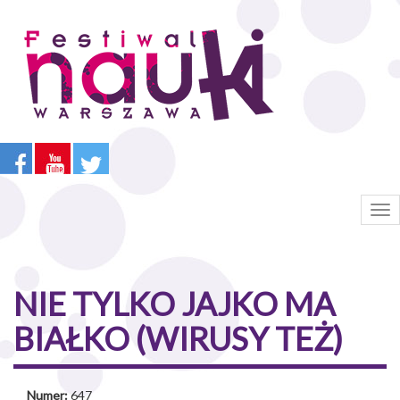
Przejdź
do
treści
Tog
nav
NIE TYLKO JAJKO MA
BIAŁKO (WIRUSY TEŻ)
Numer:
647