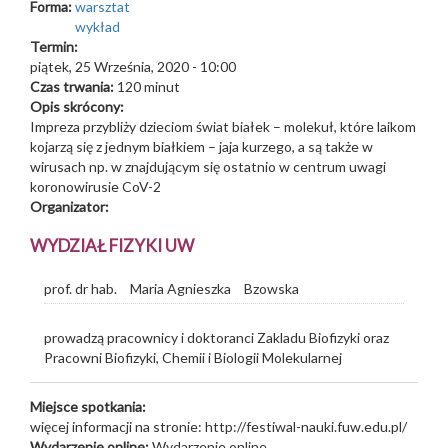
Forma:
warsztat
wykład
Termin:
piątek, 25 Września, 2020 - 10:00
Czas trwania:
120 minut
Opis skrócony:
Impreza przybliży dzieciom świat białek – molekuł, które laikom
kojarzą się z jednym białkiem – jaja kurzego, a są także w
wirusach np. w znajdującym się ostatnio w centrum uwagi
koronowirusie CoV-2
Organizator:
WYDZIAŁ FIZYKI UW
prof. dr hab.
Maria Agnieszka
Bzowska
prowadzą pracownicy i doktoranci Zakladu Biofizyki oraz
Pracowni Biofizyki, Chemii i Biologii Molekularnej
Miejsce spotkania:
więcej informacji na stronie: http://festiwal-nauki.fuw.edu.pl/
Wydarzenie online:
Wydarzenie online