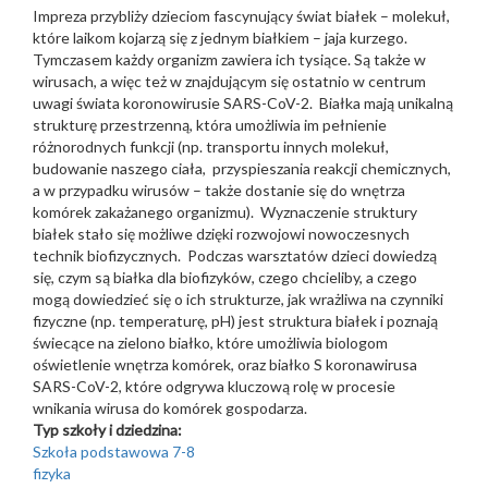
Impreza przybliży dzieciom fascynujący świat białek – molekuł,
które laikom kojarzą się z jednym białkiem – jaja kurzego.
Tymczasem każdy organizm zawiera ich tysiące. Są także w
wirusach, a więc też w znajdującym się ostatnio w centrum
uwagi świata koronowirusie SARS-CoV-2. Białka mają unikalną
strukturę przestrzenną, która umożliwia im pełnienie
różnorodnych funkcji (np. transportu innych molekuł,
budowanie naszego ciała, przyspieszania reakcji chemicznych,
a w przypadku wirusów – także dostanie się do wnętrza
komórek zakażanego organizmu). Wyznaczenie struktury
białek stało się możliwe dzięki rozwojowi nowoczesnych
technik biofizycznych. Podczas warsztatów dzieci dowiedzą
się, czym są białka dla biofizyków, czego chcieliby, a czego
mogą dowiedzieć się o ich strukturze, jak wrażliwa na czynniki
fizyczne (np. temperaturę, pH) jest struktura białek i poznają
świecące na zielono białko, które umożliwia biologom
oświetlenie wnętrza komórek, oraz białko S koronawirusa
SARS-CoV-2, które odgrywa kluczową rolę w procesie
wnikania wirusa do komórek gospodarza.
Typ szkoły i dziedzina:
Szkoła podstawowa 7-8
fizyka