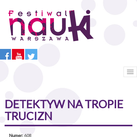
Przejdź
do
treści
Tog
nav
DETEKTYW NA TROPIE
TRUCIZN
Numer:
608