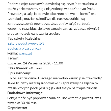
Podczas zajęć uczniowie dowiedzą się, czym jest trucizna, a
także gdzie możemy się z nią zetknąć w codziennym życiu.
Prowadząca zajęcia opowie, dlaczego nie wolno karmić psa
czekoladą oraz jak szkodliwe dla nas wszystkich są
zanieczyszczenia powietrza. Uczestnicy zajęć spróbują
wspólnie rozwikłać ciekawe zagadki zatruć, zobaczą również
proste metody oznaczania trucizn.
Typ szkoły i dziedzina:
Szkoła podstawowa 1-3
edukacja przyrodnicza
Forma:
warsztat
Termin:
czwartek, 24 Września, 2020 - 11:00
Czas trwania:
60 minut
Opis skrócony:
Co to jest trucizna? Dlaczego nie wolno karmić psa czekoladą?
Jakie trucizny niszczą środowisko? Zapraszamy na zajęcia, w
czasie których poczujesz się jak detektyw na tropie trucizn.
Dodatkowe informacje:
Lekcja może być poprowadzona on-line w formie pokazu, czas
trwania: 30-40 min.
Organizator: