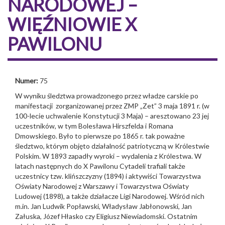
NARODOWEJ –
WIĘŹNIOWIE X
PAWILONU
Numer:
75
W wyniku śledztwa prowadzonego przez władze carskie po
manifestacji zorganizowanej przez ZMP „Zet” 3 maja 1891 r. (w
100-lecie uchwalenie Konstytucji 3 Maja) – aresztowano 23 jej
uczestników, w tym Bolesława Hirszfelda i Romana
Dmowskiego. Było to pierwsze po 1865 r. tak poważne
śledztwo, którym objęto działalność patriotyczną w Królestwie
Polskim. W 1893 zapadły wyroki – wydalenia z Królestwa. W
latach następnych do X Pawilonu Cytadeli trafiali także
uczestnicy tzw. klińszczyzny (1894) i aktywiści Towarzystwa
Oświaty Narodowej z Warszawy i Towarzystwa Oświaty
Ludowej (1898), a także działacze Ligi Narodowej. Wśród nich
m.in. Jan Ludwik Popławski, Władysław Jabłonowski, Jan
Załuska, Józef Hłasko czy Eligiusz Niewiadomski. Ostatnim