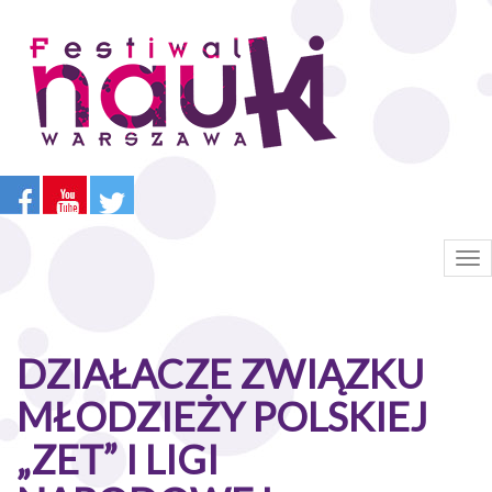
Przejdź
do
treści
Tog
nav
DZIAŁACZE ZWIĄZKU
MŁODZIEŻY POLSKIEJ
„ZET” I LIGI