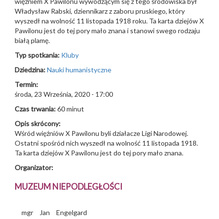
więźniem X Pawilonu wywodzącym się z tego środowiska był
Władysław Rabski, dziennikarz z zaboru pruskiego, który
wyszedł na wolność 11 listopada 1918 roku. Ta karta dziejów X
Pawilonu jest do tej pory mało znana i stanowi swego rodzaju
białą plamę.
Typ spotkania:
Kluby
Dziedzina:
Nauki humanistyczne
Termin:
środa, 23 Września, 2020 - 17:00
Czas trwania:
60 minut
Opis skrócony:
Wśród więźniów X Pawilonu byli działacze Ligi Narodowej.
Ostatni spośród nich wyszedł na wolność 11 listopada 1918.
Ta karta dziejów X Pawilonu jest do tej pory mało znana.
Organizator:
MUZEUM NIEPODLEGŁOŚCI
mgr
Jan
Engelgard