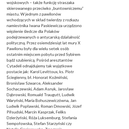
wojskowych – także funkcję straszaka
skierowanego przeciwko „buntowniczemu”
miastu. W jednym z pawilonów
wchodzących w skład twierdzy z rozkazu
namiestnika Iwana Paskiewicza urządzono
więzienie śledcze dla Polaków
podejrzewanych o antycarską działalność
polityczną. Przez osiemdziesiąt lat mury X
Pawilonu były dla wielu setek osób
ostatnim miejscem pobytu przed Sybirem
bądź szubienicą. Pośród aresztantów
Cytadeli odnajdujemy tak wyjątkowe
postacie jak: Karol Levittoux, ks. Piotr
Ściegienny, bł. Honorat Koźmiński,
Bronisław Szwarce, Aleksander
Sochaczewski, Adam Asnyk, Jarosław
Dąbrowski, Romuald Traugutt, Ludwik
Waryński, Maria Bohuszewiczówna, Jan
Ludwik Popławski, Roman Dmowski, Józef
Piłsudski, Marcin Kasprzak, Feliks
Dzierżyński, Róża Luksemburg, Stefania
Sempołowska, Stefan Starzyński czy