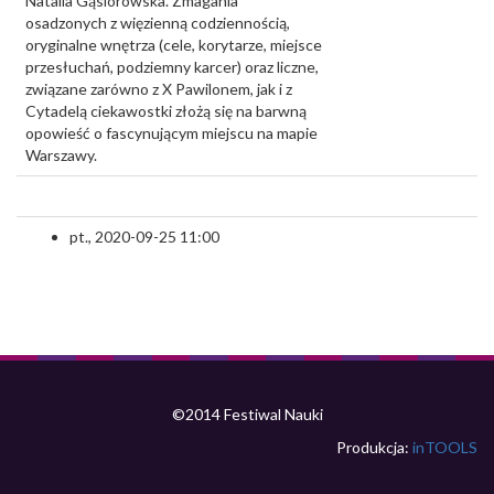
Natalia Gąsiorowska. Zmagania
osadzonych z więzienną codziennością,
oryginalne wnętrza (cele, korytarze, miejsce
przesłuchań, podziemny karcer) oraz liczne,
związane zarówno z X Pawilonem, jak i z
Cytadelą ciekawostki złożą się na barwną
opowieść o fascynującym miejscu na mapie
Warszawy.
pt., 2020-09-25 11:00
©2014 Festiwal Nauki
Produkcja:
inTOOLS