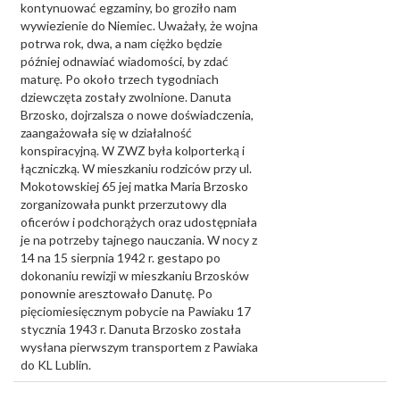
kontynuować egzaminy, bo groziło nam
wywiezienie do Niemiec. Uważały, że wojna
potrwa rok, dwa, a nam ciężko będzie
później odnawiać wiadomości, by zdać
maturę. Po około trzech tygodniach
dziewczęta zostały zwolnione. Danuta
Brzosko, dojrzalsza o nowe doświadczenia,
zaangażowała się w działalność
konspiracyjną. W ZWZ była kolporterką i
łączniczką. W mieszkaniu rodziców przy ul.
Mokotowskiej 65 jej matka Maria Brzosko
zorganizowała punkt przerzutowy dla
oficerów i podchorążych oraz udostępniała
je na potrzeby tajnego nauczania. W nocy z
14 na 15 sierpnia 1942 r. gestapo po
dokonaniu rewizji w mieszkaniu Brzosków
ponownie aresztowało Danutę. Po
pięciomiesięcznym pobycie na Pawiaku 17
stycznia 1943 r. Danuta Brzosko została
wysłana pierwszym transportem z Pawiaka
do KL Lublin.