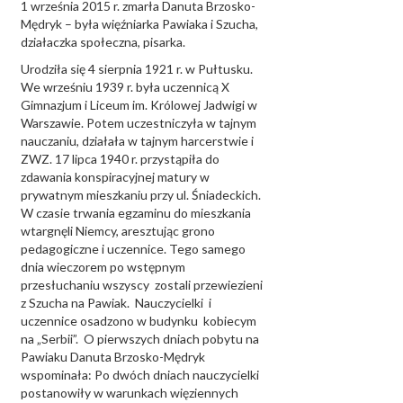
1 września 2015 r. zmarła Danuta Brzosko-
Mędryk – była więźniarka Pawiaka i Szucha,
działaczka społeczna, pisarka.
Urodziła się 4 sierpnia 1921 r. w Pułtusku.
We wrześniu 1939 r. była uczennicą X
Gimnazjum i Liceum im. Królowej Jadwigi w
Warszawie. Potem uczestniczyła w tajnym
nauczaniu, działała w tajnym harcerstwie i
ZWZ. 17 lipca 1940 r. przystąpiła do
zdawania konspiracyjnej matury w
prywatnym mieszkaniu przy ul. Śniadeckich.
W czasie trwania egzaminu do mieszkania
wtargnęli Niemcy, aresztując grono
pedagogiczne i uczennice. Tego samego
dnia wieczorem po wstępnym
przesłuchaniu wszyscy zostali przewiezieni
z Szucha na Pawiak. Nauczycielki i
uczennice osadzono w budynku kobiecym
na „Serbii”. O pierwszych dniach pobytu na
Pawiaku Danuta Brzosko-Mędryk
wspominała: Po dwóch dniach nauczycielki
postanowiły w warunkach więziennych