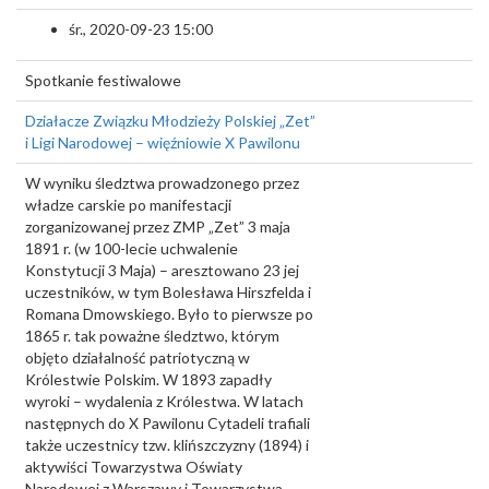
śr., 2020-09-23 15:00
Spotkanie festiwalowe
Działacze Związku Młodzieży Polskiej „Zet”
i Ligi Narodowej – więźniowie X Pawilonu
W wyniku śledztwa prowadzonego przez
władze carskie po manifestacji
zorganizowanej przez ZMP „Zet” 3 maja
1891 r. (w 100-lecie uchwalenie
Konstytucji 3 Maja) – aresztowano 23 jej
uczestników, w tym Bolesława Hirszfelda i
Romana Dmowskiego. Było to pierwsze po
1865 r. tak poważne śledztwo, którym
objęto działalność patriotyczną w
Królestwie Polskim. W 1893 zapadły
wyroki – wydalenia z Królestwa. W latach
następnych do X Pawilonu Cytadeli trafiali
także uczestnicy tzw. klińszczyzny (1894) i
aktywiści Towarzystwa Oświaty
Narodowej z Warszawy i Towarzystwa