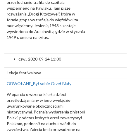
przesłuchaniu trafiła do szpitala
więziennego na Pawiaku. Tam pisze
rozważania „Drogi Krzyżowej”, które w
formie grypsów trafiają do więźniów i za
mur więzienny. Jesienią 1943 r. zostaje
wywieziona do Auschwitz, gdzie w styczniu
1949 r. umiera na tyfus.
czw., 2020-09-24 11:00
Lekcja festiwalowa
ODWOŁANE_Był sobie Orzeł Biały
W oparciu o wizerunki orła dzieci
prześledzą zmiany w jego wyglądzie
uwarunkowane okolicznościami
historycznymi. Poznają wydarzenia z historii
Polski, podczas których orzeł towarzyszył
Polakom, podnosił na duchu i wiódł do
zwycięstwa. Zajęcia będą prowadzone na