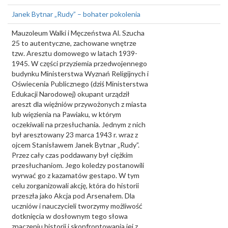
Janek Bytnar „Rudy” – bohater pokolenia
Mauzoleum Walki i Męczeństwa Al. Szucha
25 to autentyczne, zachowane wnętrze
tzw. Aresztu domowego w latach 1939-
1945. W części przyziemia przedwojennego
budynku Ministerstwa Wyznań Religijnych i
Oświecenia Publicznego (dziś Ministerstwa
Edukacji Narodowej) okupant urządził
areszt dla więźniów przywożonych z miasta
lub więzienia na Pawiaku, w którym
oczekiwali na przesłuchania. Jednym z nich
był aresztowany 23 marca 1943 r. wraz z
ojcem Stanisławem Janek Bytnar „Rudy”.
Przez cały czas poddawany był ciężkim
przesłuchaniom. Jego koledzy postanowili
wyrwać go z kazamatów gestapo. W tym
celu zorganizowali akcję, która do historii
przeszła jako Akcja pod Arsenałem. Dla
uczniów i nauczycieli tworzymy możliwość
dotknięcia w dosłownym tego słowa
znaczeniu historii i skonfrontowania jej z