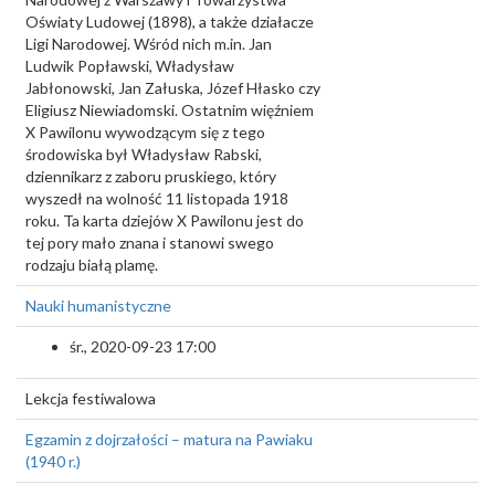
Oświaty Ludowej (1898), a także działacze
Ligi Narodowej. Wśród nich m.in. Jan
Ludwik Popławski, Władysław
Jabłonowski, Jan Załuska, Józef Hłasko czy
Eligiusz Niewiadomski. Ostatnim więźniem
X Pawilonu wywodzącym się z tego
środowiska był Władysław Rabski,
dziennikarz z zaboru pruskiego, który
wyszedł na wolność 11 listopada 1918
roku. Ta karta dziejów X Pawilonu jest do
tej pory mało znana i stanowi swego
rodzaju białą plamę.
Nauki humanistyczne
śr., 2020-09-23 17:00
Lekcja festiwalowa
Egzamin z dojrzałości – matura na Pawiaku
(1940 r.)