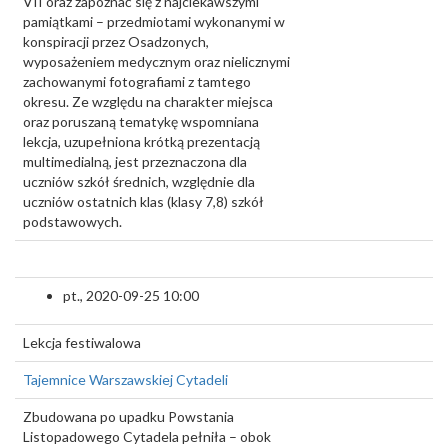
VII oraz zapoznać się z najciekawszymi
pamiątkami – przedmiotami wykonanymi w
konspiracji przez Osadzonych,
wyposażeniem medycznym oraz nielicznymi
zachowanymi fotografiami z tamtego
okresu. Ze względu na charakter miejsca
oraz poruszaną tematykę wspomniana
lekcja, uzupełniona krótką prezentacją
multimedialną, jest przeznaczona dla
uczniów szkół średnich, względnie dla
uczniów ostatnich klas (klasy 7,8) szkół
podstawowych.
pt., 2020-09-25 10:00
Lekcja festiwalowa
Tajemnice Warszawskiej Cytadeli
Zbudowana po upadku Powstania
Listopadowego Cytadela pełniła – obok