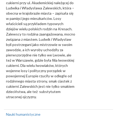
cukierni przy ul. Akademickiej należącej do
Ludwika i Władysława Zalewskich, która –
obecna w krajobrazie miasta – zapisała się
w pamięci jego mieszkańców. Losy
właścicieli są przykładem typowych
dziejów wielu polskich rodzin na Kresach.
Zalewscy to rodzina zaangażowana, mocno
związana z miastem. Ludwik i Władysław
byli postrzegani jako mistrzowie w swoim
zawodzie, a ich wyroby uchodziły za
pierwszorzędne nie tylko we Lwowie, ale
też w Warszawie, gdzie była filia lwowskiej
cukierni. Dla wielu lwowiaków, których
wojenne losy i polityczny porządek w
powojennej Europie rzuciły w odległe od
rodzinnego miasta strony, smak ciastek z
cukierni Zalewskich jest nie tylko smakiem
dzieciństwa, ale też substytutem
utraconej ojczyzny.
Nauki humanistyczne