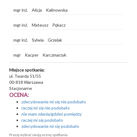
mgr inż.
Alicja
Kalinowska
mgr inż.
Mateusz
Pękacz
mgr inż.
Sylwia
Grzelak
mgr
Kacper
Karczmarzyk
Miejsce spotkania:
ul. Twarda 51/55
00-818
Warszawa
Stacjonarne
OCENA:
zdecydowanie mi się nie podobało
raczej mi się nie podobało
nie mam zdania/gdzieś pomiędzy
raczej mi się podobało
zdecydowanie mi się podobało
Proszę wybrać swoją ocenę spotkania