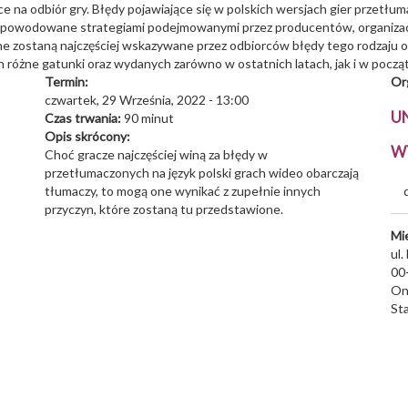
 na odbiór gry. Błędy pojawiające się w polskich wersjach gier przetłu
spowodowane strategiami podejmowanymi przez producentów, organizacj
ne zostaną najczęściej wskazywane przez odbiorców błędy tego rodzaju o
 różne gatunki oraz wydanych zarówno w ostatnich latach, jak i w począt
Termin:
Or
czwartek, 29 Września, 2022 - 13:00
U
Czas trwania:
90 minut
Opis skrócony:
W
Choć gracze najczęściej winą za błędy w
przetłumaczonych na język polski grach wideo obarczają
tłumaczy, to mogą one wynikać z zupełnie innych
przyczyn, które zostaną tu przedstawione.
Mi
ul.
00
On
St