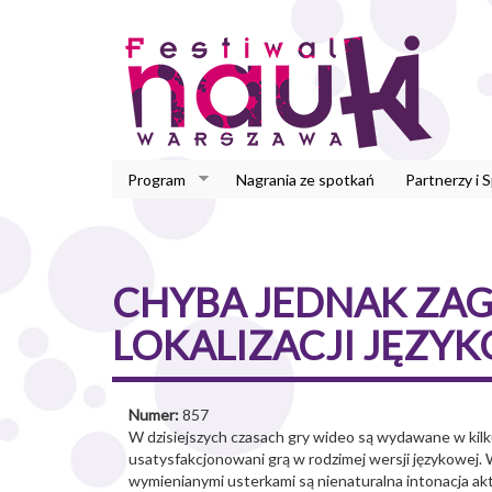
Przejdź
do
treści
Program
Nagrania ze spotkań
Partnerzy i 
CHYBA JEDNAK ZAG
LOKALIZACJI JĘZYK
Numer:
857
W dzisiejszych czasach gry wideo są wydawane w kilku
usatysfakcjonowani grą w rodzimej wersji językowej.
wymienianymi usterkami są nienaturalna intonacja ak