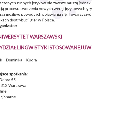
maczonych z innych języków nie zawsze muszą jednak
ą procesu tworzenia nowych wersji językowych gry,
raz możliwe powody ich pojawiania się. Towarzyszyć
kach dystrybucji gier w Polsce.
ganizator:
NIWERSYTET WARSZAWSKI
YDZIAŁ LINGWISTYKI STOSOWANEJ UW
dr
Dominika
Kudła
ejsce spotkania:
 Dobra 55
-312
Warszawa
line
acjonarne