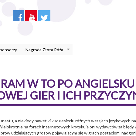
Sponsorzy
Nagroda Złota Róża
RAM W TO PO ANGIELSKU
OWEJ GIER I ICH PRZYCZ
nastu, a niekiedy nawet kilkudziesięciu różnych wersjach językowych na
 Wielokrotnie na forach internetowych krytykują oni wydawców za błędy
torów udzielających głosów pojawiającym się w grach postaciom, nadgorl