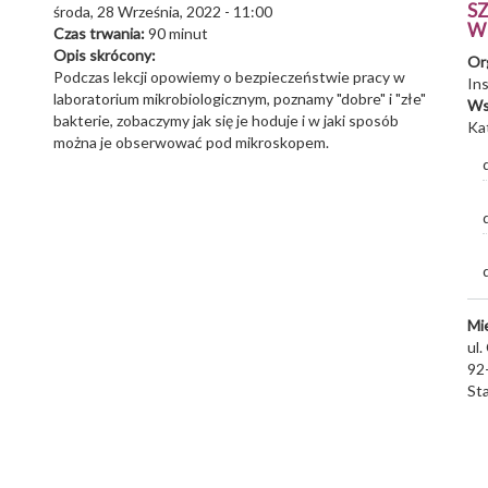
S
środa, 28 Września, 2022 - 11:00
W
Czas trwania:
90 minut
Opis skrócony:
Or
Podczas lekcji opowiemy o bezpieczeństwie pracy w
In
laboratorium mikrobiologicznym, poznamy "dobre" i "złe"
Ws
bakterie, zobaczymy jak się je hoduje i w jaki sposób
Ka
można je obserwować pod mikroskopem.
Mi
ul.
92
St