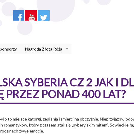
Sponsorzy
Nagroda Złota Róża
LSKA SYBERIA CZ 2 JAK I
Ę PRZEZ PONAD 400 LAT?
było to miejsce katorgi, zesłania i śmierci na obczyźnie. Nieprzyjazny, lod
romantyków, który z czasem stał się „syberyjskim mitem”. Sowieckie łagry
u rodzinach żywe emocje.