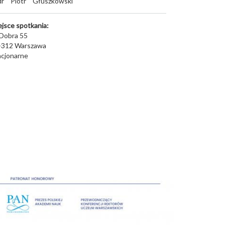
dr
Piotr
Głuszkowski
ejsce spotkania:
 Dobra 55
-312
Warszawa
acjonarne