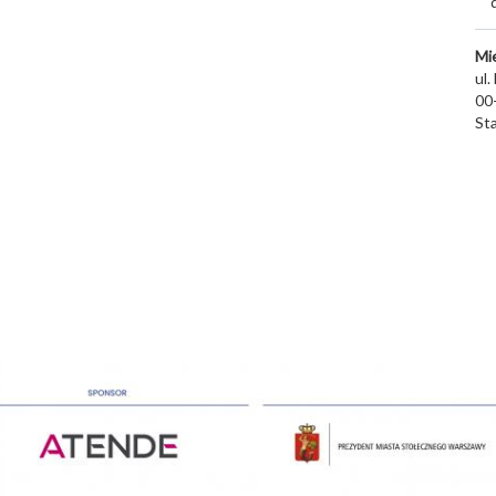
Mi
ul.
00
St