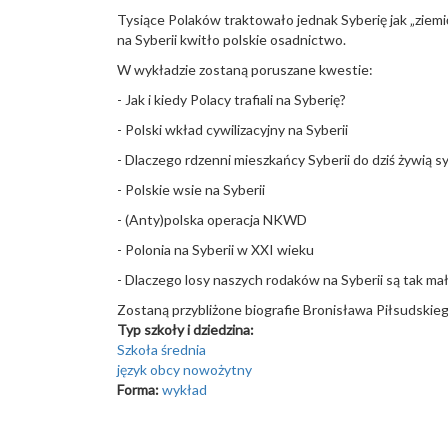
Tysiące Polaków traktowało jednak Syberię jak „ziem
na Syberii kwitło polskie osadnictwo.
W wykładzie zostaną poruszane kwestie:
- Jak i kiedy Polacy trafiali na Syberię?
- Polski wkład cywilizacyjny na Syberii
- Dlaczego rdzenni mieszkańcy Syberii do dziś żywią 
- Polskie wsie na Syberii
- (Anty)polska operacja NKWD
- Polonia na Syberii w XXI wieku
- Dlaczego losy naszych rodaków na Syberii są tak ma
Zostaną przybliżone biografie Bronisława Piłsudskie
Typ szkoły i dziedzina:
Szkoła średnia
język obcy nowożytny
Forma:
wykład