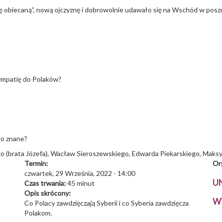
ię obiecaną”, nową ojczyznę i dobrowolnie udawało się na Wschód w posz
sympatię do Polaków?
ło znane?
go (brata Józefa), Wacław Sieroszewskiego, Edwarda Piekarskiego, Maksy
Termin:
Or
czwartek, 29 Września, 2022 - 14:00
U
Czas trwania:
45 minut
Opis skrócony:
W
Co Polacy zawdzięczają Syberii i co Syberia zawdzięcza
Polakom.