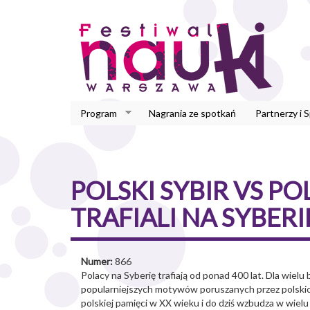
Przejdź
do
treści
Program
Nagrania ze spotkań
Partnerzy i 
POLSKI SYBIR VS PO
TRAFIALI NA SYBERI
Numer:
866
Polacy na Syberię trafiają od ponad 400 lat. Dla wielu 
popularniejszych motywów poruszanych przez polskich 
polskiej pamięci w XX wieku i do dziś wzbudza w wiel