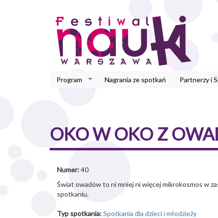
Przejdź
do
treści
Program
Nagrania ze spotkań
Partnerzy i 
OKO W OKO Z OWA
Numer:
40
Świat owadów to ni mniej ni więcej mikrokosmos w za
spotkaniu.
Typ spotkania:
Spotkania dla dzieci i młodzieży