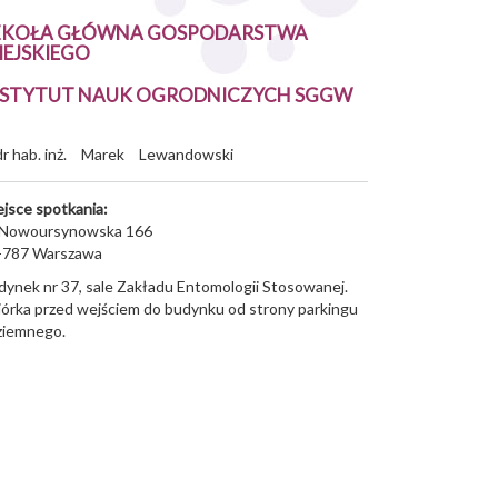
ZKOŁA GŁÓWNA GOSPODARSTWA
IEJSKIEGO
NSTYTUT NAUK OGRODNICZYCH SGGW
dr hab. inż.
Marek
Lewandowski
ejsce spotkania:
. Nowoursynowska 166
-787
Warszawa
dynek nr 37, sale Zakładu Entomologii Stosowanej.
iórka przed wejściem do budynku od strony parkingu
ziemnego.