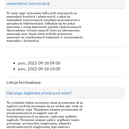
materiałów i konstrukcji
W czasie zajęć wykonamy kilka prób niszczących na
materiałach kruchych i plastycznych, a także na
materiałach wytworzonych metodami przyrostowymi o
specjalnych właściwościach. Odbędzie się też pokaz
niszczenia z utratą stateczności powłok cienkościennych.
Oprowadzimy również naszych Gości po laboratorium,
omawiając przy okazji różne techniki pomiarowe
stasowane we współczesnych badaniach w wytrzymałości
materiałów i konstrukcji.
pon., 2022-09-26 09:00
pon., 2022-09-26 10:00
Lekcja festiwalowa
Dlaczego żaglówka płynie pod wiatr?
Na wykładzie będzie poruszony temat powstawania sił na
żaglówce podczas poruszania się po wodzie gdy wieje na
nią określony wiatr. Wyjaśnione zostanie powstawanie sił
aerodynamicznych na żaglach oraz sił
hydrodynamicznych na mieczu i opływany kadłubie
żaglówki. Poruszone zostanie wpływ: prędkości wiatru
pozornego, powierzchni ożaglowania, własności
aerodynamicznych ożaglowania, kąta natarcia i