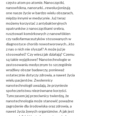
często atom po atomie. Nanocząstki,
nanowłókna, nanorurki…rewolucjonizują
one nasze życie w bardzo wielu obszarach,
między innymi w medycynie. Już teraz
możemy korzystać z antybakteryjnych
opatrunków z nanocząstkami srebra,
rusztowań komórkowych z nanowłókien
czy radiofarmaceutyków stosowanych w
diagnostyce chorób nowotworowych…kto
z nas o nich nie słyszał? A może już je
stosowałeś? Czy wiesz jak działają? Czemu
są takie wyjątkowe? Nanotechnologie w
zastosowaniu medycznym to szczególnie
wrażliwy obszar badawczy, ponieważ
ostatecznie dotyczy zdrowia, a nawet życia
wielu pacjentów. Zwolennicy
nanotechnologii uważają, że przyniesie
społeczeństwu niezrównane korzyści.
Tymczasem jej przeciwnicy twierdzą, że
nanotechnologia może stanowić poważne
zagrożenie dla środowiska oraz zdrowia, a
nawet życia żywych organizmów. A jak jest