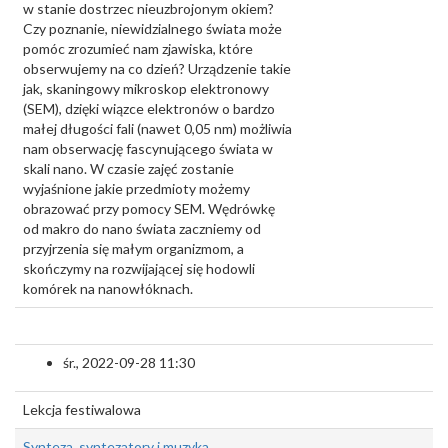
w stanie dostrzec nieuzbrojonym okiem?
Czy poznanie, niewidzialnego świata może
pomóc zrozumieć nam zjawiska, które
obserwujemy na co dzień? Urządzenie takie
jak, skaningowy mikroskop elektronowy
(SEM), dzięki wiązce elektronów o bardzo
małej długości fali (nawet 0,05 nm) możliwia
nam obserwację fascynującego świata w
skali nano. W czasie zajęć zostanie
wyjaśnione jakie przedmioty możemy
obrazować przy pomocy SEM. Wędrówkę
od makro do nano świata zaczniemy od
przyjrzenia się małym organizmom, a
skończymy na rozwijającej się hodowli
komórek na nanowłóknach.
śr., 2022-09-28 11:30
Lekcja festiwalowa
Synteza, syntezatory i muzyka