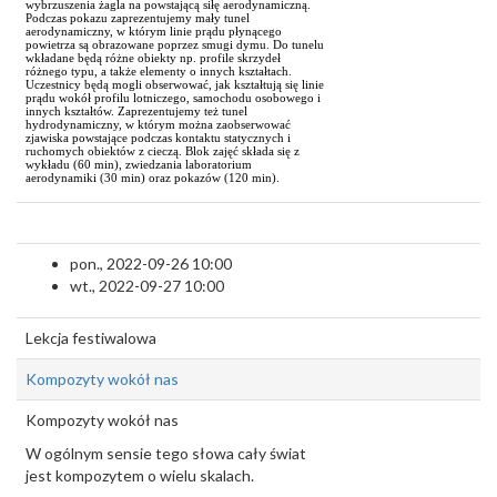
wybrzuszenia żagla na powstającą siłę aerodynamiczną.
Podczas pokazu zaprezentujemy mały tunel
aerodynamiczny, w którym linie prądu płynącego
powietrza są obrazowane poprzez smugi dymu. Do tunelu
wkładane będą różne obiekty np. profile skrzydeł
różnego typu, a także elementy o innych kształtach.
Uczestnicy będą mogli obserwować, jak kształtują się linie
prądu wokół profilu lotniczego, samochodu osobowego i
innych kształtów. Zaprezentujemy też tunel
hydrodynamiczny, w którym można zaobserwować
zjawiska powstające podczas kontaktu statycznych i
ruchomych obiektów z cieczą. Blok zajęć składa się z
wykładu (60 min), zwiedzania laboratorium
aerodynamiki (30 min) oraz pokazów (120 min).
pon., 2022-09-26 10:00
wt., 2022-09-27 10:00
Lekcja festiwalowa
Kompozyty wokół nas
Kompozyty wokół nas
W ogólnym sensie tego słowa cały świat
jest kompozytem o wielu skalach.