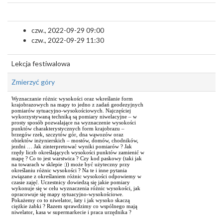
czw., 2022-09-29 09:00
czw., 2022-09-29 11:30
Lekcja festiwalowa
Zmierzyć góry
Wyznaczanie różnic wysokości oraz wkreślanie form
krajobrazowych na mapy to jedno z zadań geodezyjnych
pomiarów sytuacyjno-wysokościowych. Najczęściej
wykorzystywaną techniką są pomiary niwelacyjne – w
prosty sposób pozwalające na wyznaczenie wysokości
punktów charakterystycznych form krajobrazu –
brzegów rzek, szczytów gór, dna wąwozów oraz
obiektów inżynierskich – mostów, domów, chodników,
jezdni … Jak zinterpretować wyniki pomiarów ? Jak
rzędy liczb określających wysokości punktów zamienić w
mapę ? Co to jest warstwica ? Czy kod paskowy (taki jak
na towarach w sklepie :)) może być użyteczny przy
określaniu różnic wysokości ? Na te i inne pytania
związane z określaniem różnic wysokości odpowiemy w
czasie zajęć. Uczestnicy dowiedzą się jakie pomiary
wykonuje się w celu wyznaczenia różnic wysokości, jak
opracowuje się mapy sytuacyjno-wysokościowe.
Pokażemy co to niwelator, łaty i jak wysoko skaczą
ciężkie żabki ? Razem sprawdzimy co wspólnego mają
niwelator, kasa w supermarkecie i praca urzędnika ?