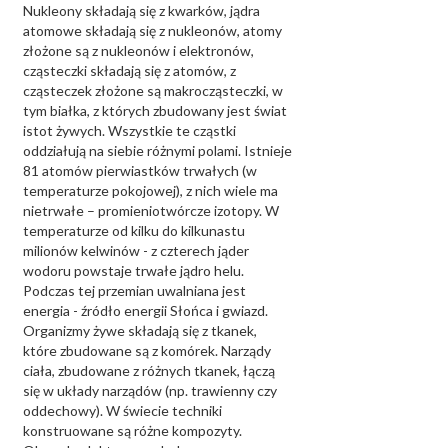
Nukleony składają się z kwarków, jądra
atomowe składają się z nukleonów, atomy
złożone są z nukleonów i elektronów,
cząsteczki składają się z atomów, z
cząsteczek złożone są makrocząsteczki, w
tym białka, z których zbudowany jest świat
istot żywych. Wszystkie te cząstki
oddziałują na siebie różnymi polami. Istnieje
81 atomów pierwiastków trwałych (w
temperaturze pokojowej), z nich wiele ma
nietrwałe – promieniotwórcze izotopy. W
temperaturze od kilku do kilkunastu
milionów kelwinów - z czterech jąder
wodoru powstaje trwałe jądro helu.
Podczas tej przemian uwalniana jest
energia - źródło energii Słońca i gwiazd.
Organizmy żywe składają się z tkanek,
które zbudowane są z komórek. Narządy
ciała, zbudowane z różnych tkanek, łączą
się w układy narządów (np. trawienny czy
oddechowy). W świecie techniki
konstruowane są różne kompozyty.