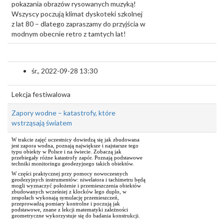
pokazania obrazów rysowanych muzyką!
Wszyscy poczują klimat dyskoteki szkolnej
z lat 80 – dlatego zapraszamy do przyjścia w
modnym obecnie retro z tamtych lat!
śr., 2022-09-28 13:30
Lekcja festiwalowa
Zapory wodne – katastrofy, które
wstrząsają światem
W trakcie zajęć uczestnicy dowiedzą się jak zbudowana
jest zapora wodna, poznają największe i najstarsze tego
typu obiekty w Polsce i na świecie. Zobaczą jak
przebiegały różne katastrofy zapór. Poznają podstawowe
techniki monitoringu geodezyjnego takich obiektów.
W części praktycznej przy pomocy nowoczesnych
geodezyjnych instrumentów: niwelatora i tachimetru będą
mogli wyznaczyć położenie i przemieszczenia obiektów
zbudowanych wcześniej z klocków lego duplo, w
zespołach wykonają symulację przemieszczeń,
przeprowadzą pomiary kontrolne i poczują jak
podstawowe, znane z lekcji matematyki zależności
geometryczne wykorzystuje się do badania konstrukcji.