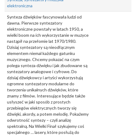
elektroniczna
Synteza dźwięków fascynowała ludzi od
dawna. Pierwsze syntezatory
elektroniczne powstały w latach 1950, a
wielki boom na ich wykorzystanie w muzyce
nastąpił na przełomie lat 1970/1980.
Dzisiaj syntezatory są nieodłącznym
elementem niemal każdego gatunku
muzycznego. Chcemy pokazać na czym
polega synteza dźwięku i jak zbudowane są
syntezatory analogowe i cyfrowe. Do
dzisiaj dźwiękowcy i artyści wykorzystują
ogromne syntezatory modularne do
tworzenia unikalnych dźwięków, które
znamy z filmów. Interesujące będzie także
usłyszeć w jaki sposób z prostych
przebiegów elektrycznych tworzy się
dźwięki, akordy, a potem melodię. Pokażemy
odwrotność syntezy – czyli analizę
spektralną. Na Wielki Finał szykujemy coś
specjalnego … lasery, które posłużą do