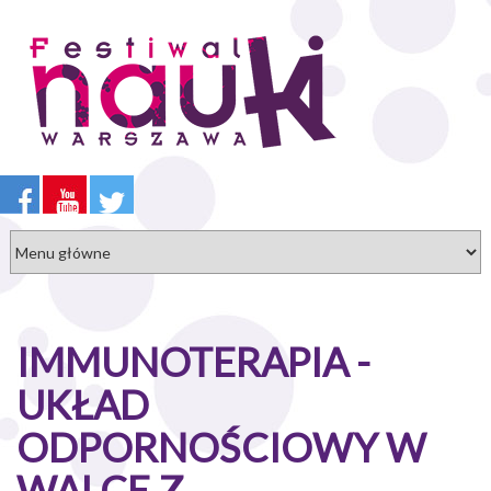
Przejdź
do
treści
IMMUNOTERAPIA -
UKŁAD
ODPORNOŚCIOWY W
WALCE Z