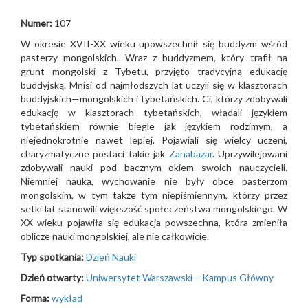
Numer:
107
W okresie XVII-XX wieku upowszechnił się buddyzm wśród
pasterzy mongolskich. Wraz z buddyzmem, który trafił na
grunt mongolski z Tybetu, przyjęto tradycyjną edukację
buddyjską. Mnisi od najmłodszych lat uczyli się w klasztorach
buddyjskich—mongolskich i tybetańskich. Ci, którzy zdobywali
edukację w klasztorach tybetańskich, władali językiem
tybetańskiem równie biegle jak językiem rodzimym, a
niejednokrotnie nawet lepiej. Pojawiali się wielcy uczeni,
charyzmatyczne postaci takie jak
Zanabazar
. Uprzywilejowani
zdobywali nauki pod bacznym okiem swoich nauczycieli.
Niemniej nauka, wychowanie nie były obce pasterzom
mongolskim, w tym także tym niepiśmiennym, którzy przez
setki lat stanowili większość społeczeństwa mongolskiego. W
XX wieku pojawiła się edukacja powszechna, która zmieniła
oblicze nauki mongolskiej, ale nie całkowicie.
Typ spotkania:
Dzień Nauki
Dzień otwarty:
Uniwersytet Warszawski – Kampus Główny
Forma:
wykład