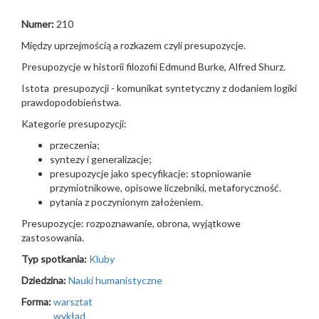
Numer:
210
Między uprzejmością a rozkazem czyli presupozycje.
Presupozycje w historii filozofii Edmund Burke, Alfred Shurz.
Istota presupozycji - komunikat syntetyczny z dodaniem logiki
prawdopodobieństwa.
Kategorie presupozycji:
przeczenia;
syntezy i generalizacje;
presupozycje jako specyfikacje: stopniowanie
przymiotnikowe, opisowe liczebniki, metaforyczność.
pytania z poczynionym założeniem.
Presupozycje: rozpoznawanie, obrona, wyjątkowe
zastosowania.
Typ spotkania:
Kluby
Dziedzina:
Nauki humanistyczne
Forma:
warsztat
wykład