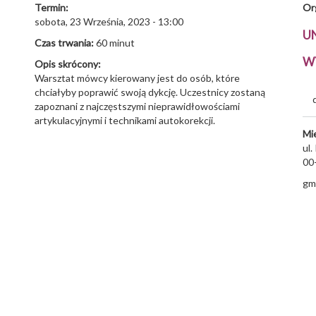
Termin:
Or
sobota, 23 Września, 2023 - 13:00
U
Czas trwania:
60 minut
W
Opis skrócony:
Warsztat mówcy kierowany jest do osób, które
chciałyby poprawić swoją dykcję. Uczestnicy zostaną
zapoznani z najczęstszymi nieprawidłowościami
artykulacyjnymi i technikami autokorekcji.
Mi
ul
00
gm