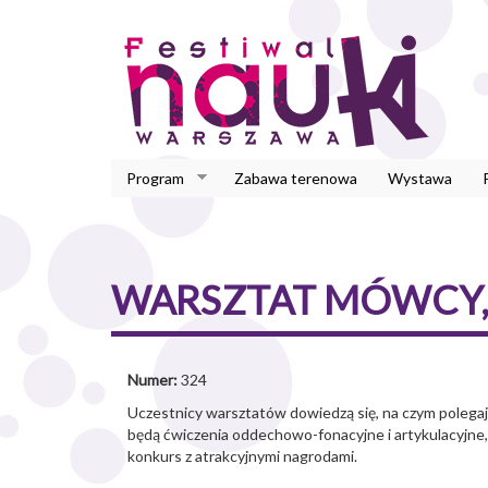
Przejdź
do
treści
Program
Zabawa terenowa
Wystawa
WARSZTAT MÓWCY, 
Numer:
324
Uczestnicy warsztatów dowiedzą się, na czym polega
będą ćwiczenia oddechowo-fonacyjne i artykulacyjne,
konkurs z atrakcyjnymi nagrodami.