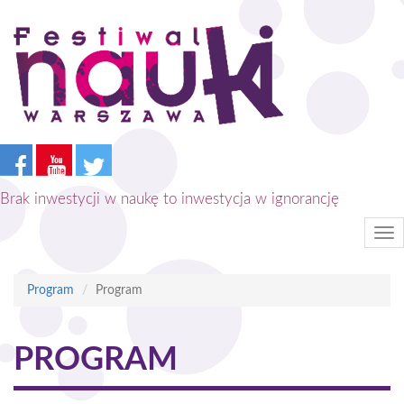
Przejdź
do
treści
Brak inwestycji w naukę to inwestycja w ignorancję
Tog
nav
Program
Program
PROGRAM