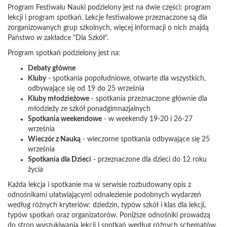
Program Festiwalu Nauki podzielony jest na dwie części: program
lekcji i program spotkań. Lekcje festiwalowe przeznaczone są dla
zorganizowanych grup szkolnych, więcej informacji o nich znajdą
Państwo w zakładce "Dla Szkół".
Program spotkań podzielony jest na:
Debaty główne
Kluby
- spotkania popołudniowe, otwarte dla wszystkich,
odbywające się od 19 do 25 września
Kluby młodzieżowe
- spotkania przeznaczone głównie dla
młodzieży ze szkół ponadgimnazjalnych
Spotkania weekendowe
- w weekendy 19-20 i 26-27
września
Wieczór z Nauką
- wieczorne spotkania odbywające się 25
września
Spotkania dla Dzieci
- przeznaczone dla dzieci do 12 roku
życia
Każda lekcja i spotkanie ma w serwisie rozbudowany opis z
odnośnikami ułatwiającymi odnalezienie podobnych wydarzeń
według różnych kryteriów: dziedzin, typów szkół i klas dla lekcji,
typów spotkań oraz organizatorów. Poniższe odnośniki prowadzą
do stron wyszukiwania lekcji i spotkań według różnych schematów,