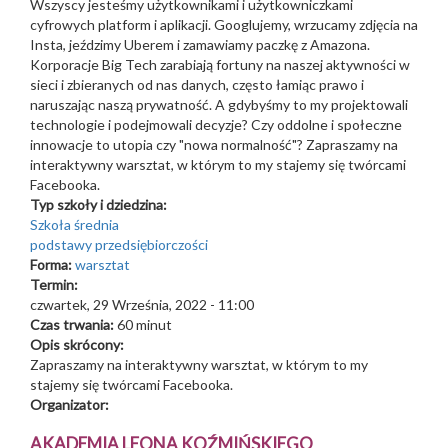
Wszyscy jesteśmy użytkownikami i użytkowniczkami
cyfrowych platform i aplikacji. Googlujemy, wrzucamy zdjęcia na
Insta, jeździmy Uberem i zamawiamy paczkę z Amazona.
Korporacje Big Tech zarabiają fortuny na naszej aktywności w
sieci i zbieranych od nas danych, często łamiąc prawo i
naruszając naszą prywatność. A gdybyśmy to my projektowali
technologie i podejmowali decyzje? Czy oddolne i społeczne
innowacje to utopia czy "nowa normalność"? Zapraszamy na
interaktywny warsztat, w którym to my stajemy się twórcami
Facebooka.
Typ szkoły i dziedzina:
Szkoła średnia
podstawy przedsiębiorczości
Forma:
warsztat
Termin:
czwartek, 29 Września, 2022 - 11:00
Czas trwania:
60 minut
Opis skrócony:
Zapraszamy na interaktywny warsztat, w którym to my
stajemy się twórcami Facebooka.
Organizator:
AKADEMIA LEONA KOŹMIŃSKIEGO