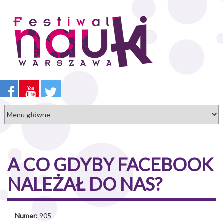
Przejdź
do
treści
A CO GDYBY FACEBOOK
NALEŻAŁ DO NAS?
Numer:
905