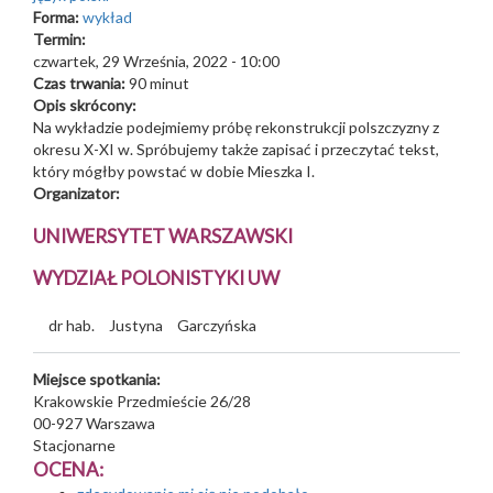
Forma:
wykład
Termin:
czwartek, 29 Września, 2022 - 10:00
Czas trwania:
90 minut
Opis skrócony:
Na wykładzie podejmiemy próbę rekonstrukcji polszczyzny z
okresu X-XI w. Spróbujemy także zapisać i przeczytać tekst,
który mógłby powstać w dobie Mieszka I.
Organizator:
UNIWERSYTET WARSZAWSKI
WYDZIAŁ POLONISTYKI UW
dr hab.
Justyna
Garczyńska
Miejsce spotkania:
Krakowskie Przedmieście 26/28
00-927
Warszawa
Stacjonarne
OCENA: