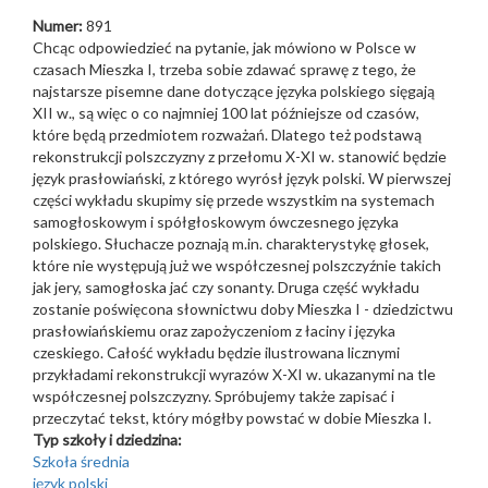
Numer:
891
Chcąc odpowiedzieć na pytanie, jak mówiono w Polsce w
czasach Mieszka I, trzeba sobie zdawać sprawę z tego, że
najstarsze pisemne dane dotyczące języka polskiego sięgają
XII w., są więc o co najmniej 100 lat późniejsze od czasów,
które będą przedmiotem rozważań. Dlatego też podstawą
rekonstrukcji polszczyzny z przełomu X-XI w. stanowić będzie
język prasłowiański, z którego wyrósł język polski. W pierwszej
części wykładu skupimy się przede wszystkim na systemach
samogłoskowym i spółgłoskowym ówczesnego języka
polskiego. Słuchacze poznają m.in. charakterystykę głosek,
które nie występują już we współczesnej polszczyźnie takich
jak jery, samogłoska jać czy sonanty. Druga część wykładu
zostanie poświęcona słownictwu doby Mieszka I - dziedzictwu
prasłowiańskiemu oraz zapożyczeniom z łaciny i języka
czeskiego. Całość wykładu będzie ilustrowana licznymi
przykładami rekonstrukcji wyrazów X-XI w. ukazanymi na tle
współczesnej polszczyzny. Spróbujemy także zapisać i
przeczytać tekst, który mógłby powstać w dobie Mieszka I.
Typ szkoły i dziedzina:
Szkoła średnia
język polski