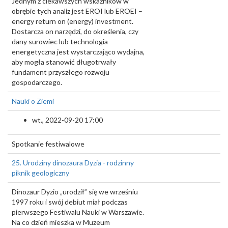
Jednym z ciekawszych wskaźników w
obrębie tych analiz jest EROI lub EROEI –
energy return on (energy) investment.
Dostarcza on narzędzi, do określenia, czy
dany surowiec lub technologia
energetyczna jest wystarczająco wydajna,
aby mogła stanowić długotrwały
fundament przyszłego rozwoju
gospodarczego.
Nauki o Ziemi
wt., 2022-09-20 17:00
Spotkanie festiwalowe
25. Urodziny dinozaura Dyzia - rodzinny
piknik geologiczny
Dinozaur Dyzio „urodził” się we wrześniu
1997 roku i swój debiut miał podczas
pierwszego Festiwalu Nauki w Warszawie.
Na co dzień mieszka w Muzeum