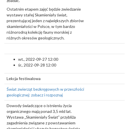
zbadać.
Ostatnim etapem zajęć będzie zwiedzanie
wystawy stałej Skamieniały świat,
prezentującej jeden z największych zbiorów
skamieniałości w Polsce, w tym bardzo
różnorodną kolekcję fauny morskiej z
różnych okresów geologicznych.
wt., 2022-09-27 12:00
śr., 2022-09-28 12:00
Lekcja festiwalowa
Świat zwierząt bezkręgowych w przeszłości
geologicznej: zobacz i rozpoznaj
Dowody świadczące o istnieniu życia
organicznego mają ponad 3,5 mld lat.
Wystawa „Skamieniały Świat” przybliża
zagadnienia związane z powstawaniem
skamieniałości i ukazuje bogactwo świata