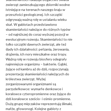
zwierząt zamieszkującego zbiorniki wodne
istniejące na terenach naszego kraju w
przeszłości geologicznej. Ich szczątki
odgrywają ważną rolę w ustalaniu wieku
skał. W gablotach przedstawiono
skamieniałości należące do różnych typów
– od najniższej do coraz wyższej pozycji w
ewolucyjnym rozwoju. Skamieniałości to nie
tylko szczątki dawnych zwierząt, ale też
ślady ich działalności: pełzania, żerowania,
drążenia, ich nory mieszkalne oraz tropy.
Ważną rolę w rozwoju biosfery odegrały
najmniejsze organizmy – bakterie. Gąbki,
żyjące od kambru aż do dziś, rozpoczynają
prezentację skamieniałości należących do
królestwa zwierząt. Wyżej
zorganizowanymi organizmami są
parzydełkowce: wymarłe denkowce i
koralowce czteropromienne oraz żyjące do
dziś koralowce sześcio- i ośmio-promienne.
Dużą grupę mięczaków reprezentują ślimaki,
małże, głowonogi. Kolejne gabloty z