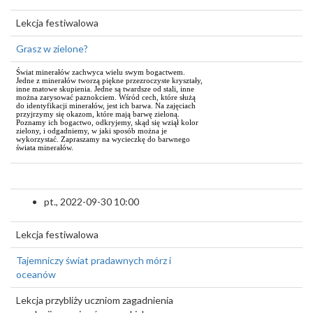
Lekcja festiwalowa
Grasz w zielone?
Świat minerałów zachwyca wielu swym bogactwem.
Jedne z minerałów tworzą piękne przezroczyste kryształy,
inne matowe skupienia. Jedne są twardsze od stali, inne
można zarysować paznokciem. Wśród cech, które służą
do identyfikacji minerałów, jest ich barwa. Na zajęciach
przyjrzymy się okazom, które mają barwę zieloną.
Poznamy ich bogactwo, odkryjemy, skąd się wziął kolor
zielony, i odgadniemy, w jaki sposób można je
wykorzystać. Zapraszamy na wycieczkę do barwnego
świata minerałów.
pt., 2022-09-30 10:00
Lekcja festiwalowa
Tajemniczy świat pradawnych mórz i
oceanów
Lekcja przybliży uczniom zagadnienia