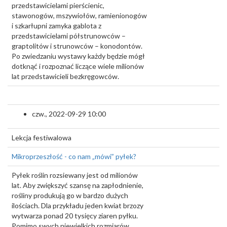
przedstawicielami pierścienic,
stawonogów, mszywiołów, ramienionogów
i szkarłupni zamyka gablota z
przedstawicielami półstrunowców –
graptolitów i strunowców – konodontów.
Po zwiedzaniu wystawy każdy będzie mógł
dotknąć i rozpoznać liczące wiele milionów
lat przedstawicieli bezkręgowców.
czw., 2022-09-29 10:00
Lekcja festiwalowa
Mikroprzeszłość - co nam „mówi” pyłek?
Pyłek roślin rozsiewany jest od milionów
lat. Aby zwiększyć szansę na zapłodnienie,
rośliny produkują go w bardzo dużych
ilościach. Dla przykładu jeden kwiat brzozy
wytwarza ponad 20 tysięcy ziaren pyłku.
Pomimo swych niewielkich rozmiarów