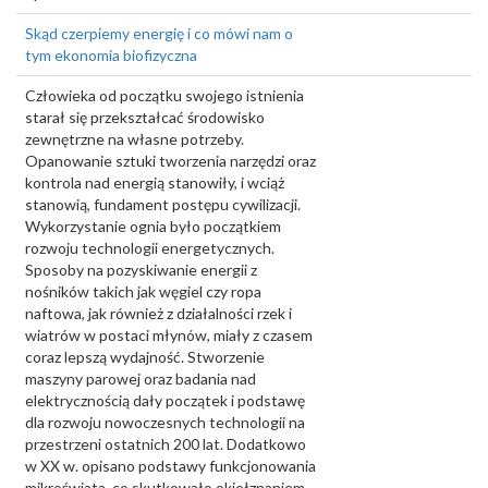
Skąd czerpiemy energię i co mówi nam o
tym ekonomia biofizyczna
Człowieka od początku swojego istnienia
starał się przekształcać środowisko
zewnętrzne na własne potrzeby.
Opanowanie sztuki tworzenia narzędzi oraz
kontrola nad energią stanowiły, i wciąż
stanowią, fundament postępu cywilizacji.
Wykorzystanie ognia było początkiem
rozwoju technologii energetycznych.
Sposoby na pozyskiwanie energii z
nośników takich jak węgiel czy ropa
naftowa, jak również z działalności rzek i
wiatrów w postaci młynów, miały z czasem
coraz lepszą wydajność. Stworzenie
maszyny parowej oraz badania nad
elektrycznością dały początek i podstawę
dla rozwoju nowoczesnych technologii na
przestrzeni ostatnich 200 lat. Dodatkowo
w XX w. opisano podstawy funkcjonowania
mikroświata, co skutkowało okiełznaniem