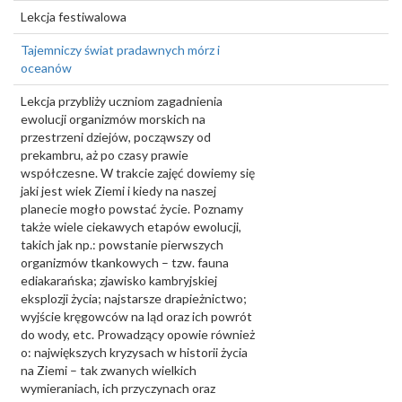
Lekcja festiwalowa
Tajemniczy świat pradawnych mórz i
oceanów
Lekcja przybliży uczniom zagadnienia
ewolucji organizmów morskich na
przestrzeni dziejów, począwszy od
prekambru, aż po czasy prawie
współczesne. W trakcie zajęć dowiemy się
jaki jest wiek Ziemi i kiedy na naszej
planecie mogło powstać życie. Poznamy
także wiele ciekawych etapów ewolucji,
takich jak np.: powstanie pierwszych
organizmów tkankowych – tzw. fauna
ediakarańska; zjawisko kambryjskiej
eksplozji życia; najstarsze drapieżnictwo;
wyjście kręgowców na ląd oraz ich powrót
do wody, etc. Prowadzący opowie również
o: największych kryzysach w historii życia
na Ziemi – tak zwanych wielkich
wymieraniach, ich przyczynach oraz