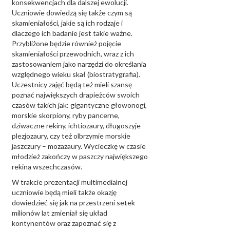
konsekwencjach dla dalszej ewolucji.
Uczniowie dowiedzą się także czym są
skamieniałości, jakie są ich rodzaje i
dlaczego ich badanie jest takie ważne.
Przybliżone będzie również pojęcie
skamieniałości przewodnich, wraz z ich
zastosowaniem jako narzędzi do określania
względnego wieku skał (biostratygrafia).
Uczestnicy zajęć będą też mieli szansę
poznać największych drapieżców swoich
czasów takich jak: gigantyczne głowonogi,
morskie skorpiony, ryby pancerne,
dziwaczne rekiny, ichtiozaury, długoszyje
plezjozaury, czy też olbrzymie morskie
jaszczury – mozazaury. Wycieczkę w czasie
młodzież zakończy w paszczy największego
rekina wszechczasów.
W trakcie prezentacji multimedialnej
uczniowie będą mieli także okazję
dowiedzieć się jak na przestrzeni setek
milionów lat zmieniał się układ
kontynentów oraz zapoznać się z