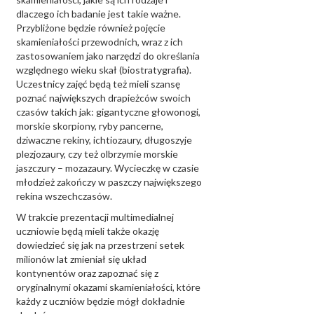
dlaczego ich badanie jest takie ważne.
Przybliżone będzie również pojęcie
skamieniałości przewodnich, wraz z ich
zastosowaniem jako narzędzi do określania
względnego wieku skał (biostratygrafia).
Uczestnicy zajęć będą też mieli szansę
poznać największych drapieżców swoich
czasów takich jak: gigantyczne głowonogi,
morskie skorpiony, ryby pancerne,
dziwaczne rekiny, ichtiozaury, długoszyje
plezjozaury, czy też olbrzymie morskie
jaszczury – mozazaury. Wycieczkę w czasie
młodzież zakończy w paszczy największego
rekina wszechczasów.
W trakcie prezentacji multimedialnej
uczniowie będą mieli także okazję
dowiedzieć się jak na przestrzeni setek
milionów lat zmieniał się układ
kontynentów oraz zapoznać się z
oryginalnymi okazami skamieniałości, które
każdy z uczniów będzie mógł dokładnie