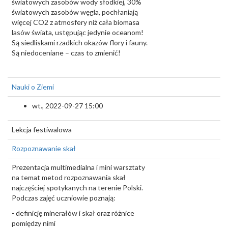
światowych zasobów wody słodkiej, 30%
światowych zasobów węgla, pochłaniają
więcej CO2 z atmosfery niż cała biomasa
lasów świata, ustępując jedynie oceanom!
Są siedliskami rzadkich okazów flory i fauny.
Są niedoceniane – czas to zmienić!
Nauki o Ziemi
wt., 2022-09-27 15:00
Lekcja festiwalowa
Rozpoznawanie skał
Prezentacja multimedialna i mini warsztaty
na temat metod rozpoznawania skał
najczęściej spotykanych na terenie Polski.
Podczas zajęć uczniowie poznają:
- definicję minerałów i skał oraz różnice
pomiędzy nimi