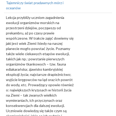
Tajemniczy świat pradawnych mórz i
oceanów
Lekcja przybliży uczniom zagadnienia
ewolucji organizmów morskich na
przestrzeni dziejów, począwszy od
prekambru, aż po czasy prawie
współczesne. W trakcie zajęć dowiemy się
jaki jest wiek Ziemi i kiedy na naszej
planecie mogło powstać życie. Poznamy
także wiele ciekawych etapów ewolucji,
takich jak np.: powstanie pierwszych
organizmów tkankowych – tzw. fauna
ediakarańska; zjawisko kambryjskiej
eksplozji życia; najstarsze drapieżnictwo;
wyjście kręgowców na ląd oraz ich powrót
do wody, etc. Prowadzący opowie również
o: największych kryzysach w historii życia
na Ziemi – tak zwanych wielkich
wymieraniach, ich przyczynach oraz
konsekwencjach dla dalszej ewolucji.
Uczniowie dowiedzą się także czym są
skamieniałości, jakie są ich rodzaje i