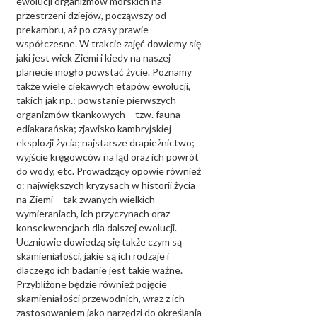
ewolucji organizmów morskich na
przestrzeni dziejów, począwszy od
prekambru, aż po czasy prawie
współczesne. W trakcie zajęć dowiemy się
jaki jest wiek Ziemi i kiedy na naszej
planecie mogło powstać życie. Poznamy
także wiele ciekawych etapów ewolucji,
takich jak np.: powstanie pierwszych
organizmów tkankowych – tzw. fauna
ediakarańska; zjawisko kambryjskiej
eksplozji życia; najstarsze drapieżnictwo;
wyjście kręgowców na ląd oraz ich powrót
do wody, etc. Prowadzący opowie również
o: największych kryzysach w historii życia
na Ziemi – tak zwanych wielkich
wymieraniach, ich przyczynach oraz
konsekwencjach dla dalszej ewolucji.
Uczniowie dowiedzą się także czym są
skamieniałości, jakie są ich rodzaje i
dlaczego ich badanie jest takie ważne.
Przybliżone będzie również pojęcie
skamieniałości przewodnich, wraz z ich
zastosowaniem jako narzędzi do określania