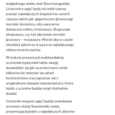
względnego wieku skał (biostratygrafia).
Uczestnicy zajęć będą też mieli szansę
poznać największych drapieżców swoich
czasów takich jak: gigantyczne głowonogi,
morskie skorpiony, ryby pancerne,
dziwaczne rekiny, ichtiozaury, długoszyje
plezjozaury, czy też olbrzymie morskie
jaszczury – mozazaury. Wycieczkę w czasie
młodzież zakończy w paszczy największego
rekina wszechczasów.
W trakcie prezentacji multimedialnej
uczniowie będą mieli także okazję
dowiedzieć się jak na przestrzeni setek
milionów lat zmieniał się układ
kontynentów oraz zapoznać się z
oryginalnymi okazami skamieniałości, które
każdy z uczniów będzie mógł dokładnie
zbadać.
Ostatnim etapem zajęć będzie zwiedzanie
wystawy stałej Skamieniały świat,
prezentującej jeden z największych zbiorów