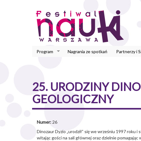
Przejdź
do
treści
Program
Nagrania ze spotkań
Partnerzy i 
25. URODZINY DINO
GEOLOGICZNY
Numer:
26
Dinozaur Dyzio „urodził” się we wrześniu 1997 roku
witając gości na sali głównej oraz dzielnie pomagając