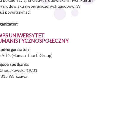
pokoleń żyją na kredyt środowiska, innych kultur i
ęp w środowisku nieograniczonych zasobów. W
 już powstrzymać.
ganizator:
WPS UNIWERSYTET
UMANISTYCZNOSPOŁECZNY
półorganizator:
xArtis (Human Touch Group)
ejsce spotkania:
. Chodakowska 19/31
-815
Warszawa