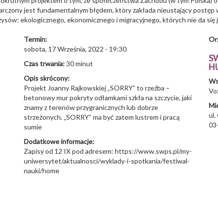
 okrutnym projektem o tym, że społeczeństwa Zachodu (w tym Polska) od 
 obarczony jest fundamentalnym błędem, który zakłada nieustający post
ryzysów: ekologicznego, ekonomicznego i migracyjnego, których nie da się
Termin:
Or
sobota, 17 Września, 2022 - 19:30
S
Czas trwania:
30 minut
H
Opis skrócony:
Ws
Projekt Joanny Rajkowskiej „SORRY” to rzeźba –
Vo
betonowy mur pokryty odłamkami szkła na szczycie, jaki
Mi
znamy z terenów przygranicznych lub dobrze
ul
strzeżonych. „SORRY” ma być zatem lustrem i pracą
03
sumie
Dodatkowe informacje:
Zapisy od 12 IX pod adresem: https://www.swps.pl/my-
uniwersytet/aktualnosci/wyklady-i-spotkania/festiwal-
nauki/home