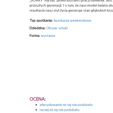
„SORRY” ma być zatem lustrem i pracą sumienia. Jest
przyszłych generacji. I o tym, że nasz model świata
rezultacie nasz styl życia generuje stan głębokich k
Typ spotkania:
Spotkania weekendowe
Dziedzina:
Obszar sztuki
Forma:
wystawa
OCENA:
zdecydowanie mi się nie podobało
raczej mi się nie podobało