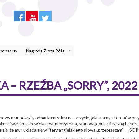
Sponsorzy
Nagroda Złota Róża
– RZEŹBA „SORRY”, 2022 
nowy mur pokryty odłamkami szkła na szczycie, jaki znamy z terenów prz
okości wzroku człowieka jest nieczytelna, stanowi jednak fizyczną barier
e się, że mur układa się w litery angielskiego słowa „przepraszam” – „SOR