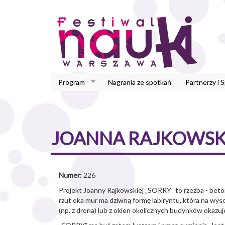
Przejdź
do
treści
Program
Nagrania ze spotkań
Partnerzy i 
JOANNA RAJKOWSKA 
Numer:
226
Projekt Joanny Rajkowskiej „SORRY” to rzeźba - beto
rzut oka mur ma dziwną formę labiryntu, która na wys
(np. z drona) lub z okien okolicznych budynków okazuj