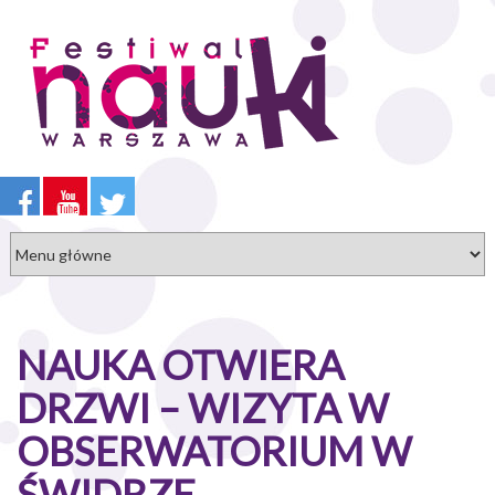
Przejdź
do
treści
NAUKA OTWIERA
DRZWI – WIZYTA W
OBSERWATORIUM W
ŚWIDRZE