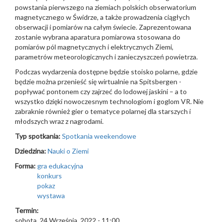
powstania pierwszego na ziemiach polskich obserwatorium
magnetycznego w Świdrze, a także prowadzenia ciągłych
obserwacji i pomiarów na całym świecie. Zaprezentowana
zostanie wybrana aparatura pomiarowa stosowana do
pomiarów pól magnetycznych i elektrycznych Ziemi,
parametrów meteorologicznych i zanieczyszczeń powietrza.
Podczas wydarzenia dostępne będzie stoisko polarne, gdzie
będzie można przenieść się wirtualnie na Spitsbergen -
popływać pontonem czy zajrzeć do lodowej jaskini – a to
wszystko dzięki nowoczesnym technologiom i goglom VR. Nie
zabraknie również gier o tematyce polarnej dla starszych i
młodszych wraz z nagrodami.
Typ spotkania:
Spotkania weekendowe
Dziedzina:
Nauki o Ziemi
Forma:
gra edukacyjna
konkurs
pokaz
wystawa
Termin:
sobota, 24 Września, 2022 - 11:00