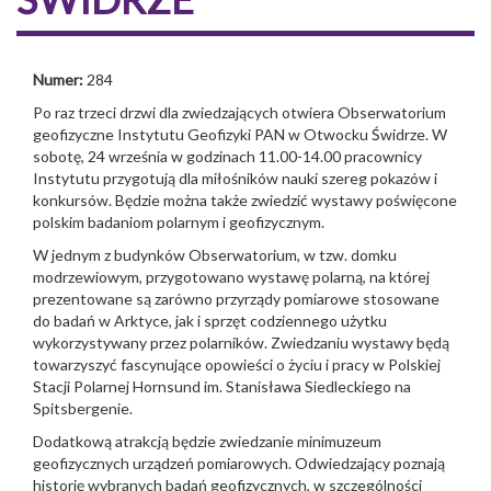
Numer:
284
Po raz trzeci drzwi dla zwiedzających otwiera Obserwatorium
geofizyczne Instytutu Geofizyki PAN w Otwocku Świdrze. W
sobotę, 24 września w godzinach 11.00-14.00 pracownicy
Instytutu przygotują dla miłośników nauki szereg pokazów i
konkursów. Będzie można także zwiedzić wystawy poświęcone
polskim badaniom polarnym i geofizycznym.
W jednym z budynków Obserwatorium, w tzw. domku
modrzewiowym, przygotowano wystawę polarną, na której
prezentowane są zarówno przyrządy pomiarowe stosowane
do badań w Arktyce, jak i sprzęt codziennego użytku
wykorzystywany przez polarników. Zwiedzaniu wystawy będą
towarzyszyć fascynujące opowieści o życiu i pracy w Polskiej
Stacji Polarnej Hornsund im. Stanisława Siedleckiego na
Spitsbergenie.
Dodatkową atrakcją będzie zwiedzanie minimuzeum
geofizycznych urządzeń pomiarowych. Odwiedzający poznają
historię wybranych badań geofizycznych, w szczególności